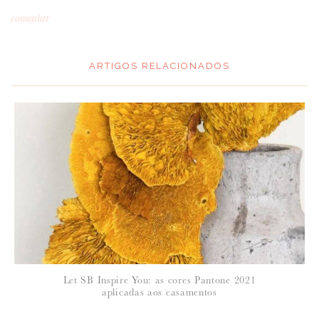
comentar
ARTIGOS RELACIONADOS
*
MENSAGEM
:
*
NOME
:
*
Let SB Inspire You: as cores Pantone 2021
EMAIL
:
aplicadas aos casamentos