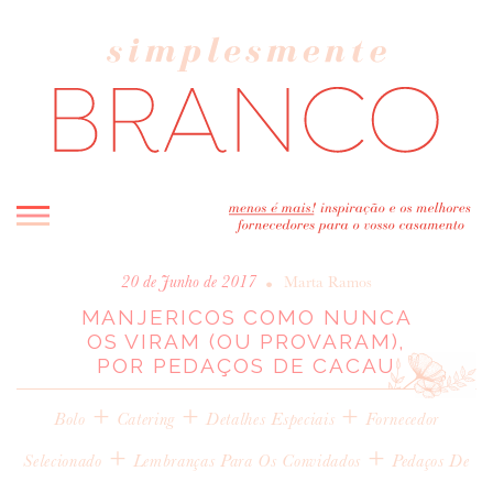
INICIO
•
20 de Junho de 2017
Marta Ramos
MANJERICOS COMO NUNCA
BLOG
OS VIRAM (OU PROVARAM),
MELHOR INSPIRAÇÃO
POR PEDAÇOS DE CACAU
ENTREVISTAS
+
+
+
REAL WEDDINGS & EDITORIAIS
Bolo
Catering
Detalhes Especiais
Fornecedor
CASAVA-ME AQUI!
+
+
Selecionado
Lembranças Para Os Convidados
Pedaços De
FORNECEDORES RECOMENDADOS