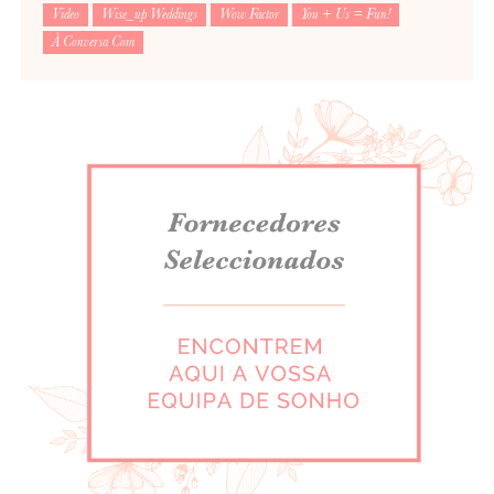
Video
Wise_up Weddings
Wow Factor
You + Us = Fun!
À Conversa Com