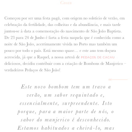
Cacau
ANUNCIE CONNOSCO
Começou por ser uma festa pagã, com origem no solstício de verão, em
celebração da fertilidade, das colheitas e da abundância, e mais tarde
juntou-se à data a comemoração do nascimento de São João Baptista.
De 23 para 24 de Junho é farta a festa naquela que é conhecida como a
noite de São João, acerrimamente vivida no Porto mas também um
pouco por todo o país. Está mesmo quase… e este ano tem doçura
acrescida, já que a Raquel, a nossa artesã de
PEDAÇOS DE CACAU
deliciosos, decidiu contribuir com a criação de Bombons de Manjerico –
verdadeiros Pedaços de São João!
Este novo bombom tem um travo a
verão, um sabor requintado e,
essencialmente, surpreendente. Isto
porque, para a maior parte de nós, o
sabor do manjerico é desconhecido.
Estamos habituados a cheirá-lo, mas