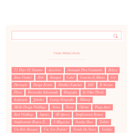
TAGS PRINCIPAIS
31 Days Of Summer
Acessórios
Animação Para Casamento
Beleza
Boas-Vindas!
Bolo
Bouquet
Cake!
Convites E Álbuns
Cor
Decoração
Design Events
Detalhes Especiais
DIY
E-Session
Flores
Fornecedor Selecionado
Fotografia
In Other Words
Inspiração
Jukebox
Lounge Fotografia
Makeup
Molde Design Weddings
Noiva
Noivo
Ofertas
Pinga Amor
Real Weddings
Sapatos
SB Aprova
Simplesmente Branco
Simplesmente Branco É...
S Magazine
Sunday Shoes
Toilette
Um Belo Bouquet
Um Trio Perfeito!
Vestido De Noiva
Vestidus