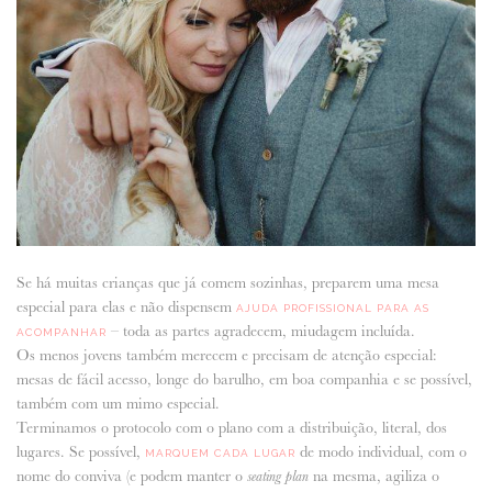
Se há muitas crianças que já comem sozinhas, preparem uma mesa
especial para elas e não dispensem
AJUDA PROFISSIONAL PARA AS
– toda as partes agradecem, miudagem incluída.
ACOMPANHAR
Os menos jovens também merecem e precisam de atenção especial:
mesas de fácil acesso, longe do barulho, em boa companhia e se possível,
também com um mimo especial.
Terminamos o protocolo com o plano com a distribuição, literal, dos
lugares. Se possível,
de modo individual, com o
MARQUEM CADA LUGAR
nome do conviva (e podem manter o
na mesma, agiliza o
seating plan