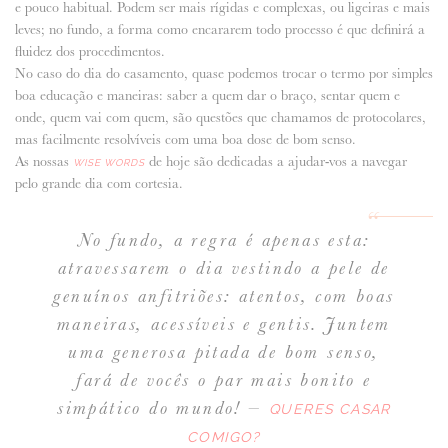
e pouco habitual. Podem ser mais rígidas e complexas, ou ligeiras e mais
leves; no fundo, a forma como encararem todo processo é que definirá a
ANUNCIE CONNOSCO
fluidez dos procedimentos.
No caso do dia do casamento, quase podemos trocar o termo por simples
boa educação e maneiras: saber a quem dar o braço, sentar quem e
onde, quem vai com quem, são questões que chamamos de protocolares,
mas facilmente resolvíveis com uma boa dose de bom senso.
As nossas
de hoje são dedicadas a ajudar-vos a navegar
WISE WORDS
pelo grande dia com cortesia.
No fundo, a regra é apenas esta:
atravessarem o dia vestindo a pele de
genuínos anfitriões: atentos, com boas
maneiras, acessíveis e gentis. Juntem
uma generosa pitada de bom senso,
fará de vocês o par mais bonito e
simpático do mundo! –
QUERES CASAR
COMIGO?