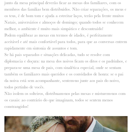
junto da mesa principal deverão ficar as mesas dos familiares, com os
membros das famílias bem distribuídos. Não criar separações, os meus e
os teus, é de bom tom e ajuda a estreitar laços, terão pela frente muitos
Natais, aniversários e almoços de domingo; quando todos se conhecem
melhor, o ambiente é muito mais simpático e descontraído!
Podem equilibrar as mesas em termos de idades, é perfeitamente
aceitável e até mais confortável para todos, para que as conversas entrem
rapidamente em sintonia de assuntos e tom.
Se há pais separados e situações delicadas, tudo se resolve com
diplomacia e doçura: na mesa dos noivos ficam os ditos e os padrinhos, e
prepara-se uma mesa de pais, com sinalética especial, onde se sentam
também os familiares mais queridos e os convidados de honra: se o pai
da noiva está sem acompanhante, sentem-no junte aos pais do noivo,
todos pertinho de vocês.
Não isolem os solteiros, distribuam-nos pelas mesas e misturem-nos com
os casais: ao contrário do que imaginam, todos se sentem menos
constrangidos!