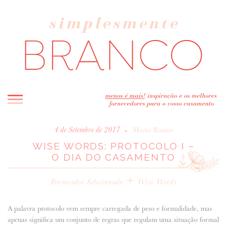
INICIO
•
4 de Setembro de 2017
Marta Ramos
WISE WORDS: PROTOCOLO I –
BLOG
O DIA DO CASAMENTO
MELHOR INSPIRAÇÃO
ENTREVISTAS
+
Fornecedor Selecionado
Wise Words
REAL WEDDINGS & EDITORIAIS
CASAVA-ME AQUI!
A palavra protocolo vem sempre carregada de peso e formalidade, mas
apenas significa um conjunto de regras que regulam uma situação formal
FORNECEDORES RECOMENDADOS