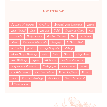
TAGS PRINCIPAIS
31 Days Of Summer
Acessórios
Animação Para Casamento
Beleza
Boas-Vindas!
Bolo
Bouquet
Cake!
Convites E Álbuns
Cor
Decoração
Design Events
Detalhes Especiais
DIY
E-Session
Flores
Fornecedor Selecionado
Fotografia
In Other Words
Inspiração
Jukebox
Lounge Fotografia
Makeup
Molde Design Weddings
Noiva
Noivo
Ofertas
Pinga Amor
Real Weddings
Sapatos
SB Aprova
Simplesmente Branco
Simplesmente Branco É...
S Magazine
Sunday Shoes
Toilette
Um Belo Bouquet
Um Trio Perfeito!
Vestido De Noiva
Vestidus
Video
Wise_up Weddings
Wow Factor
You + Us = Fun!
À Conversa Com