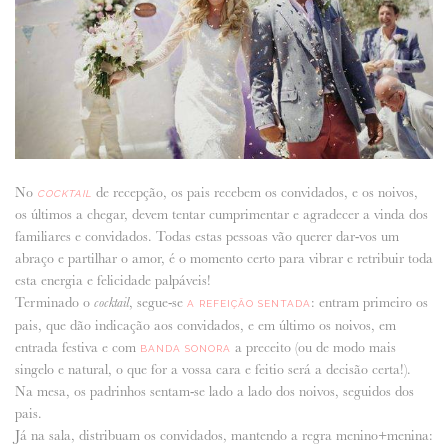
No
de recepção, os pais recebem os convidados, e os noivos,
COCKTAIL
os últimos a chegar, devem tentar cumprimentar e agradecer a vinda dos
familiares e convidados. Todas estas pessoas vão querer dar-vos um
abraço e partilhar o amor, é o momento certo para vibrar e retribuir toda
esta energia e felicidade palpáveis!
Terminado o
, segue-se
: entram primeiro os
cocktail
A REFEIÇÃO SENTADA
pais, que dão indicação aos convidados, e em último os noivos, em
entrada festiva e com
a preceito (ou de modo mais
BANDA SONORA
singelo e natural, o que for a vossa cara e feitio será a decisão certa!).
Na mesa, os padrinhos sentam-se lado a lado dos noivos, seguidos dos
pais.
Já na sala, distribuam os convidados, mantendo a regra menino+menina: