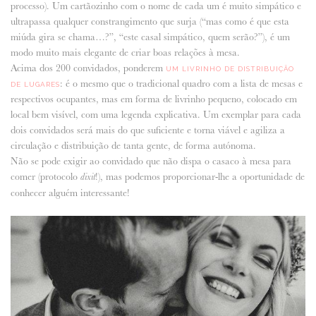
processo). Um cartãozinho com o nome de cada um é muito simpático e
ultrapassa qualquer constrangimento que surja (“mas como é que esta
miúda gira se chama…?”, “este casal simpático, quem serão?”), é um
modo muito mais elegante de criar boas relações à mesa.
Acima dos 200 convidados, ponderem
UM LIVRINHO DE DISTRIBUIÇÃO
: é o mesmo que o tradicional quadro com a lista de mesas e
DE LUGARES
respectivos ocupantes, mas em forma de livrinho pequeno, colocado em
local bem visível, com uma legenda explicativa. Um exemplar para cada
dois convidados será mais do que suficiente e torna viável e agiliza a
circulação e distribuição de tanta gente, de forma autónoma.
Não se pode exigir ao convidado que não dispa o casaco à mesa para
comer (protocolo
!), mas podemos proporcionar-lhe a oportunidade de
dixit
conhecer alguém interessante!