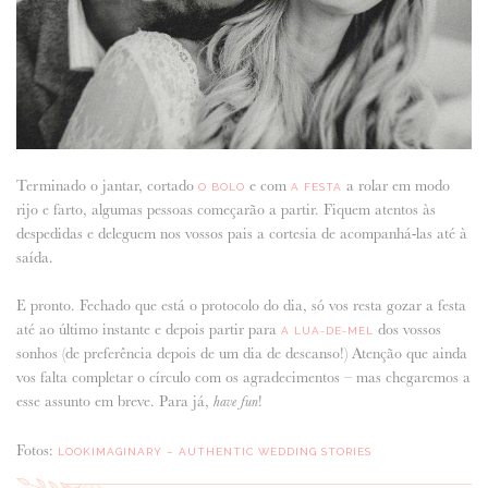
Terminado o jantar, cortado
e com
a rolar em modo
O BOLO
A FESTA
rijo e farto, algumas pessoas começarão a partir. Fiquem atentos às
despedidas e deleguem nos vossos pais a cortesia de acompanhá-las até à
saída.
E pronto. Fechado que está o protocolo do dia, só vos resta gozar a festa
até ao último instante e depois partir para
dos vossos
A LUA-DE-MEL
sonhos (de preferência depois de um dia de descanso!) Atenção que ainda
vos falta completar o círculo com os agradecimentos – mas chegaremos a
esse assunto em breve. Para já,
!
have fun
Fotos:
LOOKIMAGINARY – AUTHENTIC WEDDING STORIES