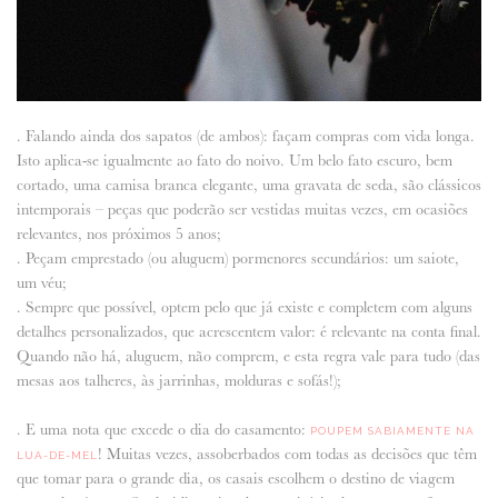
. Falando ainda dos sapatos (de ambos): façam compras com vida longa.
Isto aplica-se igualmente ao fato do noivo. Um belo fato escuro, bem
cortado, uma camisa branca elegante, uma gravata de seda, são clássicos
intemporais – peças que poderão ser vestidas muitas vezes, em ocasiões
relevantes, nos próximos 5 anos;
. Peçam emprestado (ou aluguem) pormenores secundários: um saiote,
um véu;
. Sempre que possível, optem pelo que já existe e completem com alguns
detalhes personalizados, que acrescentem valor: é relevante na conta final.
Quando não há, aluguem, não comprem, e esta regra vale para tudo (das
mesas aos talheres, às jarrinhas, molduras e sofás!);
. E uma nota que excede o dia do casamento:
POUPEM SABIAMENTE NA
! Muitas vezes, assoberbados com todas as decisões que têm
LUA-DE-MEL
que tomar para o grande dia, os casais escolhem o destino de viagem