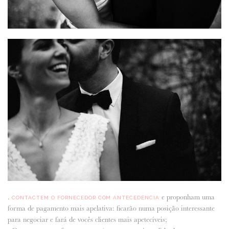
.
e proponham uma
CONTACTEM O FORNECEDOR COM ANTECEDÊNCIA
forma de pagamento mais apelativa: ficarão numa posição interessante
para negociar e fará de vocês clientes mais apetecíveis;