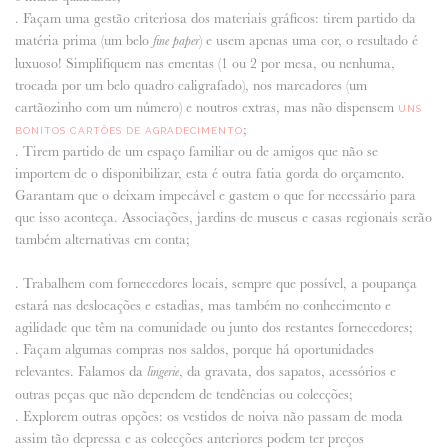
. Façam uma gestão criteriosa dos materiais gráficos: tirem partido da
matéria prima (um belo
) e usem apenas uma cor, o resultado é
fine paper
luxuoso! Simplifiquem nas ementas (1 ou 2 por mesa, ou nenhuma,
trocada por um belo quadro caligrafado), nos marcadores (um
cartãozinho com um número) e noutros extras, mas não dispensem
UNS
;
BONITOS CARTÕES DE AGRADECIMENTO
. Tirem partido de um espaço familiar ou de amigos que não se
importem de o disponibilizar, esta é outra fatia gorda do orçamento.
Garantam que o deixam impecável e gastem o que for necessário para
que isso aconteça. Associações, jardins de museus e casas regionais serão
também alternativas em conta;
. Trabalhem com fornecedores locais, sempre que possível, a poupança
estará nas deslocações e estadias, mas também no conhecimento e
agilidade que têm na comunidade ou junto dos restantes fornecedores;
. Façam algumas compras nos saldos, porque há oportunidades
relevantes. Falamos da
, da gravata, dos sapatos, acessórios e
lingerie
outras peças que não dependem de tendências ou colecções;
. Explorem outras opções: os vestidos de noiva não passam de moda
assim tão depressa e as colecções anteriores podem ter preços