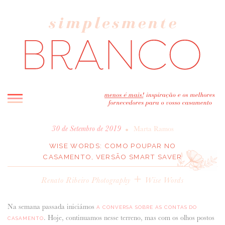
INICIO
•
30 de Setembro de 2019
Marta Ramos
BLOG
WISE WORDS: COMO POUPAR NO
CASAMENTO, VERSÃO SMART SAVER
MELHOR INSPIRAÇÃO
ENTREVISTAS
+
Renato Ribeiro Photography
Wise Words
REAL WEDDINGS & EDITORIAIS
CASAVA-ME AQUI!
Na semana passada iniciámos
A CONVERSA SOBRE AS CONTAS DO
. Hoje, continuamos nesse terreno, mas com os olhos postos
CASAMENTO
FORNECEDORES RECOMENDADOS