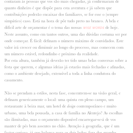
contaram às pessoas que vos são mais chegadas, já confirmaram de
quanto dinheiro é que dispõe para esta aventura e já sabem que
contribuições poderão encaixar dos familiares, se for esse o (sempre
simpático) caso. Está na hora de pôr tudo preto no branco. A bela e
difícil arte de orçamentar é o tema das nossas
de hoje.
WISE WORDS
Neste assunto, como em tantos outros, uma das dúvidas costuma ser por
onde começar. É fácil: definam o número máximo de convidados. Este
valor irá crescer ou diminuir ao longo do processo, mas comecem com
um número estável, redondinho e próximo da realidade.
Por esta altura, também já deverão ter tido umas belas conversas sobre a
festa que querem, e algumas ideias já estarão mais fechadas e afinadas,
como o ambiente desejado, extensível a toda a linha condutora do
casamento.
Não se prendam a estilos, nesta fase, concentrem-se na visão geral, e
definam genericamente o local: uma quinta em pleno campo, um
restaurante à beira mar, um hotel de
contemporâneo e muito
design
urbano, uma bela pousada, a casa de família no Alentejo? As escolhas
são ilimitadas, mas o orçamento disponível encarregar-se-á de vos
manter de pés bem assentes no chão. Atenção à geografia, que é um
factor curioso, já que balança para os dois lados: fora dos grandes