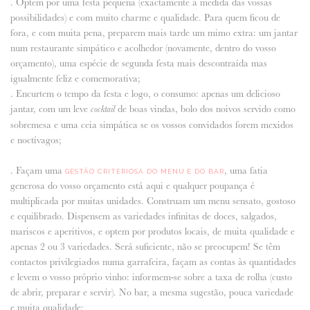
. Optem por uma festa pequena (exactamente à medida das vossas
possibilidades) e com muito charme e qualidade. Para quem ficou de
fora, e com muita pena, preparem mais tarde um mimo extra: um jantar
num restaurante simpático e acolhedor (novamente, dentro do vosso
orçamento), uma espécie de segunda festa mais descontraída mas
igualmente feliz e comemorativa;
. Encurtem o tempo da festa e logo, o consumo: apenas um delicioso
jantar, com um leve
de boas vindas, bolo dos noivos servido como
cocktail
sobremesa e uma ceia simpática se os vossos convidados forem mexidos
e noctívagos;
. Façam uma
, uma fatia
GESTÃO CRITERIOSA DO MENU E DO BAR
generosa do vosso orçamento está aqui e qualquer poupança é
multiplicada por muitas unidades. Construam um menu sensato, gostoso
e equilibrado. Dispensem as variedades infinitas de doces, salgados,
mariscos e aperitivos, e optem por produtos locais, de muita qualidade e
apenas 2 ou 3 variedades. Será suficiente, não se preocupem!
Se têm
contactos privilegiados numa garrafeira, façam as contas às quantidades
e levem o vosso próprio vinho: informem-se sobre a taxa de rolha (custo
de abrir, preparar e servir). No bar, a mesma sugestão, pouca variedade
e muita qualidade;