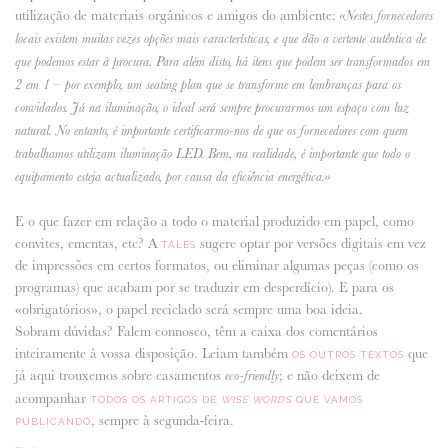
utilização de materiais orgânicos e amigos do ambiente:
«Nestes fornecedores
locais existem muitas vezes opções mais características, e que dão a vertente autêntica de
que podemos estar à procura. Para além disto, há itens que podem ser transformados em
2 em 1 – por exemplo, um seating plan que se transforme em lembranças para os
convidados. Já na iluminação, o ideal será sempre procurarmos um espaço com luz
natural. No entanto, é importante certificarmo-nos de que os fornecedores com quem
trabalhamos utilizam iluminação LED. Bem, na realidade, é importante que todo o
equipamento esteja actualizado, por causa da eficiência energética.»
E o que fazer em relação a todo o material produzido em papel, como
convites, ementas, etc? A
sugere optar por versões digitais em vez
TALES
de impressões em certos formatos, ou eliminar algumas peças (como os
programas) que acabam por se traduzir em desperdício). E para os
«obrigatórios», o papel reciclado será sempre uma boa ideia.
Sobram dúvidas? Falem connosco, têm a caixa dos comentários
inteiramente à vossa disposição. Leiam também
que
OS OUTROS TEXTOS
já aqui trouxemos sobre casamentos
; e não deixem de
eco-friendly
acompanhar
TODOS OS ARTIGOS DE
WISE WORDS
QUE VAMOS
, sempre à segunda-feira.
PUBLICANDO