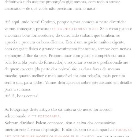
definitivos tudo assume proporções gigantescas, com todo o stresse
associado – de que vocês não precisam mesmo nada.
Até aqui, tudo bem? Óptimo, porque agora começa a parte divertida:
vamos começar a procurar
. Se o vosso plano é
OS FORNECEDORES IDEAIS
encontrar bons fornecedores, do outro lado saibam que também se
aprecia e procura os bons clientes. Este é um negócio muito exigente,
com desgaste físico e grande investimento financeiro, sempre com nervos
e emoções à flor da pele. Proporcionar com gosto e competência uma
bela festa (da parte do fornecedor) e respeitar o custo e profissionalismo
de quem executa (da parte dos noivos) são as duas faces da mesma
moeda; quanto melhor e mais saudável for esta relação, mais perfeito
será o dia, para todos. Vamos debruçar-nos sobre este assunto em detalhe
para a semana.
Até lá, boas contas!
As fotografias deste artigo são da autoria do nosso fornecedor
seleccionado
.
MITT FOTOGRAFIA
Sobram dúvidas? Falem connosco, têm a caixa dos comentários
inteiramente à vossa disposição. E não deixem de acompanhar
TODOS OS
, sempre à segunda-
ARTIGOS DE WISE WORDS QUE VAMOS PUBLICANDO