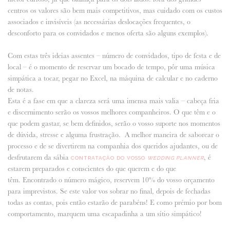
centros os valores são bem mais competitivos, mas cuidado com os custos
associados e invisíveis (as necessárias deslocações frequentes, o
desconforto para os convidados e menos oferta são alguns exemplos).
Com estas três ideias assentes – número de convidados, tipo de festa e de
local – é o momento de reservar um bocado de tempo, pôr uma música
simpática a tocar, pegar no Excel, na máquina de calcular e no caderno
de notas.
Esta é a fase em que a clareza será uma imensa mais valia – cabeça fria
e discernimento serão os vossos melhores companheiros. O que têm e o
que podem gastar, se bem definidos, serão o vosso suporte nos momentos
de dúvida, stresse e alguma frustração. A melhor maneira de saborear o
processo e de se divertirem na companhia dos queridos ajudantes, ou de
desfrutarem da sábia
, é
CONTRATAÇÃO DO VOSSO
WEDDING PLANNER
estarem preparados e conscientes do que querem e do que
têm. Encontrado o número mágico, reservem 10% do vosso orçamento
para imprevistos. Se este valor vos sobrar no final, depois de fechadas
todas as contas, pois então estarão de parabéns! E como prémio por bom
comportamento, marquem uma escapadinha a um sítio simpático!