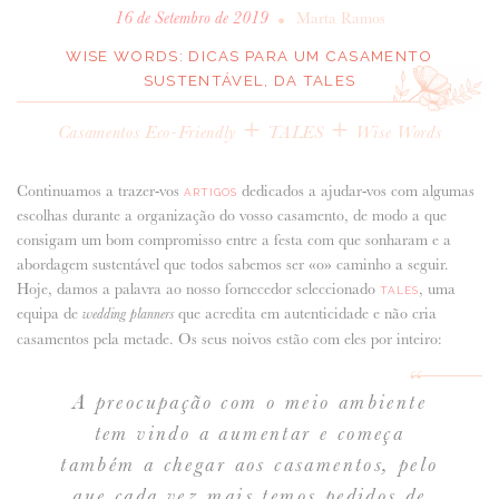
•
16 de Setembro de 2019
Marta Ramos
WISE WORDS: DICAS PARA UM CASAMENTO
SUSTENTÁVEL, DA TALES
+
+
Casamentos Eco-Friendly
TALES
Wise Words
Continuamos a trazer-vos
dedicados a ajudar-vos com algumas
ARTIGOS
escolhas durante a organização do vosso casamento, de modo a que
consigam um bom compromisso entre a festa com que sonharam e a
abordagem sustentável que todos sabemos ser «o» caminho a seguir.
Hoje, damos a palavra ao nosso fornecedor seleccionado
, uma
TALES
equipa de
que acredita em autenticidade e não cria
wedding planners
casamentos pela metade. Os seus noivos estão com eles por inteiro:
A preocupação com o meio ambiente
tem vindo a aumentar e começa
também a chegar aos casamentos, pelo
que cada vez mais temos pedidos de