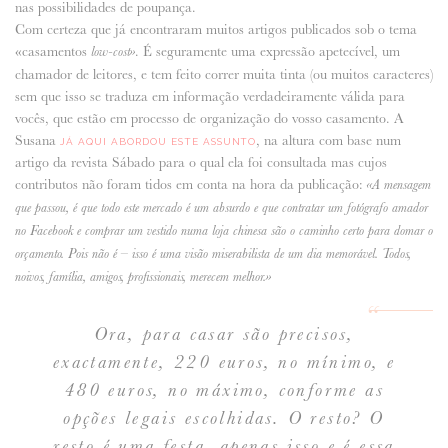
nas possibilidades de poupança.
Com certeza que já encontraram muitos artigos publicados sob o tema
ANUNCIE CONNOSCO
«casamentos
. É seguramente uma expressão apetecível, um
low-cost»
chamador de leitores, e tem feito correr muita tinta (ou muitos caracteres)
sem que isso se traduza em informação verdadeiramente válida para
vocês, que estão em processo de organização do vosso casamento. A
Susana
, na altura com base num
JÁ AQUI ABORDOU ESTE ASSUNTO
artigo da revista Sábado para o qual ela foi consultada mas cujos
contributos não foram tidos em conta na hora da publicação:
«A mensagem
que passou, é que todo este mercado é um absurdo e que contratar um fotógrafo amador
no Facebook e comprar um vestido numa loja chinesa são o caminho certo para domar o
orçamento. Pois não é – isso é uma visão miserabilista de um dia memorável. Todos,
noivos, família, amigos, profissionais, merecem melhor.»
Ora, para casar são precisos,
exactamente, 220 euros, no mínimo, e
480 euros, no máximo, conforme as
opções legais escolhidas. O resto? O
resto é uma festa, apenas isso e é essa