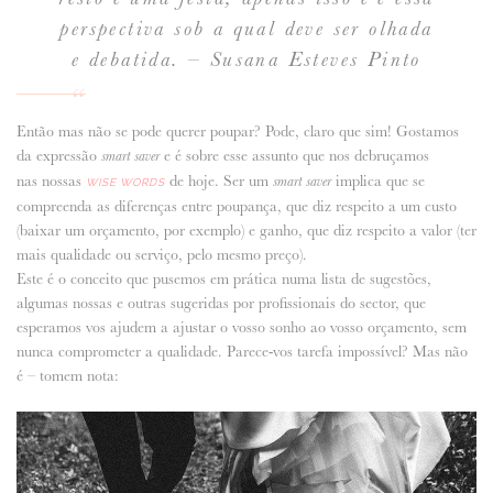
perspectiva sob a qual deve ser olhada
e debatida. – Susana Esteves Pinto
Então mas não se pode querer poupar? Pode, claro que sim! Gostamos
da expressão
e é sobre esse assunto que nos debruçamos
smart saver
nas nossas
de hoje. Ser um
implica que se
smart saver
WISE WORDS
compreenda as diferenças entre poupança, que diz respeito a um custo
(baixar um orçamento, por exemplo) e ganho, que diz respeito a valor (ter
mais qualidade ou serviço, pelo mesmo preço).
Este é o conceito que pusemos em prática numa lista de sugestões,
algumas nossas e outras sugeridas por profissionais do sector, que
esperamos vos ajudem a ajustar o vosso sonho ao vosso orçamento, sem
nunca comprometer a qualidade. Parece-vos tarefa impossível? Mas não
é – tomem nota: