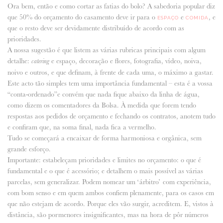
Ora bem, então e como cortar as fatias do bolo? A sabedoria popular diz
que 50% do orçamento do casamento deve ir para o
e
, e
ESPAÇO
COMIDA
que o resto deve ser devidamente distribuído de acordo com as
prioridades.
A nossa sugestão é que listem as várias rubricas principais com algum
detalhe:
e espaço, decoração e flores, fotografia, vídeo, noiva,
catering
noivo e outros, e que definam, à frente de cada uma, o máximo a gastar.
Este acto tão simples tem uma importância fundamental – esta é a vossa
“conta-ordenado”e convém que nada fique abaixo da linha de água,
como dizem os comentadores da Bolsa. À medida que forem tendo
respostas aos pedidos de orçamento e fechando os contratos, anotem tudo
e confiram que, na soma final, nada fica a vermelho.
Tudo se começará a encaixar de forma harmoniosa e orgânica, sem
grande esforço.
Importante: estabeleçam prioridades e limites no orçamento: o que é
fundamental e o que é acessório; e detalhem o mais possível as várias
parcelas, sem generalizar. Podem nomear um ‘árbitro’ com experiência,
com bom senso e em quem ambos confiem plenamente, para os casos em
que não estejam de acordo. Porque eles vão surgir, acreditem. E, vistos à
distância, são pormenores insignificantes, mas na hora de pôr números