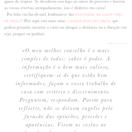
quase de véspera. Se decidirem isso logo no início do processo e fizerem
as vossas reservas atempadamente, isso é dinheiro em caixa!
. Por falar em lua-de-mel, lembram-se das
VANTAGENS DE CASAR FORA
? Pois aqui está mais uma:
, que
DE ÉPOCA
VIAGENS MAIS EM CONTA
podem permitir encurtar o custo ou alongar a distância ou a duração (ou
seja, poupar ou ganhar).
«O meu melhor conselho é o mais
simples de todos: saber é poder. A
informação é o bem mais valioso,
certifiquem-se de que estão bem
informados, façam o vosso trabalho de
casa com critério e discernimento.
Perguntem, respondam. Parem para
reflectir, não se deixem engolir pelo
furacão das opiniões, pressões e
aparências. Virem as costas ao