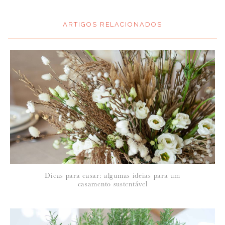
ARTIGOS RELACIONADOS
*
MENSAGEM
:
*
NOME
:
*
Dicas para casar: algumas ideias para um
EMAIL
:
casamento sustentável