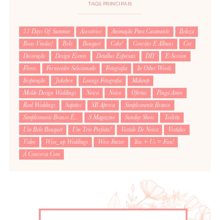
TAGS PRINCIPAIS
31 Days Of Summer
Acessórios
Animação Para Casamento
Beleza
Boas-Vindas!
Bolo
Bouquet
Cake!
Convites E Álbuns
Cor
Decoração
Design Events
Detalhes Especiais
DIY
E-Session
Flores
Fornecedor Selecionado
Fotografia
In Other Words
Inspiração
Jukebox
Lounge Fotografia
Makeup
Molde Design Weddings
Noiva
Noivo
Ofertas
Pinga Amor
Real Weddings
Sapatos
SB Aprova
Simplesmente Branco
Simplesmente Branco É...
S Magazine
Sunday Shoes
Toilette
Um Belo Bouquet
Um Trio Perfeito!
Vestido De Noiva
Vestidus
Video
Wise_up Weddings
Wow Factor
You + Us = Fun!
À Conversa Com