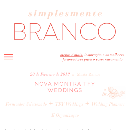
INICIO
•
20 de Fevereiro de 2018
Marta Ramos
NOVA MONTRA TFY
BLOG
WEDDINGS
MELHOR INSPIRAÇÃO
+
ENTREVISTAS
+
Fornecedor Selecionado
TFY Weddings
Wedding Planners
REAL WEDDINGS & EDITORIAIS
E Organização
CASAVA-ME AQUI!
FORNECEDORES RECOMENDADOS