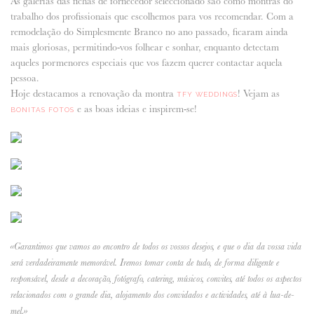
As galerias das fichas de fornecedor seleccionado são como montras do
trabalho dos profissionais que escolhemos para vos recomendar. Com a
ANUNCIE CONNOSCO
remodelação do Simplesmente Branco no ano passado, ficaram ainda
mais gloriosas, permitindo-vos folhear e sonhar, enquanto detectam
aqueles pormenores especiais que vos fazem querer contactar aquela
pessoa.
Hoje destacamos a renovação da montra
! Vejam as
TFY WEDDINGS
e as boas ideias e inspirem-se!
BONITAS FOTOS
«Garantimos que vamos ao encontro de todos os vossos desejos, e que o dia da vossa vida
será verdadeiramente memorável. Iremos tomar conta de tudo, de forma diligente e
responsável, desde a decoração, fotógrafo, catering, músicos, convites, até todos os aspectos
relacionados com o grande dia, alojamento dos convidados e actividades, até à lua-de-
mel.»