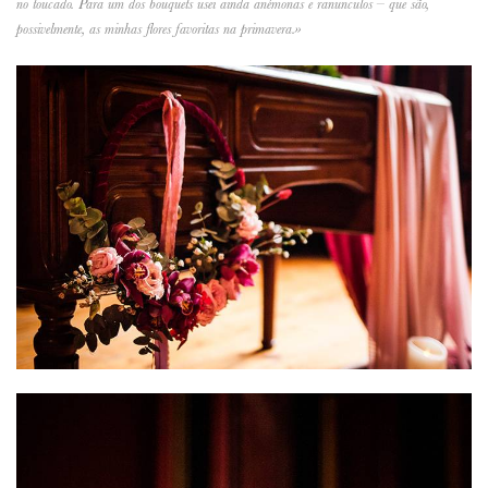
no toucado. Para um dos bouquets usei ainda anémonas e ranunculos – que são,
possivelmente, as minhas flores favoritas na primavera.»