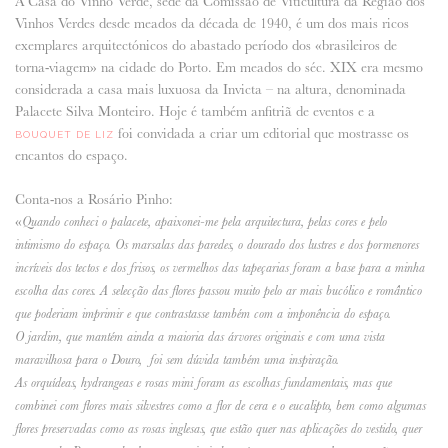
A Casa do Vinho Verde, sede da Comissão de Viticultura da Região dos
Vinhos Verdes desde meados da década de 1940, é um dos mais ricos
ANUNCIE CONNOSCO
exemplares arquitectónicos do abastado período dos «brasileiros de
torna-viagem» na cidade do Porto. Em meados do séc. XIX era mesmo
considerada a casa mais luxuosa da Invicta – na altura, denominada
Palacete Silva Monteiro. Hoje é também anfitriã de eventos e a
foi convidada a criar um editorial que mostrasse os
BOUQUET DE LIZ
encantos do espaço.
Conta-nos a Rosário Pinho:
«
Quando conheci o palacete, apaixonei-me pela arquitectura, pelas cores e pelo
intimismo do espaço. Os marsalas das paredes, o dourado dos lustres e dos pormenores
incríveis dos tectos e dos frisos, os vermelhos das tapeçarias foram a base para a minha
escolha das cores. A selecção das flores passou muito pelo ar mais bucólico e romântico
que poderiam imprimir e que contrastasse também com a imponência do espaço.
O jardim, que mantém ainda a maioria das árvores originais e com uma vista
maravilhosa para o Douro, foi sem dúvida também uma inspiração.
As orquídeas, hydrangeas e rosas mini foram as escolhas fundamentais, mas que
combinei com flores mais silvestres como a flor de cera e o eucalipto, bem como algumas
flores preservadas como as rosas inglesas, que estão quer nas aplicações do vestido, quer