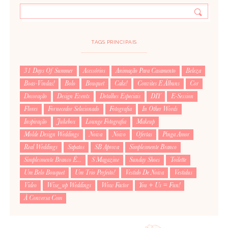
TAGS PRINCIPAIS
31 Days Of Summer
Acessórios
Animação Para Casamento
Beleza
Boas-Vindas!
Bolo
Bouquet
Cake!
Convites E Álbuns
Cor
Decoração
Design Events
Detalhes Especiais
DIY
E-Session
Flores
Fornecedor Selecionado
Fotografia
In Other Words
Inspiração
Jukebox
Lounge Fotografia
Makeup
Molde Design Weddings
Noiva
Noivo
Ofertas
Pinga Amor
Real Weddings
Sapatos
SB Aprova
Simplesmente Branco
Simplesmente Branco É...
S Magazine
Sunday Shoes
Toilette
Um Belo Bouquet
Um Trio Perfeito!
Vestido De Noiva
Vestidus
Video
Wise_up Weddings
Wow Factor
You + Us = Fun!
À Conversa Com