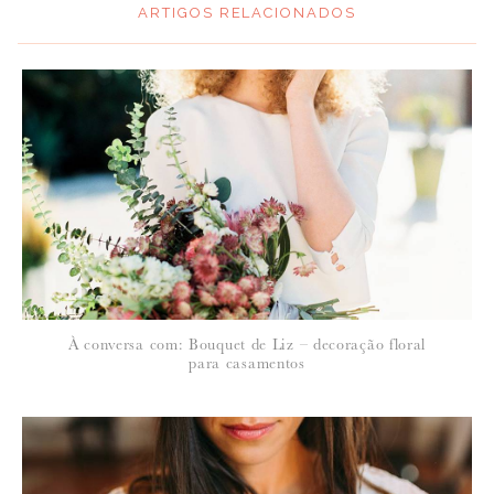
ARTIGOS RELACIONADOS
*
MENSAGEM
:
*
NOME
:
*
À conversa com: Bouquet de Liz – decoração floral
EMAIL
:
para casamentos
Para saber como tratamos e protegemos os seus dados, leia a nossa