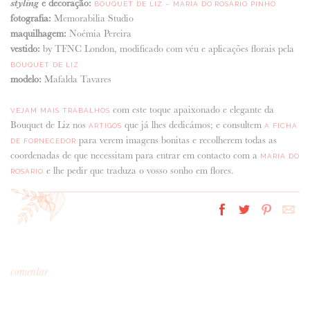
styling
e decoração:
BOUQUET DE LIZ – MARIA DO ROSÁRIO PINHO
fotografia:
Memorabilia Studio
maquilhagem:
Noémia Pereira
vestido:
by TFNC London, modificado com véu e aplicações florais pela
BOUQUET DE LIZ
modelo:
Mafalda Tavares
com este toque apaixonado e elegante da
VEJAM MAIS TRABALHOS
Bouquet de Liz nos
que já lhes dedicámos; e consultem
ARTIGOS
A FICHA
para verem imagens bonitas e recolherem todas as
DE FORNECEDOR
coordenadas de que necessitam para entrar em contacto com a
MARIA DO
e lhe pedir que traduza o vosso sonho em flores.
ROSÁRIO
comentar