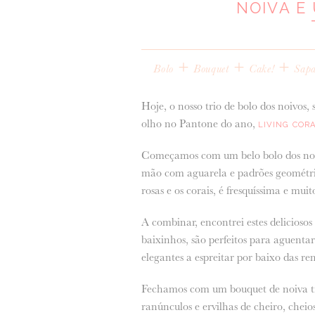
NOIVA E
+
+
+
Bolo
Bouquet
Cake!
Sapa
Hoje, o nosso trio de bolo dos noivos,
olho no Pantone do ano,
LIVING COR
Começamos com um belo bolo dos noivo
mão com aguarela e padrões geométrico
rosas e os corais, é fresquíssima e mu
A combinar, encontrei estes deliciosos
baixinhos, são perfeitos para aguenta
elegantes a espreitar por baixo das ren
Fechamos com um bouquet de noiva tro
ranúnculos e ervilhas de cheiro, chei