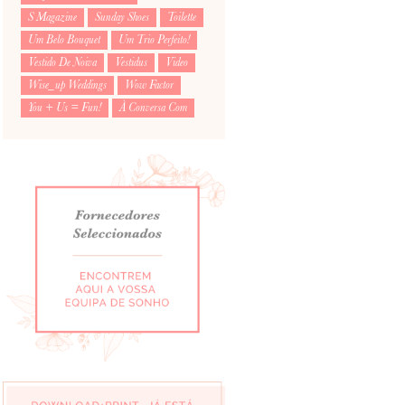
S Magazine
Sunday Shoes
Toilette
Um Belo Bouquet
Um Trio Perfeito!
Vestido De Noiva
Vestidus
Video
Wise_up Weddings
Wow Factor
You + Us = Fun!
À Conversa Com