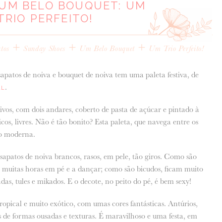
 UM BELO BOUQUET: UM
TRIO PERFEITO!
+
+
+
tos
Sunday Shoes
Um Belo Bouquet
Um Trio Perfeito!
 sapatos de noiva e bouquet de noiva tem uma paleta festiva, de
.
AL
s, com dois andares, coberto de pasta de açúcar e pintado à
s, livres. Não é tão bonito? Esta paleta, que navega entre os
ito moderna.
 sapatos de noiva brancos, rasos, em pele, tão giros. Como são
r muitas horas em pé e a dançar; como são bicudos, ficam muito
das, tules e mikados. E o decote, no peito do pé, é bem sexy!
pical e muito exótico, com umas cores fantásticas. Antúrios,
os de formas ousadas e texturas. É maravilhoso e uma festa, em