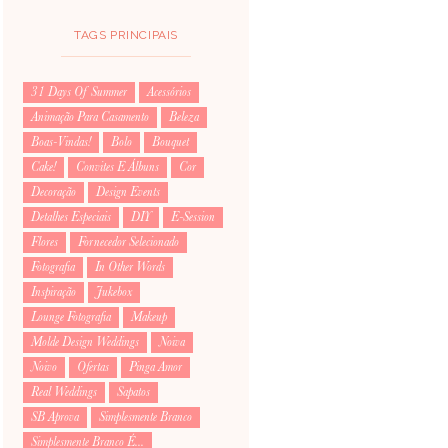
TAGS PRINCIPAIS
31 Days Of Summer
Acessórios
Animação Para Casamento
Beleza
Boas-Vindas!
Bolo
Bouquet
Cake!
Convites E Álbuns
Cor
Decoração
Design Events
Detalhes Especiais
DIY
E-Session
Flores
Fornecedor Selecionado
Fotografia
In Other Words
Inspiração
Jukebox
Lounge Fotografia
Makeup
Molde Design Weddings
Noiva
Noivo
Ofertas
Pinga Amor
Real Weddings
Sapatos
SB Aprova
Simplesmente Branco
Simplesmente Branco É...