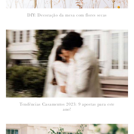
*
DIY: Decoração da mesa com flores secas
EMAIL
:
Para saber como tratamos e protegemos os seus dados, leia a nossa
política de privacidade
Tendências Casamentos 2023: 9 apostas para este
ano!