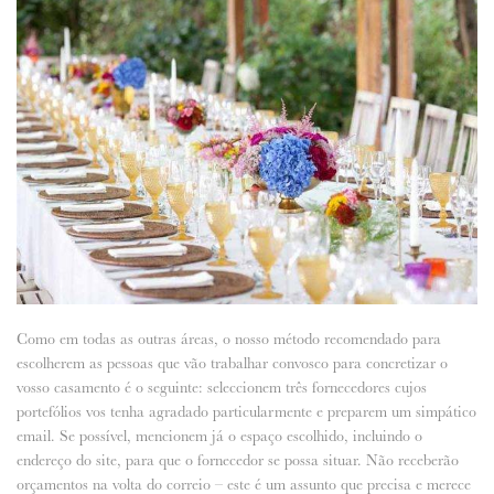
Como em todas as outras áreas, o nosso método recomendado para
escolherem as pessoas que vão trabalhar convosco para concretizar o
vosso casamento é o seguinte: seleccionem três fornecedores cujos
portefólios vos tenha agradado particularmente e preparem um simpático
email. Se possível, mencionem já o espaço escolhido, incluindo o
endereço do site, para que o fornecedor se possa situar. Não receberão
orçamentos na volta do correio – este é um assunto que precisa e merece