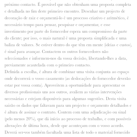
próximo contacto. É provável que não obtenham uma proposta completa
e detalhada no fim deste primeiro encontro. Desenhar um projecto de
decoração de raiz e orçamentá-lo é um processo criativo e aritmético, é
necessário tempo para pensar, pesquisar e orçamentar, e esse
investimento por parte do fornecedor espera um compromisso da parte
do cliente; por isso, o mais natural é uma proposta simplificada e uma
baliza de valores. Se estiver dentro do que têm em mente (ideias e custos),
é sinal para avançar. Contactem os outros fornecedores não
seleccionados e informem-nos da vossa decisão, libertando-lhes a data,
previamente acautelada com o primeiro contacto.
Definida a escolha, é altura de combinar uma visita conjunta ao espaço
onde decorrerá o vosso casamento (as deslocações do fornecedor deverão
estar por vossa conta). Aproveitem a oportunidade para apresentar os
diversos profissionais uns aos outros, avaliem as várias intervenções
necessárias e estejam disponíveis para algumas sugestões. Desta visita
sairão os dados que faltavam para um projecto e orçamento detalhados e
é altura de assinar o contrato. Contem com uma adjudicação ou sinal
(pelo menos 20%), que dá início ao processo de trabalho, e com possíveis
alterações de última hora, desde que aconteçam com o vosso acordo.
Deverá ser-vos também facultada uma lista de todo o material fornecido