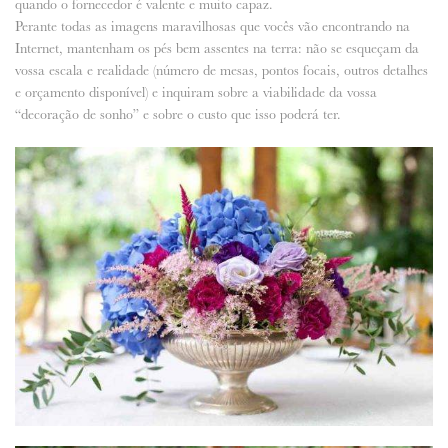
quando o fornecedor é valente e muito capaz.
Perante todas as imagens maravilhosas que vocês vão encontrando na
Internet, mantenham os pés bem assentes na terra: não se esqueçam da
vossa escala e realidade (número de mesas, pontos focais, outros detalhes
e orçamento disponível) e inquiram sobre a viabilidade da vossa
“decoração de sonho” e sobre o custo que isso poderá ter.