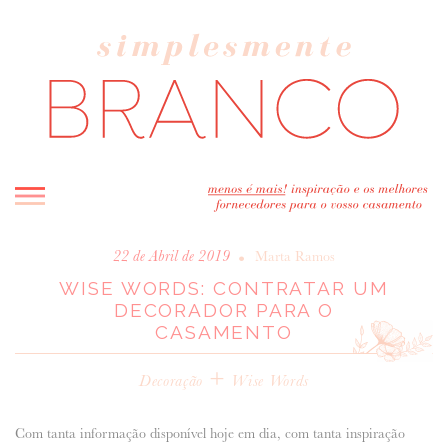
INICIO
•
22 de Abril de 2019
Marta Ramos
WISE WORDS: CONTRATAR UM
BLOG
DECORADOR PARA O
MELHOR INSPIRAÇÃO
CASAMENTO
ENTREVISTAS
+
REAL WEDDINGS & EDITORIAIS
Decoração
Wise Words
CASAVA-ME AQUI!
Com tanta informação disponível hoje em dia, com tanta inspiração
FORNECEDORES RECOMENDADOS