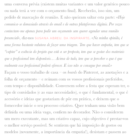
uma conversa prévia (existem muitas variantes e um valor genérico pouco
ou nada terá a ver com o orçamento final). Receberão, isso sim, um
pedido de marcação de reunião. E não queiram saltar esta parte:
«Hoje
comunica-se demasiado através do email e de outras plataformas digitais. Por vezes
contactam-me apenas para pedir um orçamento sem querer agendar uma reunião
, diz-nos
.
presencial»
«Na minha opinião, é
SUSANA ABREU, DA INSPIRARTE
uma forma bastante redutora de fazer uma triagem. Tem que haver empatia, tem que se
“captar” a essência do projeto que está a ser proposto, tem que se gostar dos materiais
que o profissional tem disponíveis… Acima de tudo, tem que se perceber o que é que
realmente esse profissional poderá oferecer. E isso não se consegue por email.»
Façam o vosso trabalho de casa – os
do Pinterest, as anotações e a
boards
folha de orçamento – e reúnam com os vossos profissionais preferidos,
com tempo e disponibilidade. Conversem sobre a festa que esperam ter, o
tipo de convidados (e as suas necessidades), o que é fundamental, o que é
acessório e ideias que gostariam de pôr em prática, e deixem que o
fornecedor inicie o seu processo criativo. Quer tenham uma visão bem
definida ou uma ideia vaga, confiem no decorador. Não o considerem
um mero executante, mas um criativo capaz, cujo objectivo é prestar-vos
o melhor serviço possível. Se sentirem que há imposição de gostos ou
modelos (novamente, a importância da empatia!), desistam e passem ao