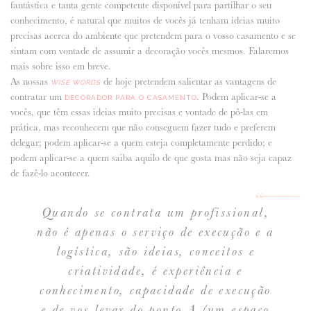
fantástica e tanta gente competente disponível para partilhar o seu
conhecimento, é natural que muitos de vocês já tenham ideias muito
ANUNCIE CONNOSCO
precisas acerca do ambiente que pretendem para o vosso casamento e se
sintam com vontade de assumir a decoração vocês mesmos. Falaremos
mais sobre isso em breve.
As nossas
de hoje pretendem salientar as vantagens de
WISE WORDS
contratar um
. Podem aplicar-se a
DECORADOR PARA O CASAMENTO
vocês, que têm essas ideias muito precisas e vontade de pô-las em
prática, mas reconhecem que não conseguem fazer tudo e preferem
delegar; podem aplicar-se a quem esteja completamente perdido; e
podem aplicar-se a quem saiba aquilo de que gosta mas não seja capaz
de fazê-lo acontecer.
Quando se contrata um profissional,
não é apenas o serviço de execução e a
logística, são ideias, conceitos e
criatividade, é experiência e
conhecimento, capacidade de execução
e de vos levar do ponto A (um espaço