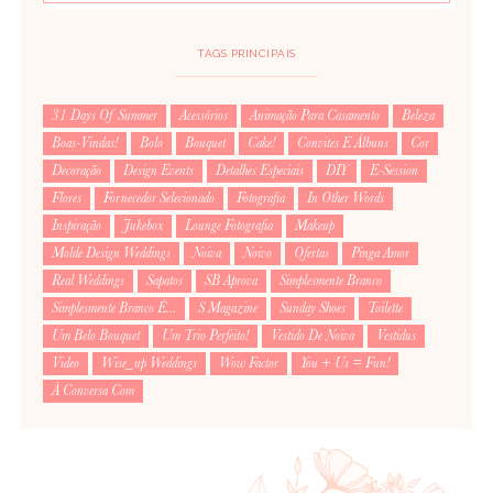
TAGS PRINCIPAIS
31 Days Of Summer
Acessórios
Animação Para Casamento
Beleza
Boas-Vindas!
Bolo
Bouquet
Cake!
Convites E Álbuns
Cor
Decoração
Design Events
Detalhes Especiais
DIY
E-Session
Flores
Fornecedor Selecionado
Fotografia
In Other Words
Inspiração
Jukebox
Lounge Fotografia
Makeup
Molde Design Weddings
Noiva
Noivo
Ofertas
Pinga Amor
Real Weddings
Sapatos
SB Aprova
Simplesmente Branco
Simplesmente Branco É...
S Magazine
Sunday Shoes
Toilette
Um Belo Bouquet
Um Trio Perfeito!
Vestido De Noiva
Vestidus
Video
Wise_up Weddings
Wow Factor
You + Us = Fun!
À Conversa Com