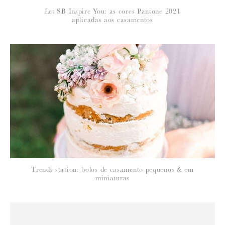
*
Let SB Inspire You: as cores Pantone 2021
EMAIL
:
aplicadas aos casamentos
Para saber como tratamos e protegemos os seus dados, leia a nossa
política de privacidade
Trends station: bolos de casamento pequenos & em
miniaturas