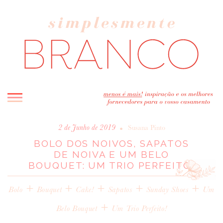
INICIO
•
2 de Junho de 2019
Susana Pinto
BOLO DOS NOIVOS, SAPATOS
BLOG
DE NOIVA E UM BELO
MELHOR INSPIRAÇÃO
BOUQUET: UM TRIO PERFEITO!
ENTREVISTAS
+
+
+
+
+
REAL WEDDINGS & EDITORIAIS
Bolo
Bouquet
Cake!
Sapatos
Sunday Shoes
Um
CASAVA-ME AQUI!
+
Belo Bouquet
Um Trio Perfeito!
FORNECEDORES RECOMENDADOS