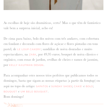
As escolhas de hoje são dramáticas, certo? Mas o que têm de fantástico
vale bem a surpresa inicial, acho eu!
De cima para baixo, bolo dos noivos com três andares, com cobertura
em fondant e decorado com flores de açúcar e flores pintadas em tons
pastel, de
; sandálias de noiva douradas e muito
LE LOUP CAKERY
espectaculares, na
, por 49,95 euros; bouquet de noiva clássico e
ZARA
orgânico, com rosas de jardim, ervilhas de cheiro e ramos de jasmim,
por
.
KELLY KAUFMAN DESIGN
Para acompanhar estes nossos trios perfeitos que publicamos todos os
domingos, basta que sigam as nossas etiquetas (a partir da
) ou
homepage
aqui no topo do artigo:
e
;
e
;
SAPATOS
SUNDAY SHOES
CAKE!
BOLO
e
.
BOUQUET
UM BELO BOUQUET
Bom domingo!