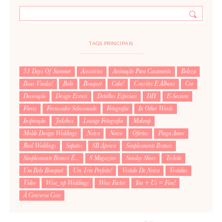
TAGS PRINCIPAIS
31 Days Of Summer
Acessórios
Animação Para Casamento
Beleza
Boas-Vindas!
Bolo
Bouquet
Cake!
Convites E Álbuns
Cor
Decoração
Design Events
Detalhes Especiais
DIY
E-Session
Flores
Fornecedor Selecionado
Fotografia
In Other Words
Inspiração
Jukebox
Lounge Fotografia
Makeup
Molde Design Weddings
Noiva
Noivo
Ofertas
Pinga Amor
Real Weddings
Sapatos
SB Aprova
Simplesmente Branco
Simplesmente Branco É...
S Magazine
Sunday Shoes
Toilette
Um Belo Bouquet
Um Trio Perfeito!
Vestido De Noiva
Vestidus
Video
Wise_up Weddings
Wow Factor
You + Us = Fun!
À Conversa Com