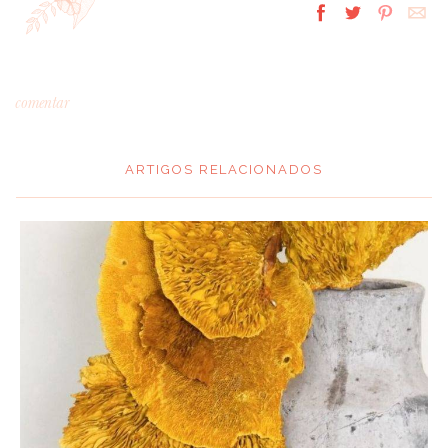
comentar
ARTIGOS RELACIONADOS
*
MENSAGEM
:
*
NOME
: