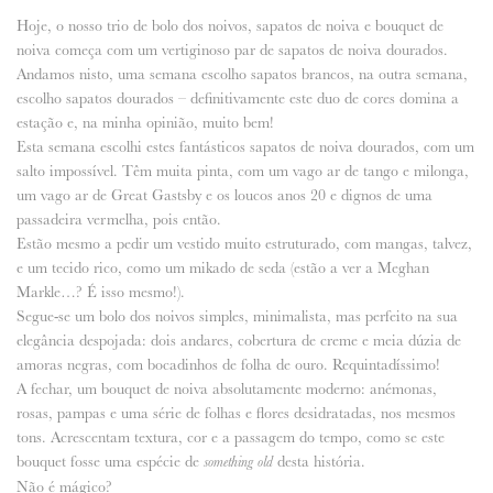
Hoje, o nosso trio de bolo dos noivos, sapatos de noiva e bouquet de
ANUNCIE CONNOSCO
noiva começa com um vertiginoso par de sapatos de noiva dourados.
Andamos nisto, uma semana escolho sapatos brancos, na outra semana,
escolho sapatos dourados – definitivamente este duo de cores domina a
estação e, na minha opinião, muito bem!
Esta semana escolhi estes fantásticos sapatos de noiva dourados, com um
salto impossível. Têm muita pinta, com um vago ar de tango e milonga,
um vago ar de Great Gastsby e os loucos anos 20 e dignos de uma
passadeira vermelha, pois então.
Estão mesmo a pedir um vestido muito estruturado, com mangas, talvez,
e um tecido rico, como um mikado de seda (estão a ver a Meghan
Markle…? É isso mesmo!).
Segue-se um bolo dos noivos simples, minimalista, mas perfeito na sua
elegância despojada: dois andares, cobertura de creme e meia dúzia de
amoras negras, com bocadinhos de folha de ouro. Requintadíssimo!
A fechar, um bouquet de noiva absolutamente moderno: anémonas,
rosas, pampas e uma série de folhas e flores desidratadas, nos mesmos
tons. Acrescentam textura, cor e a passagem do tempo, como se este
bouquet fosse uma espécie de
desta história.
something old
Não é mágico?