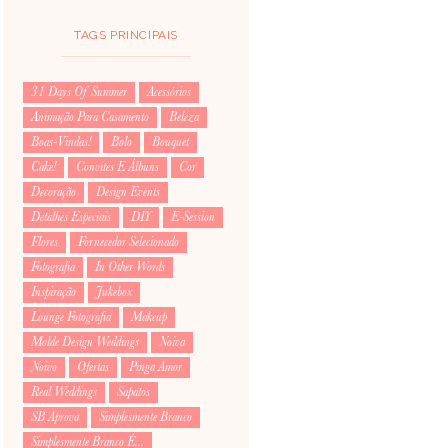
TAGS PRINCIPAIS
31 Days Of Summer
Acessórios
Animação Para Casamento
Beleza
Boas-Vindas!
Bolo
Bouquet
Cake!
Convites E Álbuns
Cor
Decoração
Design Events
Detalhes Especiais
DIY
E-Session
Flores
Fornecedor Selecionado
Fotografia
In Other Words
Inspiração
Jukebox
Lounge Fotografia
Makeup
Molde Design Weddings
Noiva
Noivo
Ofertas
Pinga Amor
Real Weddings
Sapatos
SB Aprova
Simplesmente Branco
Simplesmente Branco É...