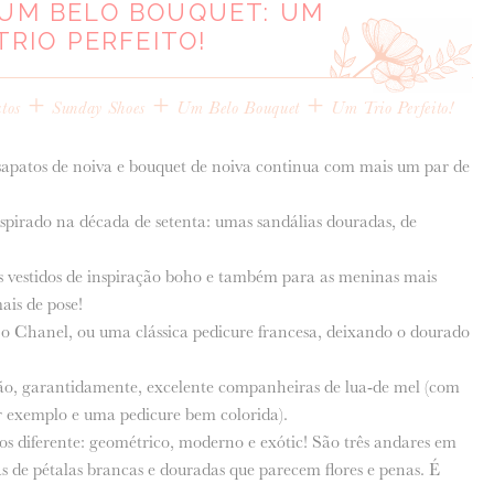
 UM BELO BOUQUET: UM
TRIO PERFEITO!
+
+
+
tos
Sunday Shoes
Um Belo Bouquet
Um Trio Perfeito!
, sapatos de noiva e bouquet de noiva continua com mais um par de
nspirado na década de setenta: umas sandálias douradas, de
os vestidos de inspiração boho e também para as meninas mais
is de pose!
 Chanel, ou uma clássica pedicure francesa, deixando o dourado
erão, garantidamente, excelente companheiras de lua-de mel (com
 exemplo e uma pedicure bem colorida).
os diferente: geométrico, moderno e exótic! São três andares em
 de pétalas brancas e douradas que parecem flores e penas. É