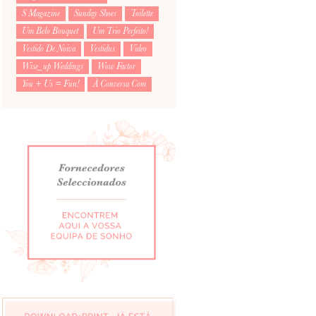
S Magazine
Sunday Shoes
Toilette
Um Belo Bouquet
Um Trio Perfeito!
Vestido De Noiva
Vestidus
Video
Wise_up Weddings
Wow Factor
You + Us = Fun!
À Conversa Com