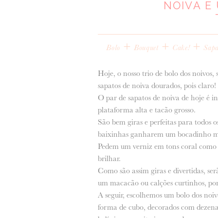
NOIVA E
+
+
+
Bolo
Bouquet
Cake!
Sapa
Hoje, o nosso trio de bolo dos noivos
sapatos de noiva dourados, pois claro!
O par de sapatos de noiva de hoje é i
plataforma alta e tacão grosso.
São bem giras e perfeitas para todos 
baixinhas ganharem um bocadinho ma
Pedem um verniz em tons coral como o
brilhar.
Como são assim giras e divertidas, s
um macacão ou calções curtinhos, por
A seguir, escolhemos um bolo dos noiv
forma de cubo, decorados com dezenas