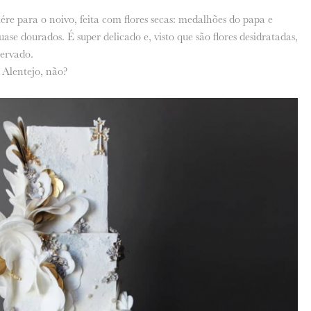
e para o noivo, feita com flores secas: medalhões do papa e
ase dourados. É super delicado e, visto que são flores desidratadas,
ervado.
 Alentejo, não?