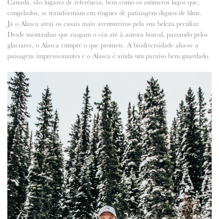
Canadá, são lugares de referência, bem como os inúmeros lagos que,
congelados, se transformam em ringues de patinagem dignos de filme.
Já o Alasca atrai os casais mais aventureiros pela sua beleza peculiar.
Desde montanhas que rasgam o céu até à aurora boreal, passando pelos
glaciares, o Alasca cumpre o que promete. A biodiversidade alia-se a
paisagens impressionantes e o Alasca é ainda um paraíso bem guardado.