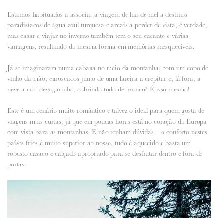
Estamos habituados a associar a viagem de lua-de-mel a destinos
ANUNCIE CONNOSCO
paradisíacos de água azul turquesa e areais a perder de vista, é verdade,
mas casar e viajar no inverno também tem o seu encanto e várias
vantagens, resultando da mesma forma em memórias inesquecíveis.
Já se imaginaram numa cabana no meio da montanha, com um copo de
vinho da mão, enroscados junto de uma lareira a crepitar e, lá fora, a
neve a cair devagarinho, cobrindo tudo de branco? É isso mesmo!
Este é um cenário muito romântico e talvez o ideal para quem gosta de
viagens mais curtas, já que em poucas horas está no coração da Europa
com vista para as montanhas. E não tenham dúvidas – o conforto nestes
países frios é muito superior ao nosso, tudo é aquecido e basta um
robusto casaco e calçado apropriado para se desfrutar dentro e fora de
portas.