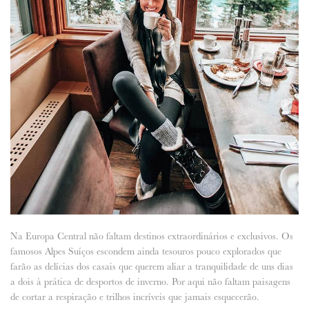
Na Europa Central não faltam destinos extraordinários e exclusivos. Os
famosos Alpes Suíços escondem ainda tesouros pouco explorados que
farão as delícias dos casais que querem aliar a tranquilidade de uns dias
a dois à prática de desportos de inverno. Por aqui não faltam paisagens
de cortar a respiração e trilhos incríveis que jamais esquecerão.