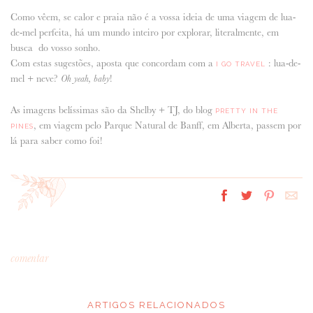
Como vêem, se calor e praia não é a vossa ideia de uma viagem de lua-
de-mel perfeita, há um mundo inteiro por explorar, literalmente, em
busca do vosso sonho.
Com estas sugestões, aposta que concordam com a
: lua-de-
I GO TRAVEL
mel + neve?
!
Oh yeah, baby
As imagens belíssimas são da Shelby + TJ, do blog
PRETTY IN THE
, em viagem pelo Parque Natural de Banff, em Alberta, passem por
PINES
lá para saber como foi!
comentar
ARTIGOS RELACIONADOS
*
MENSAGEM
: