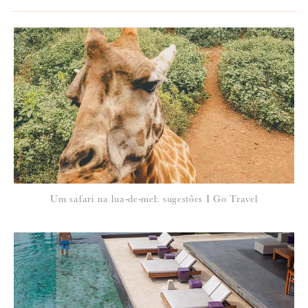
*
NOME
:
*
Um safari na lua-de-mel: sugestões I Go Travel
EMAIL
:
Para saber como tratamos e protegemos os seus dados, leia a nossa
política de privacidade