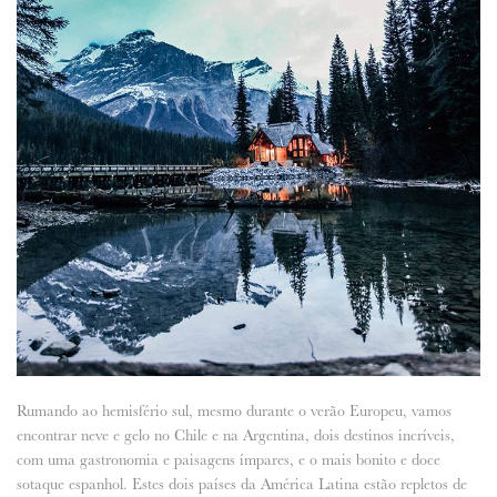
Rumando ao hemisfério sul, mesmo durante o verão Europeu, vamos
encontrar neve e gelo no Chile e na Argentina, dois destinos incríveis,
com uma gastronomia e paisagens ímpares, e o mais bonito e doce
sotaque espanhol. Estes dois países da América Latina estão repletos de