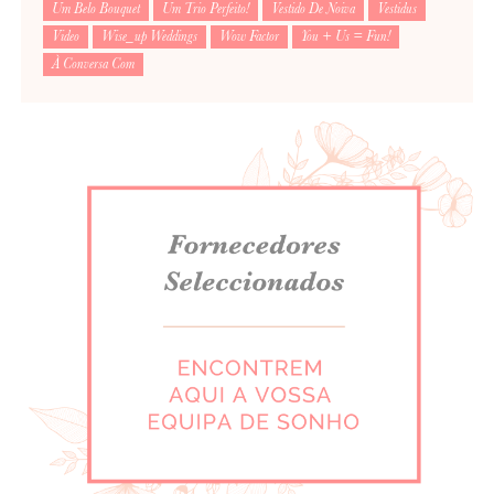
Um Belo Bouquet
Um Trio Perfeito!
Vestido De Noiva
Vestidus
Video
Wise_up Weddings
Wow Factor
You + Us = Fun!
À Conversa Com