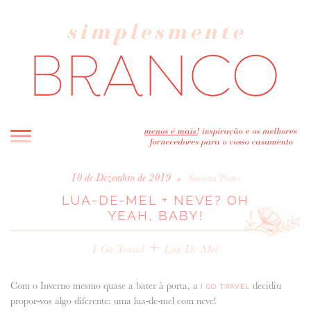
INICIO
•
10 de Dezembro de 2019
Susana Pinto
LUA-DE-MEL + NEVE? OH
BLOG
YEAH, BABY!
MELHOR INSPIRAÇÃO
ENTREVISTAS
+
I Go Travel
Lua De Mel
REAL WEDDINGS & EDITORIAIS
CASAVA-ME AQUI!
Com o Inverno mesmo quase a bater à porta, a
decidiu
I GO TRAVEL
propor-vos algo diferente: uma lua-de-mel com neve!
FORNECEDORES RECOMENDADOS