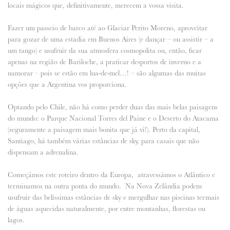
locais mágicos que, definitivamente, merecem a vossa visita.
Fazer um passeio de barco até ao Glaciar Perito Moreno, aproveitar
para gozar de uma estadia em Buenos Aires (e dançar – ou assistir – a
um tango) e usufruir da sua atmosfera cosmopolita ou, então, ficar
apenas na região de Bariloche, a praticar desportos de inverno e a
namorar – pois se estão em lua-de-mel…! – são algumas das muitas
opções que a Argentina vos proporciona.
Optando pelo Chile, não há como perder duas das mais belas paisagens
do mundo: o Parque Nacional Torres del Paine e o Deserto do Atacama
(seguramente a paisagem mais bonita que já vi!). Perto da capital,
Santiago, há também várias estâncias de sky, para casais que não
dispensam a adrenalina.
Começámos este roteiro dentro da Europa, atravessámos o Atlântico e
terminamos na outra ponta do mundo. Na Nova Zelândia podem
usufruir das belíssimas estâncias de sky e mergulhar nas piscinas termais
de águas aquecidas naturalmente, por entre montanhas, florestas ou
lagos.