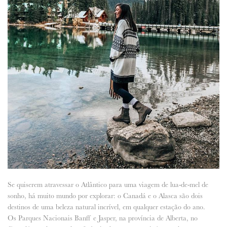
Se quiserem atravessar o Atlântico para uma viagem de lua-de-mel de
sonho, há muito mundo por explorar: o Canadá e o Alasca são dois
destinos de uma beleza natural incrível, em qualquer estação do ano.
Os Parques Nacionais Banff e Jasper, na província de Alberta, no