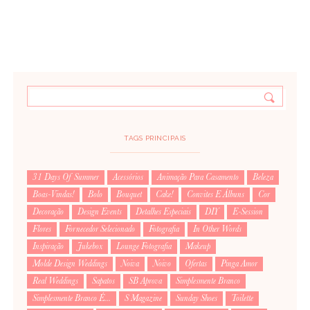
TAGS PRINCIPAIS
31 Days Of Summer
Acessórios
Animação Para Casamento
Beleza
Boas-Vindas!
Bolo
Bouquet
Cake!
Convites E Álbuns
Cor
Decoração
Design Events
Detalhes Especiais
DIY
E-Session
Flores
Fornecedor Selecionado
Fotografia
In Other Words
Inspiração
Jukebox
Lounge Fotografia
Makeup
Molde Design Weddings
Noiva
Noivo
Ofertas
Pinga Amor
Real Weddings
Sapatos
SB Aprova
Simplesmente Branco
Simplesmente Branco É...
S Magazine
Sunday Shoes
Toilette