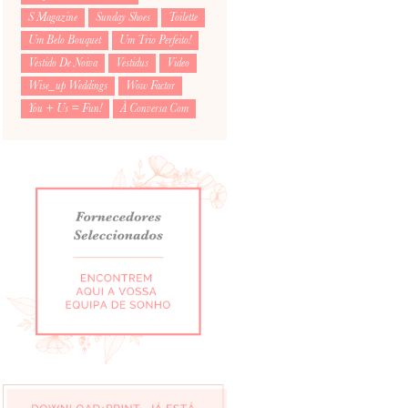
S Magazine
Sunday Shoes
Toilette
Um Belo Bouquet
Um Trio Perfeito!
Vestido De Noiva
Vestidus
Video
Wise_up Weddings
Wow Factor
You + Us = Fun!
À Conversa Com