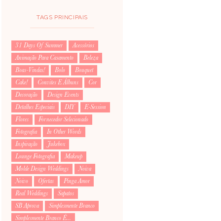
TAGS PRINCIPAIS
31 Days Of Summer
Acessórios
Animação Para Casamento
Beleza
Boas-Vindas!
Bolo
Bouquet
Cake!
Convites E Álbuns
Cor
Decoração
Design Events
Detalhes Especiais
DIY
E-Session
Flores
Fornecedor Selecionado
Fotografia
In Other Words
Inspiração
Jukebox
Lounge Fotografia
Makeup
Molde Design Weddings
Noiva
Noivo
Ofertas
Pinga Amor
Real Weddings
Sapatos
SB Aprova
Simplesmente Branco
Simplesmente Branco É...