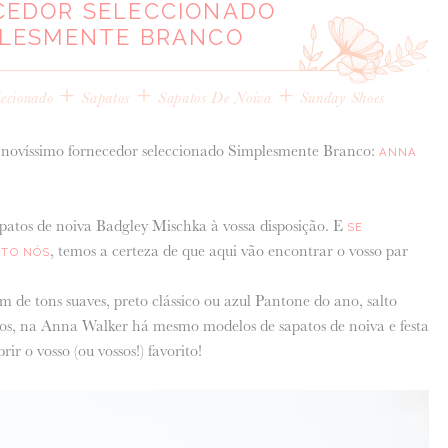
CEDOR SELECCIONADO
PLESMENTE BRANCO
+
+
+
lecionado
Sapatos
Sapatos De Noiva
Sunday Shoes
 novíssimo fornecedor seleccionado Simplesmente Branco:
ANNA
patos de noiva Badgley Mischka à vossa disposição. E
SE
, temos a certeza de que aqui vão encontrar o vosso par
NTO NÓS
 de tons suaves, preto clássico ou azul Pantone do ano, salto
rtos, na Anna Walker há mesmo modelos de sapatos de noiva e festa
ir o vosso (ou vossos!) favorito!