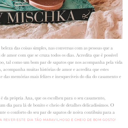
beleza das coisas simples, nas conversas com as pessoas que a
 de amor com que se cruza todos os dias. Acredita que é possível
o, tal como um bom par de sapatos que nos acompanha pela vida
a, acompanha muitas histórias de amor e acredita que estes
te das memórias mais felizes e inesquecíveis do dia do casamento e
é da própria Ana, que os escolheu para o seu casamento,
um dia para lá de bonito e cheio de detalhes delicadíssimos. O
nte o conforto do seu par de sapatos de noiva contibuiu para a
A REVER ESTE DIA TÃO MARAVILHOSO E CHEIO DE BOM GOSTO!