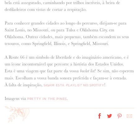
bela está assegurado, caminhando por trilhos incríveis, à beira de
desfiladeiros com vistas de cortar a respiração.
Para conhecer grandes cidades ao longo do percurso, dirijam-se para
Saint Louis, no Missouri, ou para Tulsa e Oklahoma City, em
Oklahoma. Outras cidades, mais pequenas, também escondem os seus
tesouros, como Springfield, Illinois, e Springfield, Missouri.
A Route 66 é um símbolo de liberdade e do imaginário americano, e é
um ícone incontornável que percorre a história dos Estados Unidos.
Esta é uma viagem que faz parte da vossa
? Se sim, não esperem
bucket list
mais. Escolham a vossa banda sonora preferida e façam-se à estrada.
À falta de inspiração,
!
SIGAM ESTA
PLAYLIST
NO SPOTIFY
Imagens via
.
PRETTY IN THE PINES