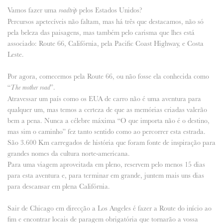
Vamos fazer uma
pelos Estados Unidos?
roadtrip
Percursos apetecíveis não faltam, mas há três que destacamos, não só
pela beleza das paisagens, mas também pelo carisma que lhes está
associado: Route 66, Califórnia, pela Pacific Coast Highway, e Costa
Leste.
Por agora, comecemos pela Route 66, ou não fosse ela conhecida como
“
”.
The mother road
Atravessar um país como os EUA de carro não é uma aventura para
qualquer um, mas temos a certeza de que as memórias criadas valerão
bem a pena. Nunca a célebre máxima “O que importa não é o destino,
mas sim o caminho” fez tanto sentido como ao percorrer esta estrada.
São 3.600 Km carregados de história que foram fonte de inspiração para
grandes nomes da cultura norte-americana.
Para uma viagem aproveitada em pleno, reservem pelo menos 15 dias
para esta aventura e, para terminar em grande, juntem mais uns dias
para descansar em plena Califórnia.
Sair de Chicago em direcção a Los Angeles é fazer a Route do início ao
fim e encontrar locais de paragem obrigatória que tornarão a vossa