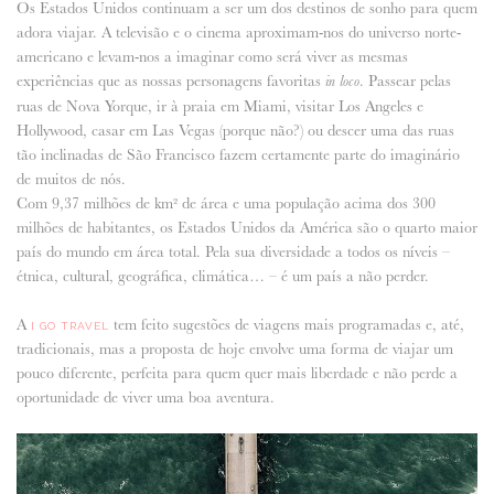
Os Estados Unidos continuam a ser um dos destinos de sonho para quem
adora viajar. A televisão e o cinema aproximam-nos do universo norte-
ANUNCIE CONNOSCO
americano e levam-nos a imaginar como será viver as mesmas
experiências que as nossas personagens favoritas
. Passear pelas
in loco
ruas de Nova Yorque, ir à praia em Miami, visitar Los Angeles e
Hollywood, casar em Las Vegas (porque não?) ou descer uma das ruas
tão inclinadas de São Francisco fazem certamente parte do imaginário
de muitos de nós.
Com 9,37 milhões de km² de área e uma população acima dos 300
milhões de habitantes, os Estados Unidos da América são o quarto maior
país do mundo em área total. Pela sua diversidade a todos os níveis –
étnica, cultural, geográfica, climática… – é um país a não perder.
A
tem feito sugestões de viagens mais programadas e, até,
I GO TRAVEL
tradicionais, mas a proposta de hoje envolve uma forma de viajar um
pouco diferente, perfeita para quem quer mais liberdade e não perde a
oportunidade de viver uma boa aventura.