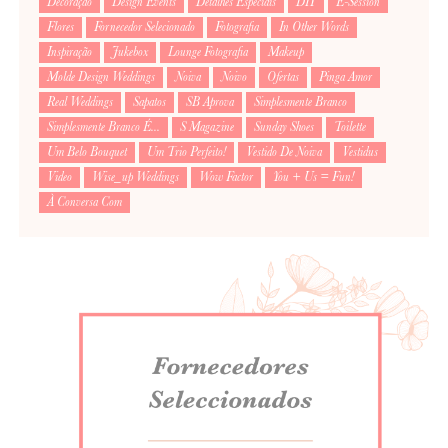
Decoração
Design Events
Detalhes Especiais
DIY
E-Session
Flores
Fornecedor Selecionado
Fotografia
In Other Words
Inspiração
Jukebox
Lounge Fotografia
Makeup
Molde Design Weddings
Noiva
Noivo
Ofertas
Pinga Amor
Real Weddings
Sapatos
SB Aprova
Simplesmente Branco
Simplesmente Branco É...
S Magazine
Sunday Shoes
Toilette
Um Belo Bouquet
Um Trio Perfeito!
Vestido De Noiva
Vestidus
Video
Wise_up Weddings
Wow Factor
You + Us = Fun!
À Conversa Com