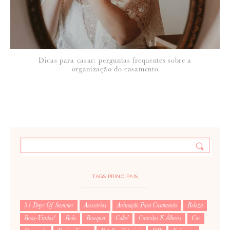
Dicas para casar: perguntas frequentes sobre a
organização do casamento
TAGS PRINCIPAIS
31 Days Of Summer
Acessórios
Animação Para Casamento
Beleza
Boas-Vindas!
Bolo
Bouquet
Cake!
Convites E Álbuns
Cor