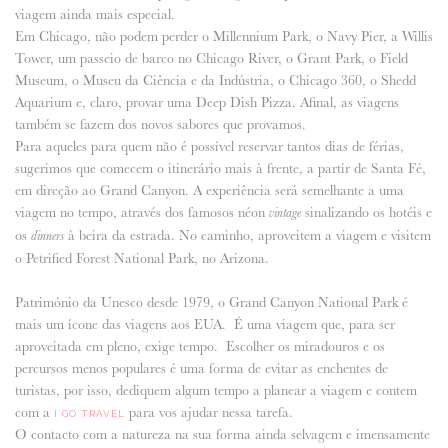
viagem ainda mais especial.
Em Chicago, não podem perder o Millennium Park, o Navy Pier, a Willis
Tower, um passeio de barco no Chicago River, o Grant Park, o Field
Museum, o Museu da Ciência e da Indústria, o Chicago 360, o Shedd
Aquarium e, claro, provar uma Deep Dish Pizza. Afinal, as viagens
também se fazem dos novos sabores que provamos.
Para aqueles para quem não é possível reservar tantos dias de férias,
sugerimos que comecem o itinerário mais à frente, a partir de Santa Fé,
em direção ao Grand Canyon. A experiência será semelhante a uma
viagem no tempo, através dos famosos néon
sinalizando os hotéis e
vintage
os
à beira da estrada. No caminho, aproveitem a viagem e visitem
dinners
o Petrified Forest National Park, no Arizona. ⁠
Património da Unesco desde 1979, o Grand Canyon National Park é
mais um ícone das viagens aos EUA. ⁠ É uma viagem que, para ser
aproveitada em pleno, exige tempo. ⁠ Escolher os miradouros e os
percursos menos populares é uma forma de evitar as enchentes de
turistas, por isso, dediquem algum tempo a planear a viagem e contem
com a
para vos ajudar nessa tarefa.
I GO TRAVEL
O contacto com a natureza na sua forma ainda selvagem e imensamente