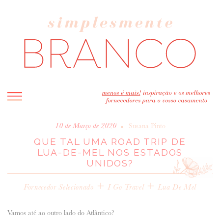
INICIO
•
10 de Março de 2020
Susana Pinto
QUE TAL UMA ROAD TRIP DE
BLOG
LUA-DE-MEL NOS ESTADOS
MELHOR INSPIRAÇÃO
UNIDOS?
ENTREVISTAS
+
+
REAL WEDDINGS & EDITORIAIS
Fornecedor Selecionado
I Go Travel
Lua De Mel
CASAVA-ME AQUI!
Vamos até ao outro lado do Atlântico?
FORNECEDORES RECOMENDADOS