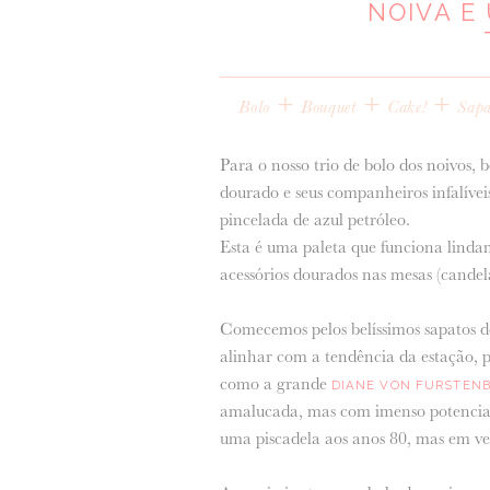
NOIVA E
+
+
+
Bolo
Bouquet
Cake!
Sapa
Para o nosso trio de bolo dos noivos, 
dourado e seus companheiros infalíve
pincelada de azul petróleo.
Esta é uma paleta que funciona linda
acessórios dourados nas mesas (candelabr
Comecemos pelos belíssimos sapatos de
alinhar com a tendência da estação, 
como a grande
DIANE VON FURSTEN
amalucada, mas com imenso potencial 
uma piscadela aos anos 80, mas em ve