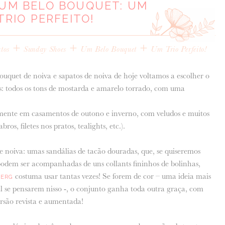
 UM BELO BOUQUET: UM
TRIO PERFEITO!
+
+
+
tos
Sunday Shoes
Um Belo Bouquet
Um Trio Perfeito!
bouquet de noiva e sapatos de noiva de hoje voltamos a escolher o
is: todos os tons de mostarda e amarelo torrado, com uma
mente em casamentos de outono e inverno, com veludos e muitos
os, filetes nos pratos, tealights, etc.).
 noiva: umas sandálias de tacão douradas, que, se quiseremos
podem ser acompanhadas de uns collants fininhos de bolinhas,
costuma usar tantas vezes! Se forem de cor – uma ideia mais
BERG
se pensarem nisso -, o conjunto ganha toda outra graça, com
rsão revista e aumentada!