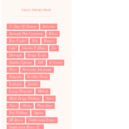
TAGS PRINCIPAIS
31 Days Of Summer
Acessórios
Animação Para Casamento
Beleza
Boas-Vindas!
Bolo
Bouquet
Cake!
Convites E Álbuns
Cor
Decoração
Design Events
Detalhes Especiais
DIY
E-Session
Flores
Fornecedor Selecionado
Fotografia
In Other Words
Inspiração
Jukebox
Lounge Fotografia
Makeup
Molde Design Weddings
Noiva
Noivo
Ofertas
Pinga Amor
Real Weddings
Sapatos
SB Aprova
Simplesmente Branco
Simplesmente Branco É...