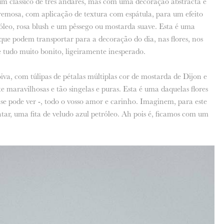
 um clássico de três andares, mas com uma decoração abstracta e
emosa, com aplicação de textura com espátula, para um efeito
etróleo, rosa blush e um pêssego ou mostarda suave. Esta é uma
que podem transportar para a decoração do dia, nas flores, nos
 e tudo muito bonito, ligeiramente inesperado.
a, com túlipas de pétalas múltiplas cor de mostarda de Dijon e
 maravilhosas e tão singelas e puras. Esta é uma daquelas flores
e pode ver -, todo o vosso amor e carinho. Imaginem, para este
atar, uma fita de veludo azul petróleo. Ah pois é, ficamos com um