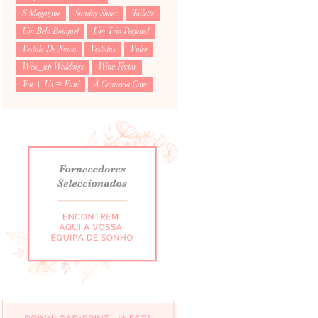
S Magazine
Sunday Shoes
Toilette
Um Belo Bouquet
Um Trio Perfeito!
Vestido De Noiva
Vestidus
Video
Wise_up Weddings
Wow Factor
You + Us = Fun!
À Conversa Com