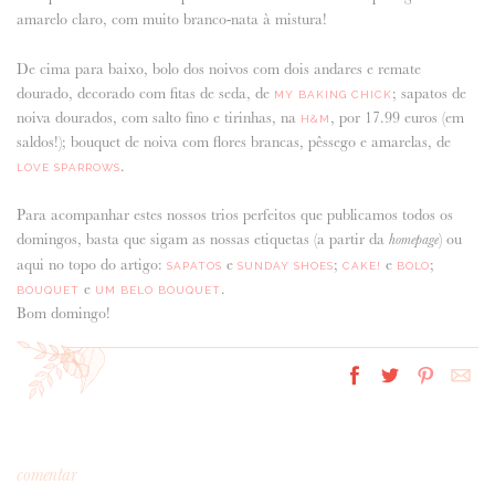
amarelo claro, com muito branco-nata à mistura!
De cima para baixo, bolo dos noivos com dois andares e remate
dourado, decorado com fitas de seda, de
; sapatos de
MY BAKING CHICK
noiva dourados, com salto fino e tirinhas, na
, por 17.99 euros (em
H&M
saldos!); bouquet de noiva com flores brancas, pêssego e amarelas, de
.
LOVE SPARROWS
Para acompanhar estes nossos trios perfeitos que publicamos todos os
domingos, basta que sigam as nossas etiquetas (a partir da
) ou
homepage
aqui no topo do artigo:
e
;
e
;
SAPATOS
SUNDAY SHOES
CAKE!
BOLO
e
.
BOUQUET
UM BELO BOUQUET
Bom domingo!
comentar