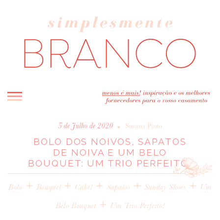
INICIO
•
5 de Julho de 2020
Susana Pinto
BOLO DOS NOIVOS, SAPATOS
BLOG
DE NOIVA E UM BELO
MELHOR INSPIRAÇÃO
BOUQUET: UM TRIO PERFEITO!
ENTREVISTAS
+
+
+
+
+
REAL WEDDINGS & EDITORIAIS
Bolo
Bouquet
Cake!
Sapatos
Sunday Shoes
Um
CASAVA-ME AQUI!
+
Belo Bouquet
Um Trio Perfeito!
FORNECEDORES RECOMENDADOS