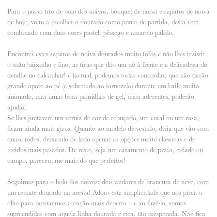
Para o nosso trio de bolo dos noivos, bouquet de noiva e sapatos de noiva
ANUNCIE CONNOSCO
de hoje, volto a escolher o dourado como ponto de partida, desta vem
combinado com duas cores pastel: pêssego e amarelo pálido.
Encontrei estes sapatos de noiva dourados muito fofos e não lhes resisti:
o salto baixinho e fino, as tiras que dão um nó à frente e a delicadeza do
detalhe no calcanhar! è factual, podemos todas concordar, que não darão
grande apoio ao pé (e sobretudo ao tornozelo) durante um baile muito
animado, mas umas boas palmilhas de gel, mais aderentes, poderão
ajudar.
Se lhes juntarem um verniz de cor de rebuçado, um coral ou um rosa,
ficam ainda mais giros. Quanto ao modelo de vestido, diria que vão com
quase todos, deixando de lado apenas as opções muito clássicas e de
tecidos mais pesados. De resto, seja um casamento de praia, cidade ou
campo, parecem-me mais do que perfeitos!
Seguimos para o bolo dos noivos: dois andares de brancura de neve, com
um remate dourado na aresta! Adoro esta simplicidade que nos pisca o
olho para prestarmos atenção mais deperto – e ao fazê-lo, somos
supreendidas com aquela linha dourada e rica, tão inesperada. Não fica