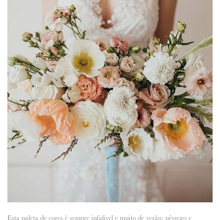
Esta paleta de cores é sempre infalível e muito de verão: pêssego e