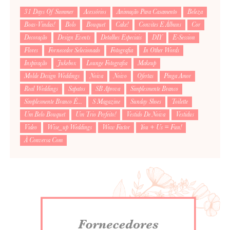
31 Days Of Summer
Acessórios
Animação Para Casamento
Beleza
Boas-Vindas!
Bolo
Bouquet
Cake!
Convites E Álbuns
Cor
Decoração
Design Events
Detalhes Especiais
DIY
E-Session
Flores
Fornecedor Selecionado
Fotografia
In Other Words
Inspiração
Jukebox
Lounge Fotografia
Makeup
Molde Design Weddings
Noiva
Noivo
Ofertas
Pinga Amor
Real Weddings
Sapatos
SB Aprova
Simplesmente Branco
Simplesmente Branco É...
S Magazine
Sunday Shoes
Toilette
Um Belo Bouquet
Um Trio Perfeito!
Vestido De Noiva
Vestidus
Video
Wise_up Weddings
Wow Factor
You + Us = Fun!
À Conversa Com