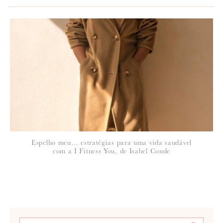
*
NOME
:
*
Espelho meu… estratégias para uma vida saudável
EMAIL
:
com a I Fitness You, de Isabel Conde
Para saber como tratamos e protegemos os seus dados, leia a nossa
política de privacidade