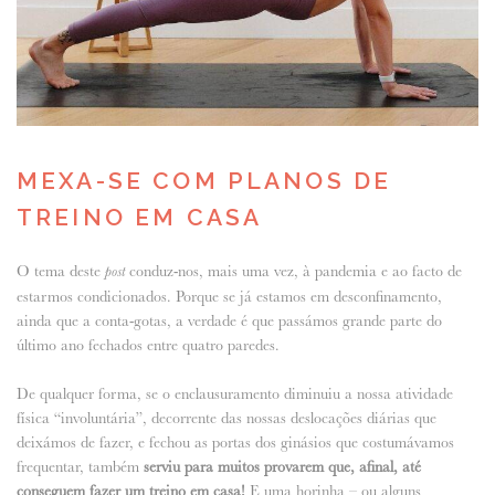
MEXA-SE COM PLANOS DE
TREINO EM CASA
O tema deste
conduz-nos, mais uma vez, à pandemia e ao facto de
post
estarmos condicionados. Porque se já estamos em desconfinamento,
ainda que a conta-gotas, a verdade é que passámos grande parte do
último ano fechados entre quatro paredes.
De qualquer forma, se o enclausuramento diminuiu a nossa atividade
física “involuntária”, decorrente das nossas deslocações diárias que
deixámos de fazer, e fechou as portas dos ginásios que costumávamos
frequentar, também
serviu para muitos provarem que, afinal, até
conseguem fazer um treino em casa!
E uma horinha – ou alguns