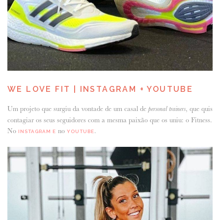
WE LOVE FIT | INSTAGRAM + YOUTUBE
Um projeto que surgiu da vontade de um casal de
, que quis
personal trainers
contagiar os seus seguidores com a mesma paixão que os uniu: o Fitness.
No
no
.
INSTAGRAM E
YOUTUBE