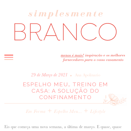
INICIO
•
29 de Março de 2021
Ana Apolinario
ESPELHO MEU… TREINO EM
BLOG
CASA: A SOLUÇÃO DO
MELHOR INSPIRAÇÃO
CONFINAMENTO
ENTREVISTAS
+
+
REAL WEDDINGS & EDITORIAIS
Em Forma
Espelho Meu...
Lifestyle
CASAVA-ME AQUI!
Eis que começa uma nova semana, a última de março. E quase, quase
FORNECEDORES RECOMENDADOS