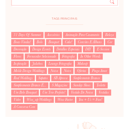
TAGS PRINCIPAIS
31 Days Of Summer
Acessórios
Animação Para Casamento
Beleza
Boas-Vindas!
Bolo
Bouquet
Cake!
Convites E Álbuns
Cor
Decoração
Design Events
Detalhes Especiais
DIY
E-Session
Flores
Fornecedor Selecionado
Fotografia
In Other Words
Inspiração
Jukebox
Lounge Fotografia
Makeup
Molde Design Weddings
Noiva
Noivo
Ofertas
Pinga Amor
Real Weddings
Sapatos
SB Aprova
Simplesmente Branco
Simplesmente Branco É...
S Magazine
Sunday Shoes
Toilette
Um Belo Bouquet
Um Trio Perfeito!
Vestido De Noiva
Vestidus
Video
Wise_up Weddings
Wow Factor
You + Us = Fun!
À Conversa Com