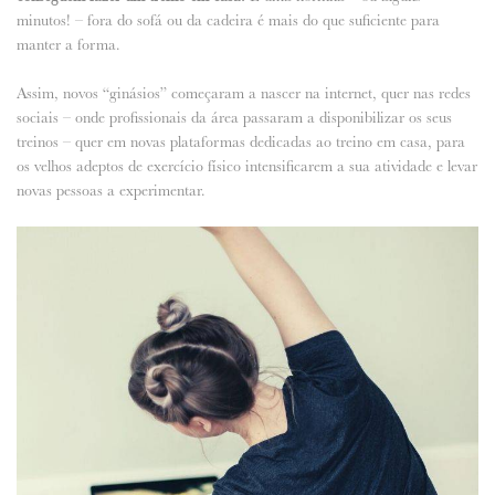
minutos! – fora do sofá ou da cadeira é mais do que suficiente para
manter a forma.
Assim, novos “ginásios” começaram a nascer na internet, quer nas redes
sociais – onde profissionais da área passaram a disponibilizar os seus
treinos – quer em novas plataformas dedicadas ao treino em casa, para
os velhos adeptos de exercício físico intensificarem a sua atividade e levar
novas pessoas a experimentar.