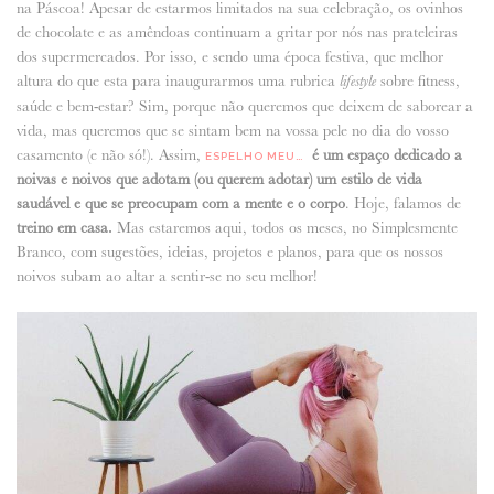
na Páscoa! Apesar de estarmos limitados na sua celebração, os ovinhos
de chocolate e as amêndoas continuam a gritar por nós nas prateleiras
ANUNCIE CONNOSCO
dos supermercados. Por isso, e sendo uma época festiva, que melhor
altura do que esta para inaugurarmos uma rubrica
sobre fitness,
lifestyle
saúde e bem-estar? Sim, porque não queremos que deixem de saborear a
vida, mas queremos que se sintam bem na vossa pele no dia do vosso
casamento (e não só!). Assim,
é um espaço dedicado a
ESPELHO MEU…
noivas e noivos que adotam (ou querem adotar) um estilo de vida
saudável e que se preocupam com a mente e o corpo
. Hoje, falamos de
treino em casa.
Mas estaremos aqui, todos os meses, no Simplesmente
Branco, com sugestões, ideias, projetos e planos, para que os nossos
noivos subam ao altar a sentir-se no seu melhor!