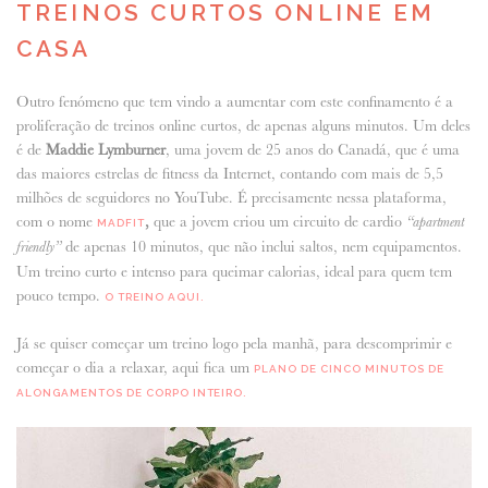
TREINOS CURTOS ONLINE EM
CASA
Outro fenómeno que tem vindo a aumentar com este confinamento é a
proliferação de treinos online curtos, de apenas alguns minutos. Um deles
é de
Maddie Lymburner
, uma jovem de 25 anos do Canadá, que é uma
das maiores estrelas de fitness da Internet, contando com mais de 5,5
milhões de seguidores no YouTube. É precisamente nessa plataforma,
com o nome
,
que a jovem criou um circuito de cardio
“apartment
MADFIT
de apenas 10 minutos, que não inclui saltos, nem equipamentos.
friendly”
Um treino curto e intenso para queimar calorias, ideal para quem tem
pouco tempo.
O TREINO AQUI.
Já se quiser começar um treino logo pela manhã, para descomprimir e
começar o dia a relaxar, aqui fica um
PLANO DE CINCO MINUTOS DE
ALONGAMENTOS DE CORPO INTEIRO.