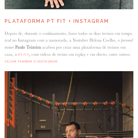
PLATAFORMA PT FIT + INSTAGRAM
Depois de, durante o confinamento, fazer todos os dias treinos em tempo
real no Instagram com a namorada, a Youtuber Helena Coelho, o
personal
Paulo Teixeira
acabou por criar uma plataforma de treinos em
trainer
casa, a
,
com vídeos de treino em replay e em direto, entre outros.
PT FIT
VEJAM TAMBÉM O INSTAGRAM.