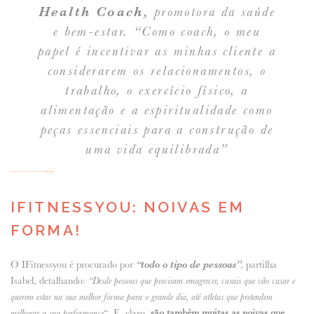
Health Coach,
promotora da saúde
e bem-estar. “Como coach, o meu
papel é incentivar as minhas cliente a
considerarem os relacionamentos, o
trabalho, o exercício físico, a
alimentação e a espiritualidade como
peças essenciais para a construção de
uma vida equilibrada”
IFITNESSYOU: NOIVAS EM
FORMA!
O IFitnessyou é procurado por
“todo o tipo de pessoas”
partilha
,
Isabel, detalhando:
“Desde pessoas que precisam emagrecer, casais que vão casar e
querem estar na sua melhor forma para o grande dia, até atletas que pretendem
“. E, claro,
são também muitas as noivas que
melhorar a sua performance