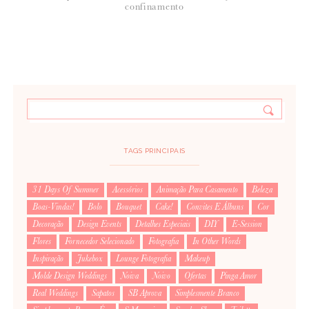
confinamento
Para saber como tratamos e protegemos os seus dados, leia a nossa
política de privacidade
TAGS PRINCIPAIS
31 Days Of Summer
Acessórios
Animação Para Casamento
Beleza
Boas-Vindas!
Bolo
Bouquet
Cake!
Convites E Álbuns
Cor
Decoração
Design Events
Detalhes Especiais
DIY
E-Session
Flores
Fornecedor Selecionado
Fotografia
In Other Words
Inspiração
Jukebox
Lounge Fotografia
Makeup
Molde Design Weddings
Noiva
Noivo
Ofertas
Pinga Amor
Real Weddings
Sapatos
SB Aprova
Simplesmente Branco