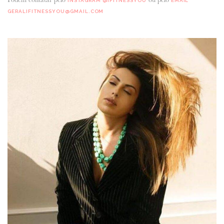
INSTAGRAM @IFITNESSYOU
EMAIL
GERALIFITNESSYOU@GMAIL.COM