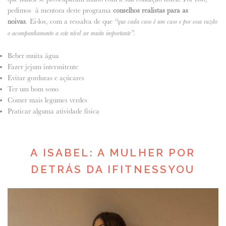
pedimos à mentora deste programa
conselhos realistas para as
noivas
. Ei-los, com a ressalva de que
“que cada caso é um caso e por essa razão
o acompanhamento a este nível ser muito importante”.
Beber muita água
Fazer jejum intermitente
Evitar gorduras e açúcares
Ter um bom sono
Comer mais legumes verdes
Praticar alguma atividade física
A ISABEL: A MULHER POR
DETRÁS DA IFITNESSYOU