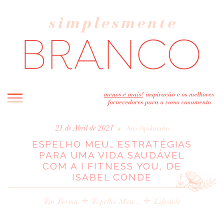
INICIO
•
21 de Abril de 2021
Ana Apolinario
ESPELHO MEU… ESTRATÉGIAS
BLOG
PARA UMA VIDA SAUDÁVEL
MELHOR INSPIRAÇÃO
COM A I FITNESS YOU, DE
ENTREVISTAS
ISABEL CONDE
REAL WEDDINGS & EDITORIAIS
+
+
Em Forma
Espelho Meu...
Lifestyle
CASAVA-ME AQUI!
FORNECEDORES RECOMENDADOS