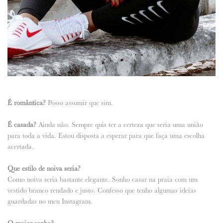
É romântica?
Posso assumir que sim.
É casada?
Ainda não. Sempre quis ter a certeza que seria uma união
para toda a vida. Estou disposta a esperar para que faça uma escolha
acertada.
Que estilo de noiva seria?
Como noiva seria bastante elegante. Sonho casar na praia com um
vestido branco rendado e justo. Confesso que tenho algumas ideias
guardadas no meu Instagram.