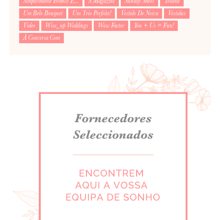
Simplesmente Branco É...
S Magazine
Sunday Shoes
Toilette
Um Belo Bouquet
Um Trio Perfeito!
Vestido De Noiva
Vestidus
Video
Wise_up Weddings
Wow Factor
You + Us = Fun!
À Conversa Com