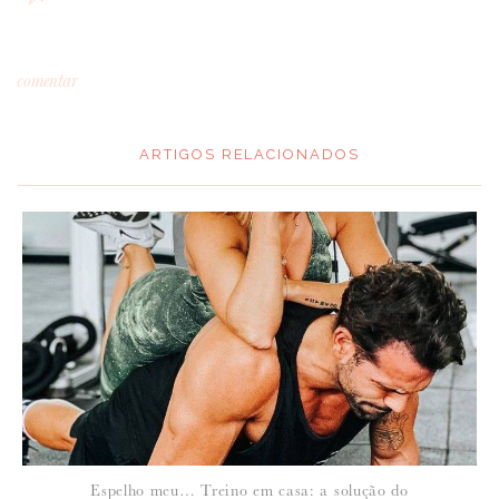
comentar
ARTIGOS RELACIONADOS
*
MENSAGEM
:
*
NOME
:
*
Espelho meu… Treino em casa: a solução do
EMAIL
: