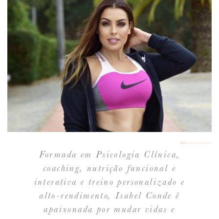
Formada em Psicologia Clínica,
coaching,
nutrição funcional e
interativa e treino personalizado e
alto-rendimento, Isabel Conde é
apaixonada por mudar vidas e