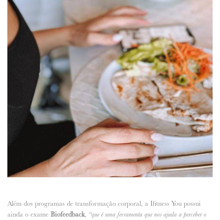
Além dos programas de transformação corporal, a Ifitness You possui
ainda o exame
Biofeedback
,
“que é uma ferramenta que nos ajuda a perceber o