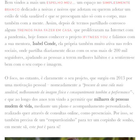
Bem vindos a mais um
um espaço no
ESPELHO MEU…,
SIMPLESMENTE
dedicado a noivas e noivos que adotam ou querem adotar um
BRANCO
ANUNCIE CONNOSCO
estilo de vida saudável e que se preocupam não só com o corpo, mas
também com a mente. Assim, depois de termos partilhado convosco
alguns
que proliferaram na Internet com
TREINOS PARA FAZER EM CASA,
a pandemia, hoje fomos conhecer o projeto
e falámos com
IFITNESS YOU
a sua mentora,
Isabel Conde,
ela própria também muito ativa nas redes
sociais, onde partilha diariamente dicas com os seus mais de 200 mil
seguidores, ajudando as pessoas a terem melhores hábitos e a sentirem-se
bem com o seu corpo e imagem.
O foco, no entanto, é claramente o seu projeto, que surgiu em 2013 por
uma motivação pessoal – nomeadamente a
“procura de uma vida mais
saudável, melhoramento da imagem física e consequentemente também a performance”-,
e que ao longo dos anos tem vindo a permitir que
milhares de pessoas
mudem de vida,
mediante um plano e acompanhamento personalizado,
realizado quer através de consultas online, como presenciais. Por isso, se
também precisa de um “empurrãozinho” para ter um corpinho de sonho,
em mente sã, este
é para si!
post