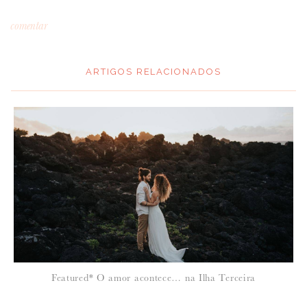
comentar
ARTIGOS RELACIONADOS
*
MENSAGEM
:
*
NOME
:
*
Featured* O amor acontece… na Ilha Terceira
EMAIL
: