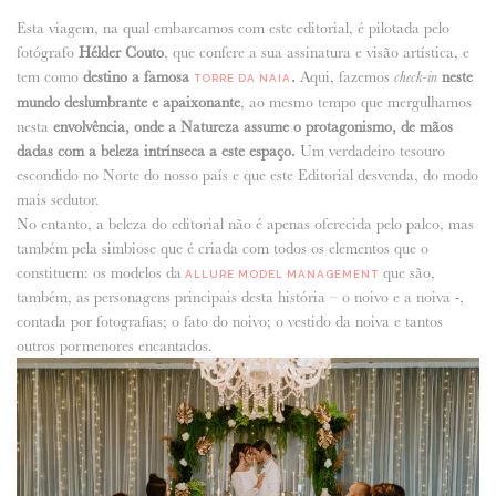
Esta viagem, na qual embarcamos com este editorial, é pilotada pelo
fotógrafo
Hélder Couto
, que confere a sua assinatura e visão artística, e
tem como
destino a famosa
.
Aqui, fazemos
neste
check-in
TORRE DA NAIA
mundo deslumbrante e apaixonante
, ao mesmo tempo que mergulhamos
nesta
envolvência, onde a Natureza assume o protagonismo, de mãos
dadas com a beleza intrínseca a este espaço.
Um verdadeiro tesouro
escondido no Norte do nosso país e que este Editorial desvenda, do modo
mais sedutor.
No entanto, a beleza do editorial não é apenas oferecida pelo palco, mas
também pela simbiose que é criada com todos os elementos que o
constituem: os modelos da
que são,
ALLURE MODEL MANAGEMENT
também, as personagens principais desta história – o noivo e a noiva -,
contada por fotografias; o fato do noivo; o vestido da noiva e tantos
outros pormenores encantados.