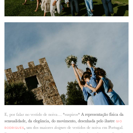
E, por falar no vestido de noiva… *suspiros*
A representação física da
sensualidade, da elegância, do movimento, desenhada pelo ilustre
GIO
,
um dos maiores
de vestidos de noiva em Portugal.
designers
RODRIGUES