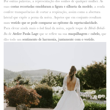
Por outras palavras, a representação dos sonhos de qualquer mulher. As
suas
costas recortadas emolduram a figura e silhueta da modelo
, a renda
confere transparências de cortar a respiração, assim como a abertura
lateral que expõe a perna da noiva. Aspetos que em conjunto resultam
num
vestido que se pode comparar ao epítome da espetacularidade.
Para elevar ainda mais o
final da noiva, aquele toque de
look
Bibidi-Bobidi-
u de
Atelier Paula Lage
que se reflete na sua
maquilhagem
e
cabelo,
que
B
dão todo um
sentimento de harmonia, juntamente com o vestido.