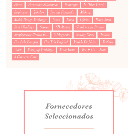
Flores
Fornecedor Selecionado
Fotografia
In Other Words
Inspiração
Jukebox
Lounge Fotografia
Makeup
Molde Design Weddings
Noiva
Noivo
Ofertas
Pinga Amor
Real Weddings
Sapatos
SB Aprova
Simplesmente Branco
Simplesmente Branco É...
S Magazine
Sunday Shoes
Toilette
Um Belo Bouquet
Um Trio Perfeito!
Vestido De Noiva
Vestidus
Video
Wise_up Weddings
Wow Factor
You + Us = Fun!
À Conversa Com