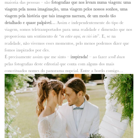
maioria das pessoas – são
fotografias que nos levam numa viagem: uma
viagem pela nossa imaginação, uma viagem pelos nossos sonhos, uma
ANUNCIE CONNOSCO
viagem pela história que tais imagens narram, de um modo tão
detalhado e quase palpável…
Assim e independentemente do tipo de
viagem, somos teletransportados para uma realidade e dimensão que nos
proporciona um sentimento de “
”. E, se na
eu estive aqui, eu vivi isto
realidade, não vivemos esses momentos, pelo menos podemos dizer que
fomos inspirados por eles.
É precisamente assim que me sinto –
inspirada!
– ao fazer
scroll down
pelas fotografias deste editorial que conta com alguns dos mais
conceituados nomes do panorama nupcial. Entre a bordo comigo…