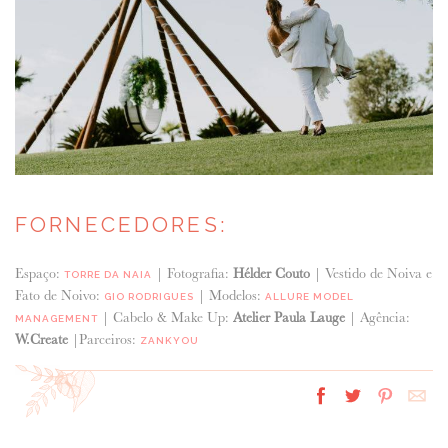
FORNECEDORES:
Espaço:
| Fotografia:
Hélder Couto
| Vestido de Noiva e
TORRE DA NAIA
Fato de Noivo:
| Modelos:
GIO RODRIGUES
ALLURE MODEL
| Cabelo & Make Up:
Atelier Paula Lauge
| Agência:
MANAGEMENT
W.Create
|Parceiros:
ZANKYOU