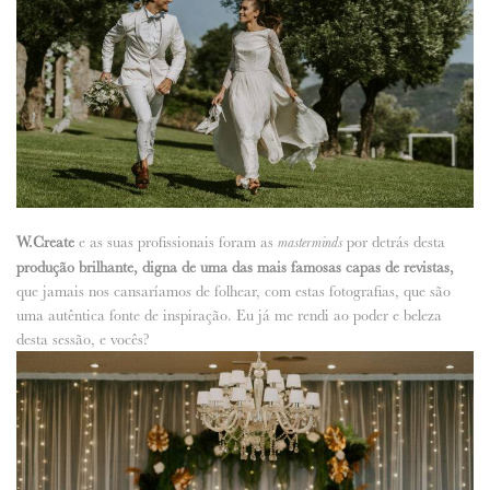
W.Create
e as suas profissionais foram as
por detrás desta
masterminds
produção brilhante, digna de uma das mais famosas capas de revistas,
que jamais nos cansaríamos de folhear, com estas fotografias, que são
uma autêntica fonte de inspiração. Eu já me rendi ao poder e beleza
desta sessão, e vocês?