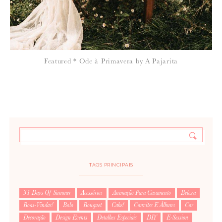
Featured * Ode à Primavera by A Pajarita
TAGS PRINCIPAIS
31 Days Of Summer
Acessórios
Animação Para Casamento
Beleza
Boas-Vindas!
Bolo
Bouquet
Cake!
Convites E Álbuns
Cor
Decoração
Design Events
Detalhes Especiais
DIY
E-Session