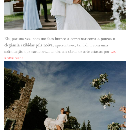
Ele, por sua vez, com um
fato branco a combinar coma a pureza e
elegância exibidas pela noiva,
apresenta-se, também, com uma
sofisticação que caracteriza as demais obras de arte criadas por
GIO
.
RODRIGUES