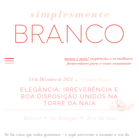
INICIO
•
14 de Dezembro de 2021
Cristiana Simoes
ELEGÂNCIA, IRREVERÊNCIA E
BLOG
BOA DISPOSIÇÃO UNIDOS NA
MELHOR INSPIRAÇÃO
TORRE DA NAIA
ENTREVISTAS
+
+
REAL WEDDINGS & EDITORIAIS
Editorial
Gio Rodrigues
Torre Da Naia
CASAVA-ME AQUI!
Se há coisa que todos gostamos – e aqui atrevo-me a assumir a voz da
FORNECEDORES RECOMENDADOS