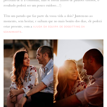
resultado poderá ser um pouco ruidoso…!)
Têm um patudo que faz parte da vossa vida a dois? Juntem-no ao
momento, sem hesitar, e saibam que no mais bonito dos dias, ele poderá
estar presente, com a
AJUDA DA EQUIPA DE DOGSITTING DA
.
SÓANIMARTE