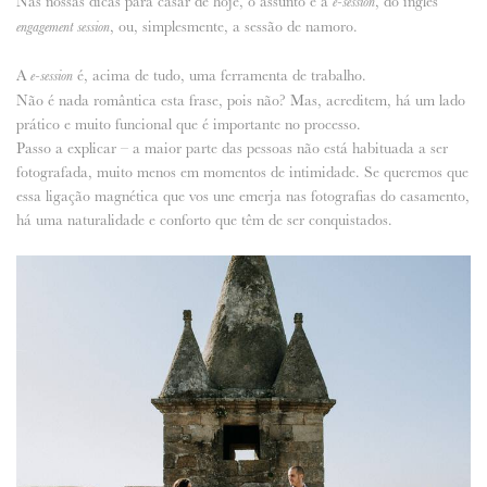
Nas nossas dicas para casar de hoje, o assunto é a
, do inglês
e-session
, ou, simplesmente, a sessão de namoro.
engagement session
ANUNCIE CONNOSCO
A
é, acima de tudo, uma ferramenta de trabalho.
e-session
Não é nada romântica esta frase, pois não? Mas, acreditem, há um lado
prático e muito funcional que é importante no processo.
Passo a explicar – a maior parte das pessoas não está habituada a ser
fotografada, muito menos em momentos de intimidade. Se queremos que
essa ligação magnética que vos une emerja nas fotografias do casamento,
há uma naturalidade e conforto que têm de ser conquistados.