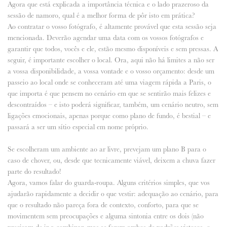
Agora que está explicada a importância técnica e o lado prazeroso da
sessão de namoro, qual é a melhor forma de pôr isto em prática?
Ao contratar o vosso fotógrafo, é altamente provável que esta sessão seja
mencionada. Deverão agendar uma data com os vossos fotógrafos e
garantir que todos, vocês e ele, estão mesmo disponíveis e sem pressas. A
seguir, é importante escolher o local. Ora, aqui não há limites a não ser
a vossa disponibilidade, a vossa vontade e o vosso orçamento: desde um
passeio ao local onde se conheceram até uma viagem rápida a Paris, o
que importa é que pensem no cenário em que se sentirão mais felizes e
descontraídos – e isto poderá significar, também, um cenário neutro, sem
ligações emocionais, apenas porque como plano de fundo, é bestial – e
passará a ser um sítio especial em nome próprio.
Se escolheram um ambiente ao ar livre, prevejam um plano B para o
caso de chover, ou, desde que tecnicamente viável, deixem a chuva fazer
parte do resultado!
Agora, vamos falar do guarda-roupa. Alguns critérios simples, que vos
ajudarão rapidamente a decidir o que vestir: adequação ao cenário, para
que o resultado não pareça fora de contexto, conforto, para que se
movimentem sem preocupações e alguma sintonia entre os dois (não
precisam de ir a combinar, mas se forem ambos de padrões vistosos, o