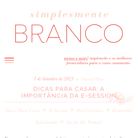
INICIO
•
1 de Setembro de 2023
Susana Pinto
DICAS PARA CASAR: A
BLOG
IMPORTÂNCIA DA E-SESSION
MELHOR INSPIRAÇÃO
+
ENTREVISTAS
+
+
Dicas Para Casar
E-Session
Feel Creations
Fornecedor
REAL WEDDINGS & EDITORIAIS
+
Selecionado
Sessão De Namoro
CASAVA-ME AQUI!
FORNECEDORES RECOMENDADOS