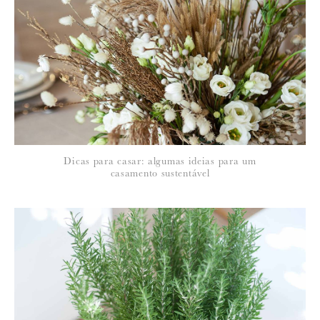
*
NOME
:
*
Dicas para casar: algumas ideias para um
EMAIL
:
casamento sustentável
Para saber como tratamos e protegemos os seus dados, leia a nossa
política de privacidade