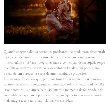
Quando chegar o dia da sessão, se precisarem de ajuda para descontrair
e esquecer as câmaras, experimentem conversar um com o outro, ouvir
música (não se “vê” nas fotografias mas é bem capaz de ser aquele toque
que faltava para vos deixar no
certo) ou ler alto: um poema, um
mood
trecho de um livro, uma carta de amor escrita de propósito.
Dizem os profissionais que, por mais tímidos ou inquietos que possam
sentir-se os noivos, após alguns minutos tudo rola com naturalidade. Por
isso, acreditem, sintam-se bem, assumam o momento de felicidade e de
comunhão, e esperem depois pelas imagens, que vão acrescentar ainda
mais magia a este novo capítulo das vossas vidas.