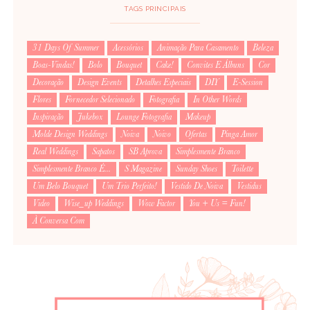
TAGS PRINCIPAIS
31 Days Of Summer
Acessórios
Animação Para Casamento
Beleza
Boas-Vindas!
Bolo
Bouquet
Cake!
Convites E Álbuns
Cor
Decoração
Design Events
Detalhes Especiais
DIY
E-Session
Flores
Fornecedor Selecionado
Fotografia
In Other Words
Inspiração
Jukebox
Lounge Fotografia
Makeup
Molde Design Weddings
Noiva
Noivo
Ofertas
Pinga Amor
Real Weddings
Sapatos
SB Aprova
Simplesmente Branco
Simplesmente Branco É...
S Magazine
Sunday Shoes
Toilette
Um Belo Bouquet
Um Trio Perfeito!
Vestido De Noiva
Vestidus
Video
Wise_up Weddings
Wow Factor
You + Us = Fun!
À Conversa Com