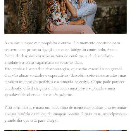
A
cumpre este propósito e outros: é o momento oportuno para
e-session
criarem uma primeira ligação ao vosso fotógrafo contratado, é uma
forma de descobrirem a vossa zona de conforto, a de desconforto
absoluto e a vossa capacidade de tocar as duas.
Vão ganhar à vontade e descontracção, que serão essenciais no grande
dia; vão afinar vontades e expectativas, descobrir cotovelos e arestas, mas
também os encaixes perfeitos e a sintonia colectiva. O que pode parecer
um desafio difícil chegará o final como uma prova superada e uma
agradável decoberta sobre vocês próprios.
Para além disso, é mais um pacotinho de memórias bonitas a acrescentar
à vossa história e um lote de imagens bonitas lá para casa, antecipando o
grande dia que está para chegar.