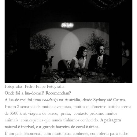
Fotografia: Pedro Filipe Fotografia
Onde foi a lua-de-mel? Recomendam?
A lua-de-mel foi uma
roadtrip
na Austrália, desde Sydney até Cairns.
Foram 3 semanas de muitas aventuras, muitos quilómetros batidos (cerca
de 3500 km), viagens de barco, praia, contacto próximo muitos
animais, com espécies que nunca tínhamos conhecido.
A paisagem
natural é incrível, e a grande barreira de coral é única.
É um país fenomenal, com muito para conhecer, com oferta para todos