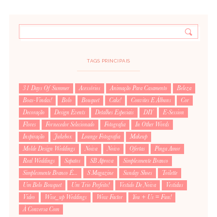
TAGS PRINCIPAIS
31 Days Of Summer
Acessórios
Animação Para Casamento
Beleza
Boas-Vindas!
Bolo
Bouquet
Cake!
Convites E Álbuns
Cor
Decoração
Design Events
Detalhes Especiais
DIY
E-Session
Flores
Fornecedor Selecionado
Fotografia
In Other Words
Inspiração
Jukebox
Lounge Fotografia
Makeup
Molde Design Weddings
Noiva
Noivo
Ofertas
Pinga Amor
Real Weddings
Sapatos
SB Aprova
Simplesmente Branco
Simplesmente Branco É...
S Magazine
Sunday Shoes
Toilette
Um Belo Bouquet
Um Trio Perfeito!
Vestido De Noiva
Vestidus
Video
Wise_up Weddings
Wow Factor
You + Us = Fun!
À Conversa Com