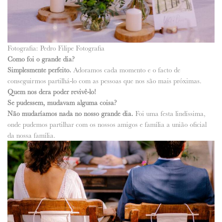
Fotografia: Pedro Filipe Fotografia
Como foi o grande dia?
Simplesmente perfeito.
Adoramos cada momento e o facto de
conseguirmos partilhá-lo com as pessoas que nos são mais próximas.
Quem nos dera poder revivê-lo!
Se pudessem, mudavam alguma coisa?
Não mudaríamos nada no nosso grande dia.
Foi uma festa lindíssima,
onde pudemos partilhar com os nossos amigos e família a união oficial
da nossa família.