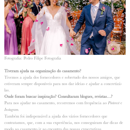
Fotografia: Pedro Filipe Fotografia
Tiveram ajuda na organização do casamento?
Tivemos a ajuda dos fornecedores e sobretudo dos nossos amigos, que
estiveram sempre disponíveis para nos dar ideias e ajudar a concretizá-
las.
Onde foram buscar inspiração? Consultaram blogues, revistas…?
Para nos ajudar no casamento, recorremos com frequência ao
e
Pinterest
Instagram.
Também foi indispensável a ajuda dos vários fornecedores que
contratamos, que, com a sua experiência, nos conseguiram dar dicas de
modo ao casamento ir ao encontro das nossas expectativas.