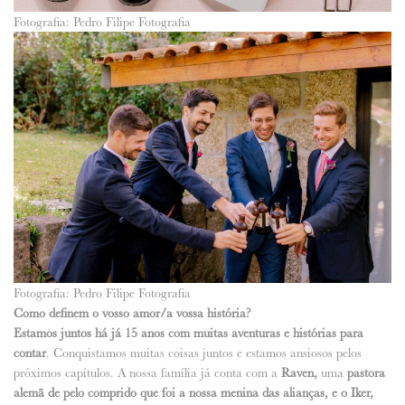
Fotografia: Pedro Filipe Fotografia
Fotografia: Pedro Filipe Fotografia
Como definem o vosso amor/a vossa história?
Estamos juntos há já 15 anos com muitas aventuras e histórias para
contar
. Conquistamos muitas coisas juntos e estamos ansiosos pelos
próximos capítulos. A nossa família já conta com a
Raven,
uma
pastora
alemã de pelo comprido que foi a nossa menina das alianças, e o Iker,