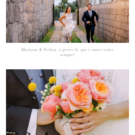
*
NOME
:
*
Mariana & Stefan: a prova de que o amor vence
EMAIL
:
sempre!
Para saber como tratamos e protegemos os seus dados, leia a nossa
política de privacidade