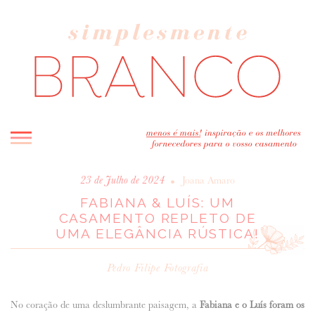
INICIO
•
23 de Julho de 2024
Joana Amaro
FABIANA & LUÍS: UM
BLOG
CASAMENTO REPLETO DE
MELHOR INSPIRAÇÃO
UMA ELEGÂNCIA RÚSTICA!
ENTREVISTAS
REAL WEDDINGS & EDITORIAIS
Pedro Filipe Fotografia
CASAVA-ME AQUI!
No coração de uma deslumbrante paisagem, a
Fabiana e o Luís foram os
FORNECEDORES RECOMENDADOS