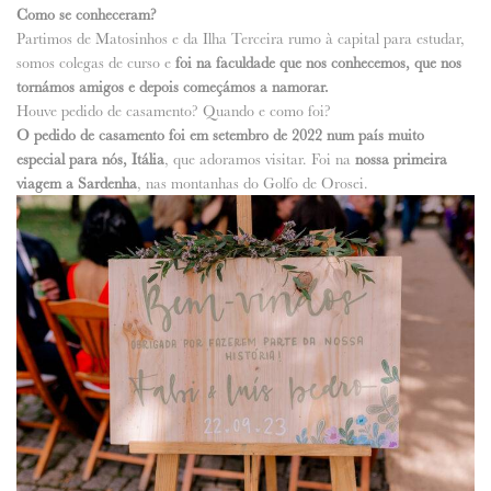
Como se conheceram?
Partimos de Matosinhos e da Ilha Terceira rumo à capital para estudar,
somos colegas de curso e
foi na faculdade que nos conhecemos, que nos
tornámos amigos e depois começámos a namorar.
Houve pedido de casamento? Quando e como foi?
O pedido de casamento foi em setembro de 2022 num país muito
especial para nós, Itália
, que adoramos visitar. Foi na
nossa primeira
viagem a Sardenha
, nas montanhas do Golfo de Orosei.