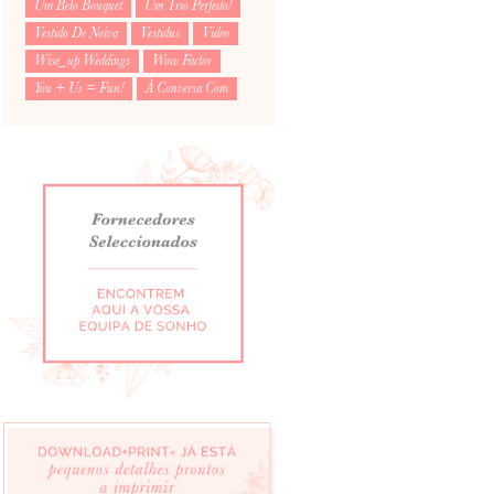
Um Belo Bouquet
Um Trio Perfeito!
Vestido De Noiva
Vestidus
Video
Wise_up Weddings
Wow Factor
You + Us = Fun!
À Conversa Com