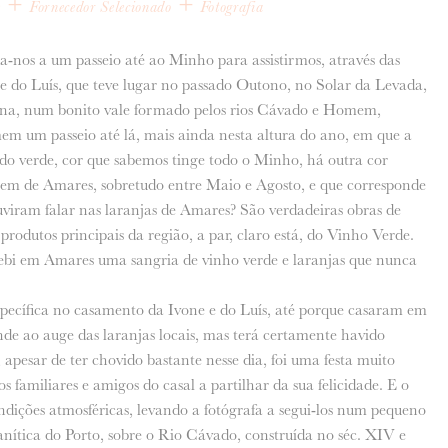
+
+
e
Fornecedor Selecionado
Fotografia
-nos a um passeio até ao Minho para assistirmos, através das
e do Luís, que teve lugar no passado Outono, no Solar da Levada,
na, num bonito vale formado pelos rios Cávado e Homem,
m um passeio até lá, mais ainda nesta altura do ano, em que a
do verde, cor que sabemos tinge todo o Minho, há outra cor
gem de Amares, sobretudo entre Maio e Agosto, e que corresponde
viram falar nas laranjas de Amares? São verdadeiras obras de
 produtos principais da região, a par, claro está, do Vinho Verde.
bebi em Amares uma sangria de vinho verde e laranjas que nunca
specífica no casamento da Ivone e do Luís, até porque casaram em
de ao auge das laranjas locais, mas terá certamente havido
pesar de ter chovido bastante nesse dia, foi uma festa muito
s familiares e amigos do casal a partilhar da sua felicidade. E o
ondições atmosféricas, levando a fotógrafa a segui-los num pequeno
ranítica do Porto, sobre o Rio Cávado, construída no séc. XIV e