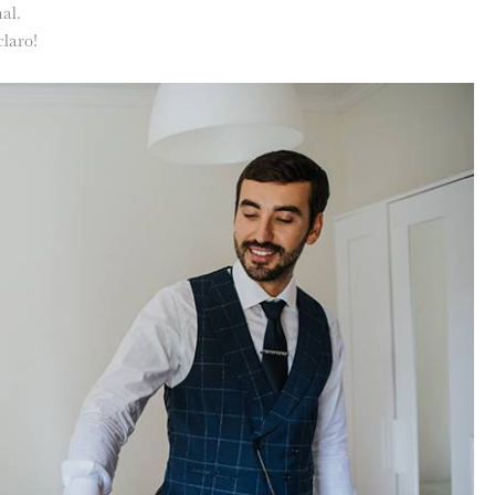
al.
claro!