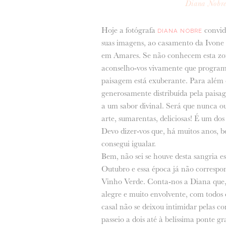
Diana Nobr
Hoje a fotógrafa
convida
DIANA NOBRE
suas imagens, ao casamento da Ivone 
em Amares. Se não conhecem esta zo
aconselho-vos vivamente que programe
paisagem está exuberante. Para além 
generosamente distribuída pela paisa
a um sabor divinal. Será que nunca ou
arte, sumarentas, deliciosas! É um dos
Devo dizer-vos que, há muitos anos, 
consegui igualar.
Bem, não sei se houve desta sangria e
Outubro e essa época já não correspon
Vinho Verde. Conta-nos a Diana que, a
alegre e muito envolvente, com todos o
casal não se deixou intimidar pelas c
passeio a dois até à belíssima ponte g