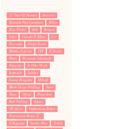
31 Days Of Summer
Acessórios
Animação Para Casamento
Beleza
Boas-Vindas!
Bolo
Bouquet
Cake!
Convites E Álbuns
Cor
Decoração
Design Events
Detalhes Especiais
DIY
E-Session
Flores
Fornecedor Selecionado
Fotografia
In Other Words
Inspiração
Jukebox
Lounge Fotografia
Makeup
Molde Design Weddings
Noiva
Noivo
Ofertas
Pinga Amor
Real Weddings
Sapatos
SB Aprova
Simplesmente Branco
Simplesmente Branco É...
S Magazine
Sunday Shoes
Toilette