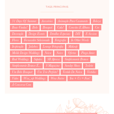
TAGS PRINCIPAIS
31 Days Of Summer
Acessórios
Animação Para Casamento
Beleza
Boas-Vindas!
Bolo
Bouquet
Cake!
Convites E Álbuns
Cor
Decoração
Design Events
Detalhes Especiais
DIY
E-Session
Flores
Fornecedor Selecionado
Fotografia
In Other Words
Inspiração
Jukebox
Lounge Fotografia
Makeup
Molde Design Weddings
Noiva
Noivo
Ofertas
Pinga Amor
Real Weddings
Sapatos
SB Aprova
Simplesmente Branco
Simplesmente Branco É...
S Magazine
Sunday Shoes
Toilette
Um Belo Bouquet
Um Trio Perfeito!
Vestido De Noiva
Vestidus
Video
Wise_up Weddings
Wow Factor
You + Us = Fun!
À Conversa Com