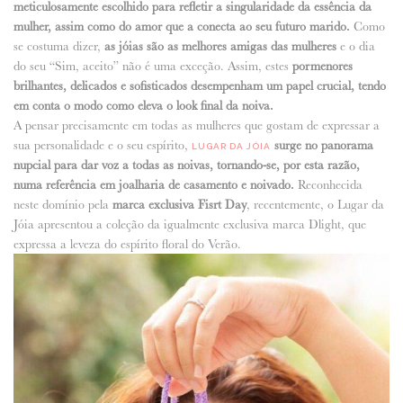
meticulosamente escolhido para refletir a singularidade da essência da
mulher, assim como do amor que a conecta ao seu futuro marido.
Como
ANUNCIE CONNOSCO
se costuma dizer,
as jóias são as melhores amigas das mulheres
e o dia
do seu “Sim, aceito” não é uma exceção. Assim, estes
pormenores
brilhantes, delicados e sofisticados desempenham um papel crucial, tendo
em conta o modo como eleva o look final da noiva.
A pensar precisamente em todas as mulheres que gostam de expressar a
sua personalidade e o seu espírito,
surge no panorama
LUGAR DA JÓIA
nupcial para dar voz a todas as noivas, tornando-se, por esta razão,
numa referência em joalharia de casamento e noivado.
Reconhecida
neste domínio pela
marca exclusiva Fisrt Day
, recentemente, o Lugar da
Jóia apresentou a coleção da igualmente exclusiva marca Dlight, que
expressa a leveza do espírito floral do Verão.