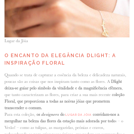
Lugar da Jóia
O ENCANTO DA ELEGÂNCIA DLIGHT: A
INSPIRAÇÃO FLORAL
Quando se trata de capturar a essência da beleza e delicadeza naturais,
poucas são as coisas que nos inspiram tanto como as flores. A
Dlight
deixa-se guiar pelo símbolo da vitalidade e da magnificência efémera
,
que tanto caracterizam as flores, para criar a sua mais recente
coleção
Floral, que proporciona a todas as noivas jóias que prometem
transcender o comum.
Para esta coleção,
os
designers
do
convidam-nos a
LUGAR DA JÓIA
mergulhar na beleza das flores da estação mais adorada por todo
s – o
Verão! – como as tulipas, as margaridas, peónias e cravos,
redesenhando-as para criar peças únicas, que podem ser comparadas a