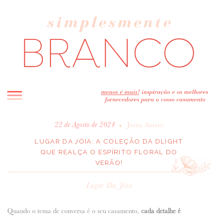
INICIO
•
22 de Agosto de 2024
Joana Amaro
BLOG
LUGAR DA JÓIA: A COLEÇÃO DA DLIGHT
QUE REALÇA O ESPÍRITO FLORAL DO
MELHOR INSPIRAÇÃO
VERÃO!
ENTREVISTAS
REAL WEDDINGS & EDITORIAIS
Lugar Da Jóia
CASAVA-ME AQUI!
Quando o tema de conversa é o seu casamento,
cada detalhe é
FORNECEDORES RECOMENDADOS