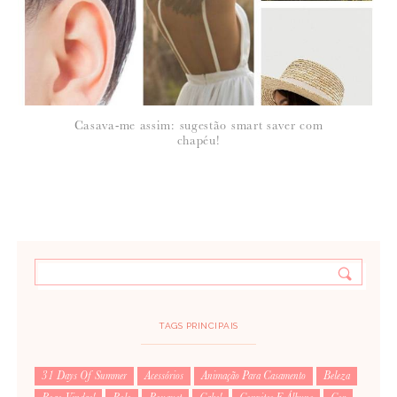
Casava-me assim: sugestão smart saver com
chapéu!
TAGS PRINCIPAIS
31 Days Of Summer
Acessórios
Animação Para Casamento
Beleza