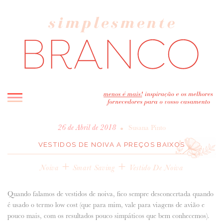
INICIO
•
26 de Abril de 2018
Susana Pinto
BLOG
VESTIDOS DE NOIVA A PREÇOS BAIXOS
MELHOR INSPIRAÇÃO
+
+
Noiva
Smart Saving
Vestido De Noiva
ENTREVISTAS
REAL WEDDINGS & EDITORIAIS
Quando falamos de vestidos de noiva, fico sempre desconcertada quando
CASAVA-ME AQUI!
é usado o termo low cost (que para mim, vale para viagens de avião e
pouco mais, com os resultados pouco simpáticos que bem conhecemos).
FORNECEDORES RECOMENDADOS