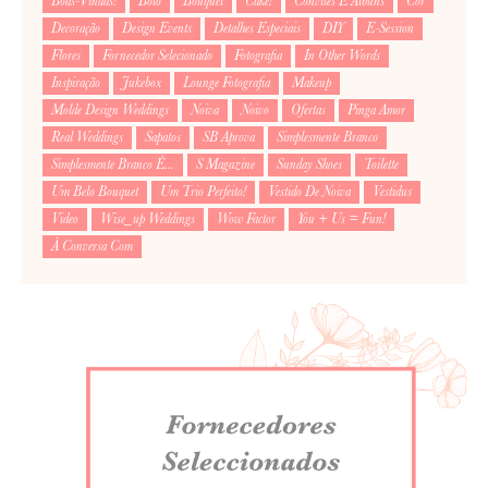
Boas-Vindas!
Bolo
Bouquet
Cake!
Convites E Álbuns
Cor
Decoração
Design Events
Detalhes Especiais
DIY
E-Session
Flores
Fornecedor Selecionado
Fotografia
In Other Words
Inspiração
Jukebox
Lounge Fotografia
Makeup
Molde Design Weddings
Noiva
Noivo
Ofertas
Pinga Amor
Real Weddings
Sapatos
SB Aprova
Simplesmente Branco
Simplesmente Branco É...
S Magazine
Sunday Shoes
Toilette
Um Belo Bouquet
Um Trio Perfeito!
Vestido De Noiva
Vestidus
Video
Wise_up Weddings
Wow Factor
You + Us = Fun!
À Conversa Com