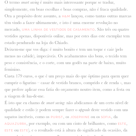
O termo
é muito mais interessante porque se traduz,
smart saving
simplesmente, em boas escolhas e boas compras, não é fraca qualidade.
ANUNCIE CONNOSCO
Ora a propósito deste assunto, a
lançou, como tantas outras marcas
H&M
têm vindo a fazer ultimamente, e isto é uma enorme revolução no
mercado,
. São três ou quatro
UMA LINHA DE VESTIDOS DE CASAMENTO
vestidos apenas, disponíveis online, mas por estes dias este exemplar tem
estado pendurado na loja do Chiado.
Deixem-me que vos diga: é muito bonito e tem um toque e cair (pelo
menos no cabide), impecáveis. Os acabamentos são bons, o tecido tem
peso e consistência, e o corte, com uns godés na parte de baixo, muito
feminino.
Custa 179 euros, o que é um preço mais do que óptimo para quem quer
cumprir o figurino – casar de vestido branco, comprido e de renda -, mas
que prefere aplicar essa fatia do orçamento noutro item, como a festa ou
a viagem de lua-de-me.
É isto que eu chamo de
: não abdicamos de um certo nível de
smart saving
qualidade e estilo (e podem sempre fazer o
deste vestido com uns
upgrade
sapatos incríveis, como os
, os
ou os
, da
PURIST
JOSEPHINE
SOFIA
, por exemplo, ou com um cinto de brilhantes, como
,
AQUAZURRA
ESTE
ou
), e o resultado está à altura do significado da ocasião, da
ESTE
ESTE