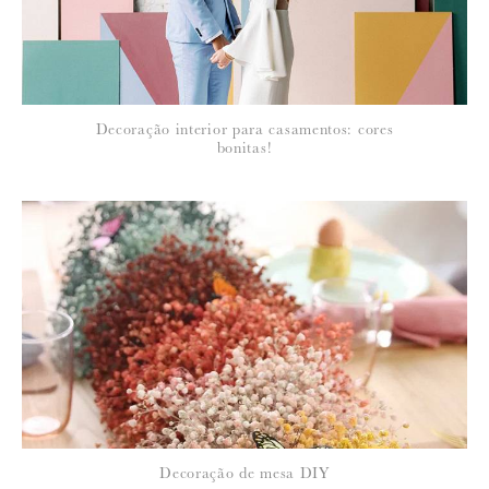
*
NOME
:
*
Decoração interior para casamentos: cores
EMAIL
:
bonitas!
Para saber como tratamos e protegemos os seus dados, leia a nossa
política de privacidade
14 de Julho de 2010
SO MUCH LOVE
Nem me fales em peóneas que até me dá uma coisa. Foi uma das
minhas desilusões no casamento
Decoração de mesa DIY