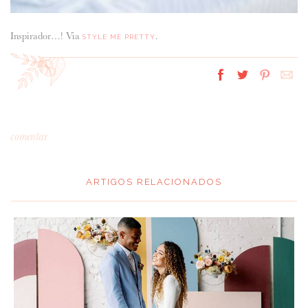
Inspirador…! Via
.
STYLE ME PRETTY
comentar
ARTIGOS RELACIONADOS
*
MENSAGEM
: