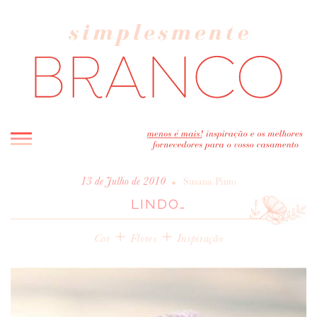
INICIO
•
13 de Julho de 2010
Susana Pinto
LINDO…
BLOG
MELHOR INSPIRAÇÃO
+
+
Cor
Flores
Inspiração
ENTREVISTAS
REAL WEDDINGS & EDITORIAIS
CASAVA-ME AQUI!
FORNECEDORES RECOMENDADOS