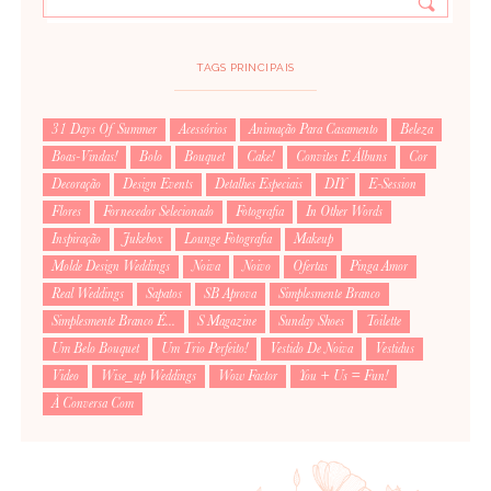
TAGS PRINCIPAIS
31 Days Of Summer
Acessórios
Animação Para Casamento
Beleza
Boas-Vindas!
Bolo
Bouquet
Cake!
Convites E Álbuns
Cor
Decoração
Design Events
Detalhes Especiais
DIY
E-Session
Flores
Fornecedor Selecionado
Fotografia
In Other Words
Inspiração
Jukebox
Lounge Fotografia
Makeup
Molde Design Weddings
Noiva
Noivo
Ofertas
Pinga Amor
Real Weddings
Sapatos
SB Aprova
Simplesmente Branco
Simplesmente Branco É...
S Magazine
Sunday Shoes
Toilette
Um Belo Bouquet
Um Trio Perfeito!
Vestido De Noiva
Vestidus
Video
Wise_up Weddings
Wow Factor
You + Us = Fun!
À Conversa Com