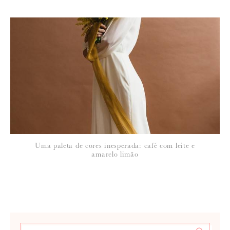
14 de Julho de 2010
SUSANA
Mi, se tivesse sido cá, arranjava-te meia dúzia de fornecedores com
peónias irrepreensíveis. Conto vir a ter ualguns como fornecedores
aqui no SB!
Uma paleta de cores inesperada: café com leite e
amarelo limão