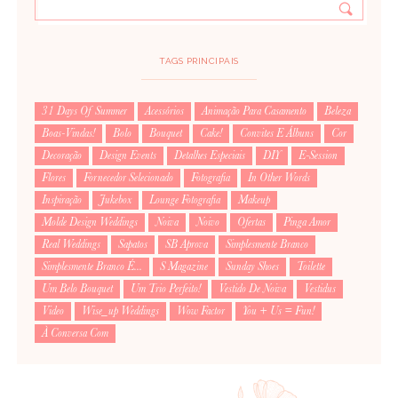
TAGS PRINCIPAIS
31 Days Of Summer
Acessórios
Animação Para Casamento
Beleza
Boas-Vindas!
Bolo
Bouquet
Cake!
Convites E Álbuns
Cor
Decoração
Design Events
Detalhes Especiais
DIY
E-Session
Flores
Fornecedor Selecionado
Fotografia
In Other Words
Inspiração
Jukebox
Lounge Fotografia
Makeup
Molde Design Weddings
Noiva
Noivo
Ofertas
Pinga Amor
Real Weddings
Sapatos
SB Aprova
Simplesmente Branco
Simplesmente Branco É...
S Magazine
Sunday Shoes
Toilette
Um Belo Bouquet
Um Trio Perfeito!
Vestido De Noiva
Vestidus
Video
Wise_up Weddings
Wow Factor
You + Us = Fun!
À Conversa Com