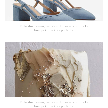
*
NOME
:
*
Bolo dos noivos, sapatos de noiva e um belo
EMAIL
:
bouquet: um trio perfeito!
Para saber como tratamos e protegemos os seus dados, leia a nossa
política de privacidade
Bolo dos noivos, sapatos de noiva e um belo
bouquet: um trio perfeito!