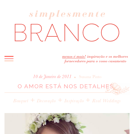
INICIO
•
10 de Janeiro de 2011
Susana Pinto
O AMOR ESTÁ NOS DETALHES…
BLOG
MELHOR INSPIRAÇÃO
+
+
+
Bouquet
Decoração
Inspiração
Real Weddings
ENTREVISTAS
REAL WEDDINGS & EDITORIAIS
CASAVA-ME AQUI!
FORNECEDORES RECOMENDADOS