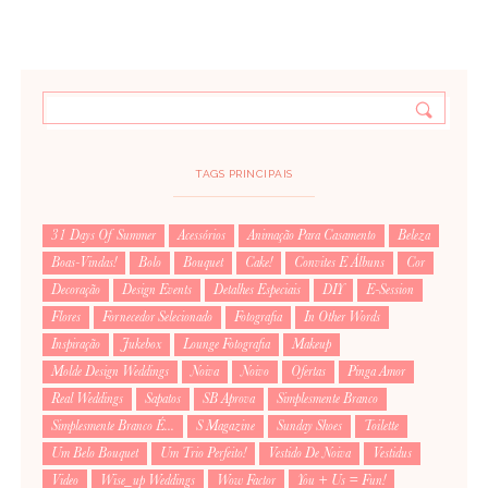
TAGS PRINCIPAIS
31 Days Of Summer
Acessórios
Animação Para Casamento
Beleza
Boas-Vindas!
Bolo
Bouquet
Cake!
Convites E Álbuns
Cor
Decoração
Design Events
Detalhes Especiais
DIY
E-Session
Flores
Fornecedor Selecionado
Fotografia
In Other Words
Inspiração
Jukebox
Lounge Fotografia
Makeup
Molde Design Weddings
Noiva
Noivo
Ofertas
Pinga Amor
Real Weddings
Sapatos
SB Aprova
Simplesmente Branco
Simplesmente Branco É...
S Magazine
Sunday Shoes
Toilette
Um Belo Bouquet
Um Trio Perfeito!
Vestido De Noiva
Vestidus
Video
Wise_up Weddings
Wow Factor
You + Us = Fun!