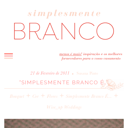
INICIO
•
21 de Fevereiro de 2011
Susana Pinto
“SIMPLESMENTE BRANCO É…”
BLOG
MELHOR INSPIRAÇÃO
+
+
+
+
Bouquet
Cor
Flores
Simplesmente Branco É...
ENTREVISTAS
Wise_up Weddings
REAL WEDDINGS & EDITORIAIS
CASAVA-ME AQUI!
FORNECEDORES RECOMENDADOS