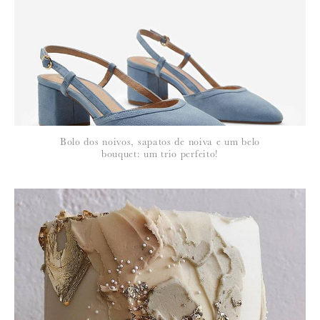
*
NOME
:
*
Bolo dos noivos, sapatos de noiva e um belo
EMAIL
:
bouquet: um trio perfeito!
Para saber como tratamos e protegemos os seus dados, leia a nossa
política de privacidade
21 de Fevereiro de 2011
RITA