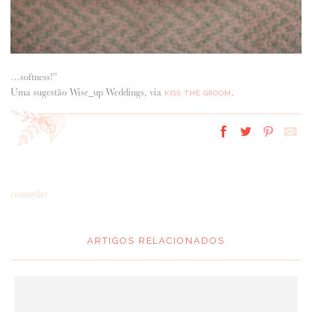
…softness!”
Uma sugestão Wise_up Weddings, via
.
KISS THE GROOM
comentar
ARTIGOS RELACIONADOS
*
MENSAGEM
: