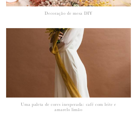
7 de Abril de 2011
Decoração de mesa DIY
SUSANA
Lindo, lindo, lindo de morrer!!!!
Preciso saber o nome do(s) designer(s) dos vestidos, por favor!!
Estou completamente rendida e apaixonada…
Acho que são a opção certa para mim.
Susana
8 de Abril de 2011
SUSANA
Olá!
Descobri… Elie Saab!
Uma paleta de cores inesperada: café com leite e
amarelo limão
8 de Abril de 2011
SUSANA
Bom dia Susana, pois é, fui à procura que já não me lembrava e sim,