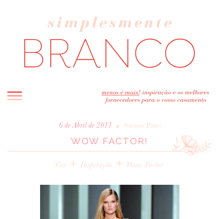
INICIO
•
6 de Abril de 2011
Susana Pinto
WOW FACTOR!
BLOG
MELHOR INSPIRAÇÃO
+
+
Cor
Inspiração
Wow Factor
ENTREVISTAS
REAL WEDDINGS & EDITORIAIS
CASAVA-ME AQUI!
FORNECEDORES RECOMENDADOS