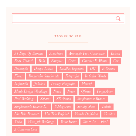
confere… um bocadinho fora de mão, provavelmente, o q é uma
pena!
TAGS PRINCIPAIS
31 Days Of Summer
Acessórios
Animação Para Casamento
Beleza
Boas-Vindas!
Bolo
Bouquet
Cake!
Convites E Álbuns
Cor
Decoração
Design Events
Detalhes Especiais
DIY
E-Session
Flores
Fornecedor Selecionado
Fotografia
In Other Words
Inspiração
Jukebox
Lounge Fotografia
Makeup
Molde Design Weddings
Noiva
Noivo
Ofertas
Pinga Amor
Real Weddings
Sapatos
SB Aprova
Simplesmente Branco
Simplesmente Branco É...
S Magazine
Sunday Shoes
Toilette
Um Belo Bouquet
Um Trio Perfeito!
Vestido De Noiva
Vestidus
Video
Wise_up Weddings
Wow Factor
You + Us = Fun!
À Conversa Com