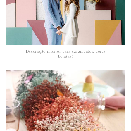
*
NOME
:
*
Decoração interior para casamentos: cores
EMAIL
:
bonitas!
Para saber como tratamos e protegemos os seus dados, leia a nossa
política de privacidade
6 de Abril de 2011
ELISA ARNAUD
quem pode resistir? perfeito!