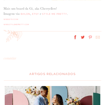
Mais um board da Gi, aka Cherryellow!
Imagens via
,
e
.
BHLDN
ETSY
STYLE ME PRETTY
WWW.ETSY.COM
WWW.STYLEMEPRETTY.COM
comentar
ARTIGOS RELACIONADOS
*
MENSAGEM
: