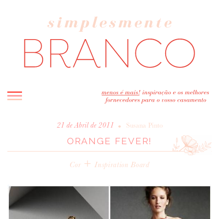
INICIO
•
21 de Abril de 2011
Susana Pinto
ORANGE FEVER!
BLOG
MELHOR INSPIRAÇÃO
+
Cor
Inspiration Board
ENTREVISTAS
REAL WEDDINGS & EDITORIAIS
CASAVA-ME AQUI!
FORNECEDORES RECOMENDADOS