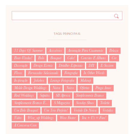
TAGS PRINCIPAIS
31 Days Of Summer
Acessórios
Animação Para Casamento
Beleza
Boas-Vindas!
Bolo
Bouquet
Cake!
Convites E Álbuns
Cor
Decoração
Design Events
Detalhes Especiais
DIY
E-Session
Flores
Fornecedor Selecionado
Fotografia
In Other Words
Inspiração
Jukebox
Lounge Fotografia
Makeup
Molde Design Weddings
Noiva
Noivo
Ofertas
Pinga Amor
Real Weddings
Sapatos
SB Aprova
Simplesmente Branco
Simplesmente Branco É...
S Magazine
Sunday Shoes
Toilette
Um Belo Bouquet
Um Trio Perfeito!
Vestido De Noiva
Vestidus
Video
Wise_up Weddings
Wow Factor
You + Us = Fun!
À Conversa Com