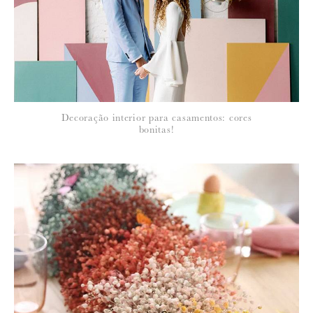
*
NOME
:
*
Decoração interior para casamentos: cores
EMAIL
:
bonitas!
Para saber como tratamos e protegemos os seus dados, leia a nossa
política de privacidade
21 de Abril de 2011
MARGARIDA
ai os sapatos… :-)))