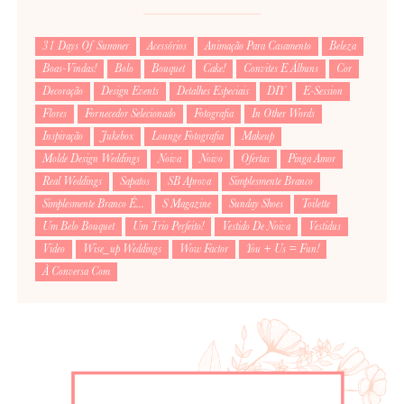
31 Days Of Summer
Acessórios
Animação Para Casamento
Beleza
Boas-Vindas!
Bolo
Bouquet
Cake!
Convites E Álbuns
Cor
Decoração
Design Events
Detalhes Especiais
DIY
E-Session
Flores
Fornecedor Selecionado
Fotografia
In Other Words
Inspiração
Jukebox
Lounge Fotografia
Makeup
Molde Design Weddings
Noiva
Noivo
Ofertas
Pinga Amor
Real Weddings
Sapatos
SB Aprova
Simplesmente Branco
Simplesmente Branco É...
S Magazine
Sunday Shoes
Toilette
Um Belo Bouquet
Um Trio Perfeito!
Vestido De Noiva
Vestidus
Video
Wise_up Weddings
Wow Factor
You + Us = Fun!
À Conversa Com