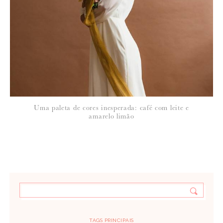
Uma paleta de cores inesperada: café com leite e
amarelo limão
TAGS PRINCIPAIS