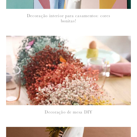
*
Decoração interior para casamentos: cores
EMAIL
:
bonitas!
Para saber como tratamos e protegemos os seus dados, leia a nossa
política de privacidade
Decoração de mesa DIY