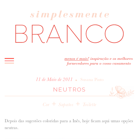
INICIO
•
11 de Maio de 2011
Susana Pinto
NEUTROS
BLOG
MELHOR INSPIRAÇÃO
+
+
Cor
Sapatos
Toilette
ENTREVISTAS
REAL WEDDINGS & EDITORIAIS
Depois das sugestões coloridas para a Inês, hoje ficam aqui umas opções
CASAVA-ME AQUI!
neutras.
FORNECEDORES RECOMENDADOS