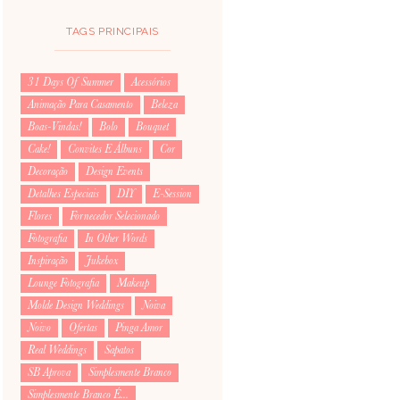
TAGS PRINCIPAIS
31 Days Of Summer
Acessórios
Animação Para Casamento
Beleza
Boas-Vindas!
Bolo
Bouquet
Cake!
Convites E Álbuns
Cor
Decoração
Design Events
Detalhes Especiais
DIY
E-Session
Flores
Fornecedor Selecionado
Fotografia
In Other Words
Inspiração
Jukebox
Lounge Fotografia
Makeup
Molde Design Weddings
Noiva
Noivo
Ofertas
Pinga Amor
Real Weddings
Sapatos
SB Aprova
Simplesmente Branco
Simplesmente Branco É...