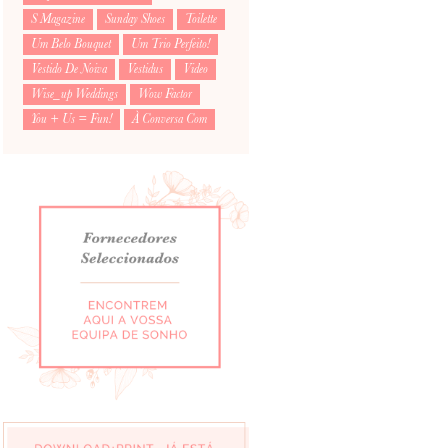
S Magazine
Sunday Shoes
Toilette
Um Belo Bouquet
Um Trio Perfeito!
Vestido De Noiva
Vestidus
Video
Wise_up Weddings
Wow Factor
You + Us = Fun!
À Conversa Com