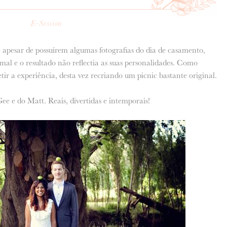
E-Session
apesar de possuírem algumas fotografias do dia de casamento,
al e o resultado não reflectia as suas personalidades. Como
tir a experiência, desta vez recriando um picnic bastante original.
e e do Matt. Reais, divertidas e intemporais!