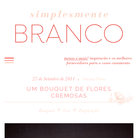
INICIO
•
27 de Setembro de 2011
Susana Pinto
UM BOUQUET DE FLORES
BLOG
CREMOSAS
MELHOR INSPIRAÇÃO
+
ENTREVISTAS
+
Bouquet
Cor
Inspiração
REAL WEDDINGS & EDITORIAIS
CASAVA-ME AQUI!
FORNECEDORES RECOMENDADOS