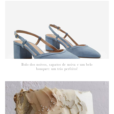
*
NOME
:
*
Bolo dos noivos, sapatos de noiva e um belo
EMAIL
:
bouquet: um trio perfeito!
Para saber como tratamos e protegemos os seus dados, leia a nossa
política de privacidade