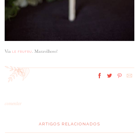
Via
. Maravilhoso!
LE FRUFRU
comentar
ARTIGOS RELACIONADOS
*
MENSAGEM
: