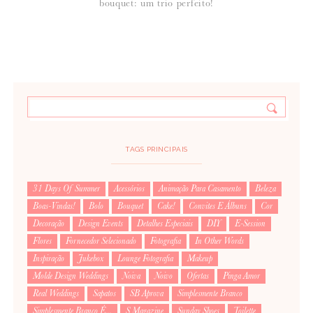
bouquet: um trio perfeito!
TAGS PRINCIPAIS
31 Days Of Summer
Acessórios
Animação Para Casamento
Beleza
Boas-Vindas!
Bolo
Bouquet
Cake!
Convites E Álbuns
Cor
Decoração
Design Events
Detalhes Especiais
DIY
E-Session
Flores
Fornecedor Selecionado
Fotografia
In Other Words
Inspiração
Jukebox
Lounge Fotografia
Makeup
Molde Design Weddings
Noiva
Noivo
Ofertas
Pinga Amor
Real Weddings
Sapatos
SB Aprova
Simplesmente Branco
Simplesmente Branco É...
S Magazine
Sunday Shoes
Toilette