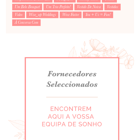
Um Belo Bouquet
Um Trio Perfeito!
Vestido De Noiva
Vestidus
Video
Wise_up Weddings
Wow Factor
You + Us = Fun!
À Conversa Com