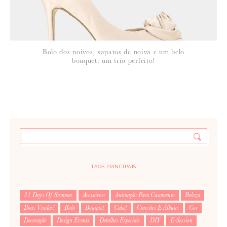
Bolo dos noivos, sapatos de noiva e um belo
bouquet: um trio perfeito!
TAGS PRINCIPAIS
31 Days Of Summer
Acessórios
Animação Para Casamento
Beleza
Boas-Vindas!
Bolo
Bouquet
Cake!
Convites E Álbuns
Cor
Decoração
Design Events
Detalhes Especiais
DIY
E-Session