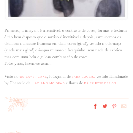
Primeiro, a imagem é irresistível, o contraste de cores, formas e texturas
é tão bem disposto que o sorriso é inevitável e depois, esmiucemos os
detalhes: manicure francesa em duas cores (gira!), vestido modernaço
(ainda mais giro!) e
mimoso e fresquinho, sem nada de exótico
bouquet
mas com uma bela e gulosa combinação de cores.
Fotos giras, fazem-se assim!
Visto no
, fotografia de
vestido Handmade
100 LAYER CAKE
SARA LUCERO
by Chantelle,da
e flores de
JAC AND MOIGRAD
BRIER ROSE DESIGN.
comentar