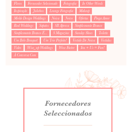
Flores
Fornecedor Selecionado
Fotografia
In Other Words
Inspiração
Jukebox
Lounge Fotografia
Makeup
Molde Design Weddings
Noiva
Noivo
Ofertas
Pinga Amor
Real Weddings
Sapatos
SB Aprova
Simplesmente Branco
Simplesmente Branco É...
S Magazine
Sunday Shoes
Toilette
Um Belo Bouquet
Um Trio Perfeito!
Vestido De Noiva
Vestidus
Video
Wise_up Weddings
Wow Factor
You + Us = Fun!
À Conversa Com