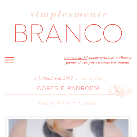
INICIO
•
3 de Outubro de 2012
Susana Pinto
CORES E PADRÕES!
BLOG
MELHOR INSPIRAÇÃO
+
+
Bouquet
Cor
Inspiração
ENTREVISTAS
REAL WEDDINGS & EDITORIAIS
CASAVA-ME AQUI!
FORNECEDORES RECOMENDADOS