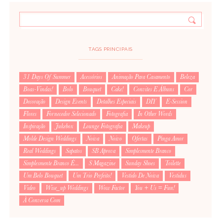
TAGS PRINCIPAIS
31 Days Of Summer
Acessórios
Animação Para Casamento
Beleza
Boas-Vindas!
Bolo
Bouquet
Cake!
Convites E Álbuns
Cor
Decoração
Design Events
Detalhes Especiais
DIY
E-Session
Flores
Fornecedor Selecionado
Fotografia
In Other Words
Inspiração
Jukebox
Lounge Fotografia
Makeup
Molde Design Weddings
Noiva
Noivo
Ofertas
Pinga Amor
Real Weddings
Sapatos
SB Aprova
Simplesmente Branco
Simplesmente Branco É...
S Magazine
Sunday Shoes
Toilette
Um Belo Bouquet
Um Trio Perfeito!
Vestido De Noiva
Vestidus
Video
Wise_up Weddings
Wow Factor
You + Us = Fun!
À Conversa Com