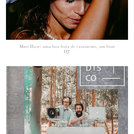
*
NOME
:
*
Must Have: uma boa festa de casamento, um bom
EMAIL
:
DJ!
Para saber como tratamos e protegemos os seus dados, leia a nossa
política de privacidade
19 de Março de 2013
CÊ
Eles vão fazer o meu casamento :D!!