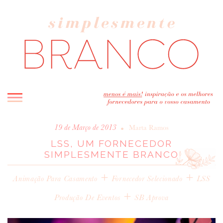
INICIO
•
19 de Março de 2013
Marta Ramos
LSS, UM FORNECEDOR
BLOG
SIMPLESMENTE BRANCO
MELHOR INSPIRAÇÃO
ENTREVISTAS
+
+
Animação Para Casamento
Fornecedor Selecionado
LSS
REAL WEDDINGS & EDITORIAIS
+
Produção De Eventos
SB Aprova
CASAVA-ME AQUI!
FORNECEDORES RECOMENDADOS