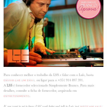
Para conhecer melhor o trabalho da LSS e falar com o Luís, basta
ou ligar para o +351 914 897 391.
ENVIAR-LHE UM EMAIL
A
LSS
é fornecedor seleccionado Simplesmente Branco. Para mais
detalhes, consulte a ficha de fornecedor, arquivada em
.
ENTRETENIMENTO
If you want to get to know LSS’ work better and talk to Luís, just
WRITE HIM AN E-