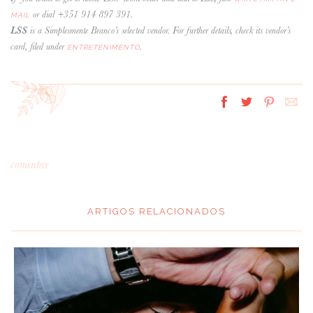
or dial +351 914 897 391.
MAIL
LSS
is a Simplesmente Branco’s selected vendor. For further details, check its vendor’s
card, filed under
.
ENTRETENIMENTO
comentar
ARTIGOS RELACIONADOS
*
MENSAGEM
: