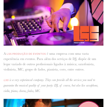
ANUNCIE CONNOSCO
A
é uma empresa com uma vasta
LSS PRODUÇÃO DE EVENTOS
experiência em eventos. Para além dos serviços de DJ, dispõe de um
leque variado de outros profissionais ligados à música; saxofonista,
violinista, MC, grupo de fados, pianista, coro, entre outros.
is a very experienced company. They can provide all the services you need to
LSS
guarantee the musical quality of your party: DJ, of course, but also live saxophone,
violin, piano, chorus, fados, MC.