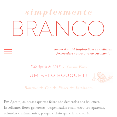
INICIO
•
7 de Agosto de 2013
Susana Pinto
UM BELO BOUQUET!
BLOG
MELHOR INSPIRAÇÃO
+
+
+
Bouquet
Cor
Flores
Inspiração
ENTREVISTAS
REAL WEDDINGS & EDITORIAIS
Em Agosto, as nossas quartas feiras são dedicadas aos bouquets.
CASAVA-ME AQUI!
Escolhemos flores generosas, despenteadas e sem estrutura aparente,
coloridas e estimulantes, porque é disto que é feito o verão.
FORNECEDORES RECOMENDADOS