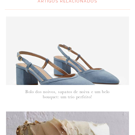
ARTIGOS RELACIONADOS
*
MENSAGEM
:
*
NOME
:
*
Bolo dos noivos, sapatos de noiva e um belo
EMAIL
:
bouquet: um trio perfeito!
Para saber como tratamos e protegemos os seus dados, leia a nossa