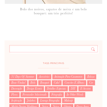
Bolo dos noivos, sapatos de noiva e um belo
bouquet: um trio perfeito!
TAGS PRINCIPAIS
31 Days Of Summer
Acessórios
Animação Para Casamento
Beleza
Boas-Vindas!
Bolo
Bouquet
Cake!
Convites E Álbuns
Cor
Decoração
Design Events
Detalhes Especiais
DIY
E-Session
Flores
Fornecedor Selecionado
Fotografia
In Other Words
Inspiração
Jukebox
Lounge Fotografia
Makeup
Molde Design Weddings
Noiva
Noivo
Ofertas
Pinga Amor