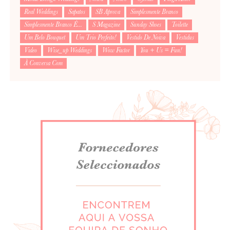
Real Weddings
Sapatos
SB Aprova
Simplesmente Branco
Simplesmente Branco É...
S Magazine
Sunday Shoes
Toilette
Um Belo Bouquet
Um Trio Perfeito!
Vestido De Noiva
Vestidus
Video
Wise_up Weddings
Wow Factor
You + Us = Fun!
À Conversa Com