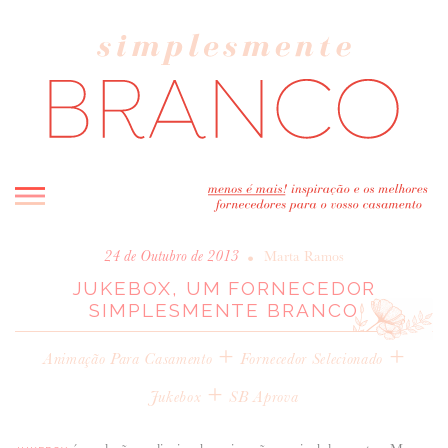
INICIO
•
24 de Outubro de 2013
Marta Ramos
JUKEBOX, UM FORNECEDOR
BLOG
SIMPLESMENTE BRANCO
MELHOR INSPIRAÇÃO
ENTREVISTAS
+
+
Animação Para Casamento
Fornecedor Selecionado
REAL WEDDINGS & EDITORIAIS
+
Jukebox
SB Aprova
CASAVA-ME AQUI!
FORNECEDORES RECOMENDADOS