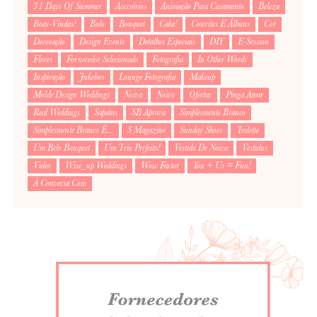
31 Days Of Summer
Acessórios
Animação Para Casamento
Beleza
Boas-Vindas!
Bolo
Bouquet
Cake!
Convites E Álbuns
Cor
Decoração
Design Events
Detalhes Especiais
DIY
E-Session
Flores
Fornecedor Selecionado
Fotografia
In Other Words
Inspiração
Jukebox
Lounge Fotografia
Makeup
Molde Design Weddings
Noiva
Noivo
Ofertas
Pinga Amor
Real Weddings
Sapatos
SB Aprova
Simplesmente Branco
Simplesmente Branco É...
S Magazine
Sunday Shoes
Toilette
Um Belo Bouquet
Um Trio Perfeito!
Vestido De Noiva
Vestidus
Video
Wise_up Weddings
Wow Factor
You + Us = Fun!
À Conversa Com