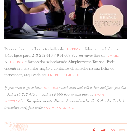
Para conhecer melhor o trabalho da
e falar com a Inês e o
JUKEBOX
João, ligue para 218 212 419 / 914 608 877 ou envie-lhes um
EMAIL.
A
é fornecedor seleccionado
Simplesmente Branco
.
Pode
JUKEBOX
encontrar mais informação e contactos detalhados na sua ficha de
fornecedor, arquivada em
ENTRETENIMENTO.
If you want to get to know
‘s
work better and talk to Inês and João
, just dial
JUKEBOX
+351 218 212 419 /
+351
914 608 877 or send them an
EMAIL.
Simplesmente Branco
is a
’s selected vendor. For further details, check
JUKEBOX
its vendor’s card, filed under
ENTRETENIMENTO.