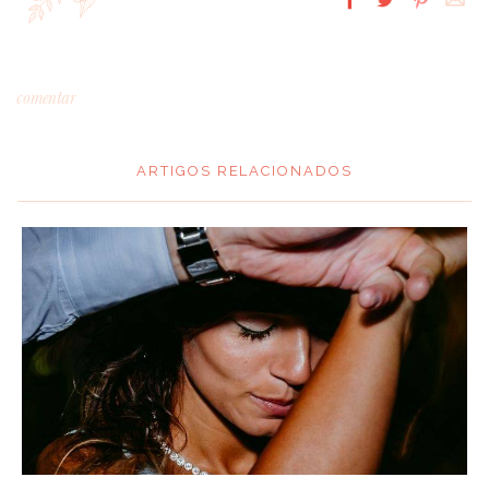
comentar
ARTIGOS RELACIONADOS
*
MENSAGEM
:
*
NOME
: