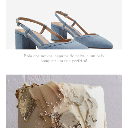
*
NOME
:
*
Bolo dos noivos, sapatos de noiva e um belo
EMAIL
:
bouquet: um trio perfeito!
Para saber como tratamos e protegemos os seus dados, leia a nossa
política de privacidade