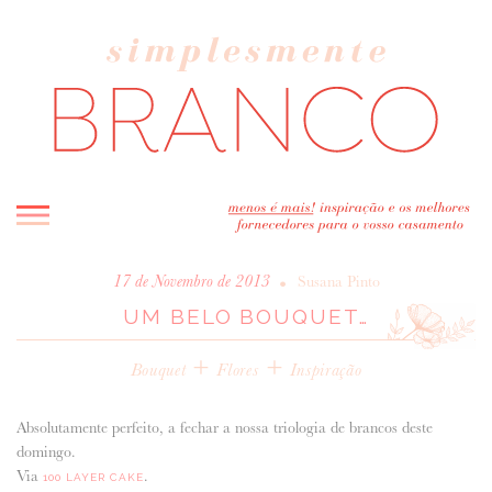
INICIO
•
17 de Novembro de 2013
Susana Pinto
UM BELO BOUQUET…
BLOG
MELHOR INSPIRAÇÃO
+
+
Bouquet
Flores
Inspiração
ENTREVISTAS
REAL WEDDINGS & EDITORIAIS
Absolutamente perfeito, a fechar a nossa triologia de brancos deste
CASAVA-ME AQUI!
domingo.
Via
.
100 LAYER CAKE
FORNECEDORES RECOMENDADOS