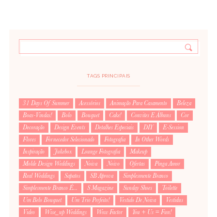
TAGS PRINCIPAIS
31 Days Of Summer
Acessórios
Animação Para Casamento
Beleza
Boas-Vindas!
Bolo
Bouquet
Cake!
Convites E Álbuns
Cor
Decoração
Design Events
Detalhes Especiais
DIY
E-Session
Flores
Fornecedor Selecionado
Fotografia
In Other Words
Inspiração
Jukebox
Lounge Fotografia
Makeup
Molde Design Weddings
Noiva
Noivo
Ofertas
Pinga Amor
Real Weddings
Sapatos
SB Aprova
Simplesmente Branco
Simplesmente Branco É...
S Magazine
Sunday Shoes
Toilette
Um Belo Bouquet
Um Trio Perfeito!
Vestido De Noiva
Vestidus
Video
Wise_up Weddings
Wow Factor
You + Us = Fun!