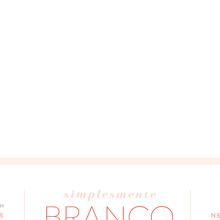
as
S
N