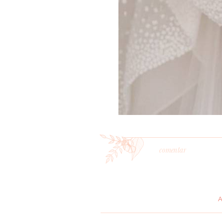
comentar
*
MENSAGEM
: