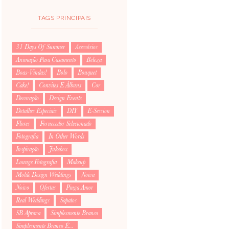
TAGS PRINCIPAIS
31 Days Of Summer
Acessórios
Animação Para Casamento
Beleza
Boas-Vindas!
Bolo
Bouquet
Cake!
Convites E Álbuns
Cor
Decoração
Design Events
Detalhes Especiais
DIY
E-Session
Flores
Fornecedor Selecionado
Fotografia
In Other Words
Inspiração
Jukebox
Lounge Fotografia
Makeup
Molde Design Weddings
Noiva
Noivo
Ofertas
Pinga Amor
Real Weddings
Sapatos
SB Aprova
Simplesmente Branco
Simplesmente Branco É...