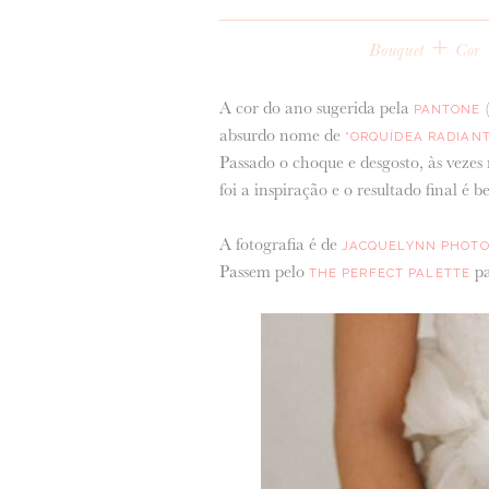
+
Bouquet
Cor
A cor do ano sugerida pela
(
PANTONE
absurdo nome de
“ORQUÍDEA RADIANT
Passado o choque e desgosto, às vezes 
foi a inspiração e o resultado final é 
A fotografia é de
JACQUELYNN PHOT
Passem pelo
pa
THE PERFECT PALETTE