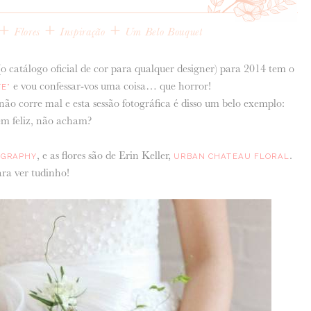
+
+
+
Flores
Inspiração
Um Belo Bouquet
o catálogo oficial de cor para qualquer designer) para 2014 tem o
e vou confessar-vos uma coisa… que horror!
E”
não corre mal e esta sessão fotográfica é disso um belo exemplo:
bem feliz, não acham?
, e as flores são de Erin Keller,
.
OGRAPHY
URBAN CHATEAU FLORAL
ra ver tudinho!