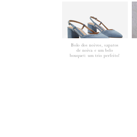
Bolo dos noivos, sapatos
de noiva e um belo
*
NOME
:
bouquet: um trio perfeito!
*
EMAIL
:
Para saber como tratamos e protegemos os 