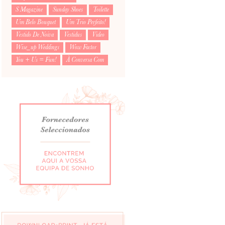
S Magazine
Sunday Shoes
Toilette
Um Belo Bouquet
Um Trio Perfeito!
Vestido De Noiva
Vestidus
Video
Wise_up Weddings
Wow Factor
You + Us = Fun!
À Conversa Com