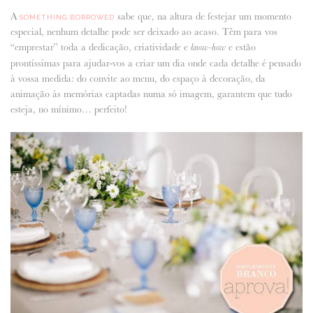
A
sabe que, na altura de festejar um momento
SOMETHING BORROWED
ANUNCIE CONNOSCO
especial, nenhum detalhe pode ser deixado ao acaso. Têm para vos
“emprestar” toda a dedicação, criatividade e
e estão
know-how
prontíssimas para ajudar-vos a criar um dia onde cada detalhe é pensado
à vossa medida: do convite ao menu, do espaço à decoração, da
animação às memórias captadas numa só imagem, garantem que tudo
esteja, no mí­nimo… perfeito!