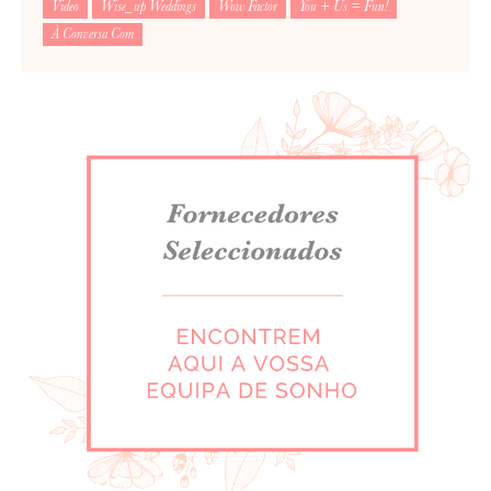
Video
Wise_up Weddings
Wow Factor
You + Us = Fun!
À Conversa Com