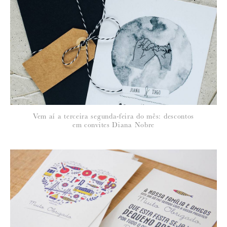
*
NOME
:
*
Vem aí a terceira segunda-feira do mês: descontos
EMAIL
:
em convites Diana Nobre
Para saber como tratamos e protegemos os seus dados, leia a nossa
política de privacidade