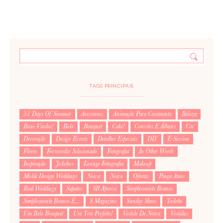
TAGS PRINCIPAIS
31 Days Of Summer
Acessórios
Animação Para Casamento
Beleza
Boas-Vindas!
Bolo
Bouquet
Cake!
Convites E Álbuns
Cor
Decoração
Design Events
Detalhes Especiais
DIY
E-Session
Flores
Fornecedor Selecionado
Fotografia
In Other Words
Inspiração
Jukebox
Lounge Fotografia
Makeup
Molde Design Weddings
Noiva
Noivo
Ofertas
Pinga Amor
Real Weddings
Sapatos
SB Aprova
Simplesmente Branco
Simplesmente Branco É...
S Magazine
Sunday Shoes
Toilette
Um Belo Bouquet
Um Trio Perfeito!
Vestido De Noiva
Vestidus