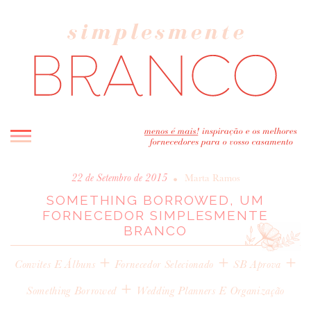
INICIO
•
22 de Setembro de 2015
Marta Ramos
SOMETHING BORROWED, UM
BLOG
FORNECEDOR SIMPLESMENTE
MELHOR INSPIRAÇÃO
BRANCO
ENTREVISTAS
+
+
+
REAL WEDDINGS & EDITORIAIS
Convites E Álbuns
Fornecedor Selecionado
SB Aprova
CASAVA-ME AQUI!
+
Something Borrowed
Wedding Planners E Organização
FORNECEDORES RECOMENDADOS