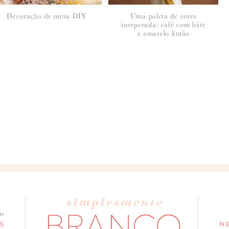
Decoração de mesa DIY
Uma paleta de cores
inesperada: café com leite
e amarelo limão
seus dados, leia a nossa
política de privacidade
as
S
N