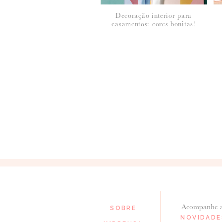
Decoração interior para
casamentos: cores bonitas!
*
NOME
:
*
EMAIL
:
Para saber como tratamos e protegemos os 
Acompanhe 
SOBRE
NOVIDADE