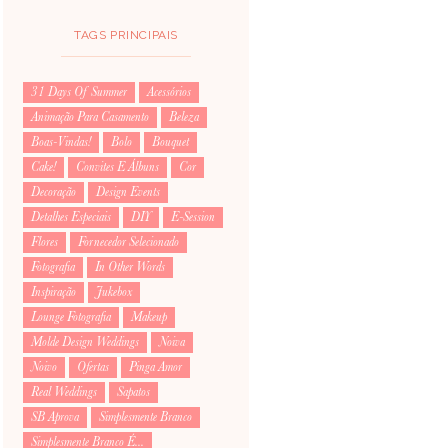
TAGS PRINCIPAIS
31 Days Of Summer
Acessórios
Animação Para Casamento
Beleza
Boas-Vindas!
Bolo
Bouquet
Cake!
Convites E Álbuns
Cor
Decoração
Design Events
Detalhes Especiais
DIY
E-Session
Flores
Fornecedor Selecionado
Fotografia
In Other Words
Inspiração
Jukebox
Lounge Fotografia
Makeup
Molde Design Weddings
Noiva
Noivo
Ofertas
Pinga Amor
Real Weddings
Sapatos
SB Aprova
Simplesmente Branco
Simplesmente Branco É...