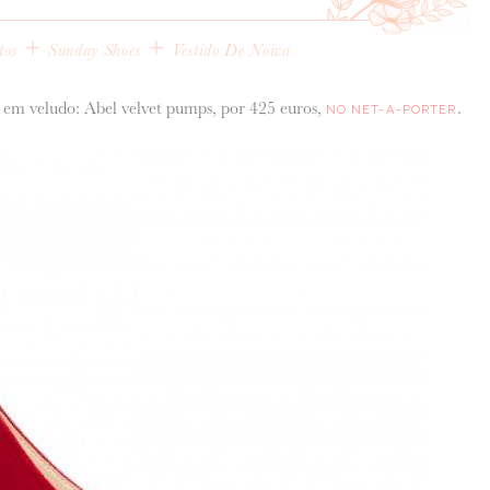
+
+
tos
Sunday Shoes
Vestido De Noiva
m veludo: Abel velvet pumps, por 425 euros,
.
NO NET-A-PORTER