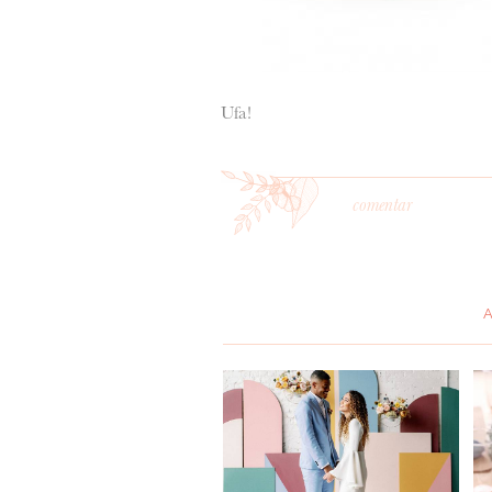
Ufa!
comentar
*
MENSAGEM
: