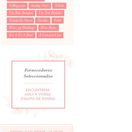
S Magazine
Sunday Shoes
Toilette
Um Belo Bouquet
Um Trio Perfeito!
Vestido De Noiva
Vestidus
Video
Wise_up Weddings
Wow Factor
You + Us = Fun!
À Conversa Com