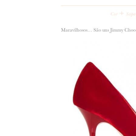
+
Cor
Sapa
Maravilhosos… São uns Jimmy Choo e