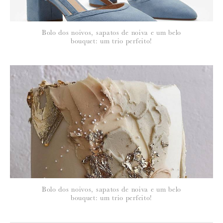
*
Bolo dos noivos, sapatos de noiva e um belo
EMAIL
:
bouquet: um trio perfeito!
Para saber como tratamos e protegemos os seus dados, leia a nossa
política de privacidade
Bolo dos noivos, sapatos de noiva e um belo
bouquet: um trio perfeito!