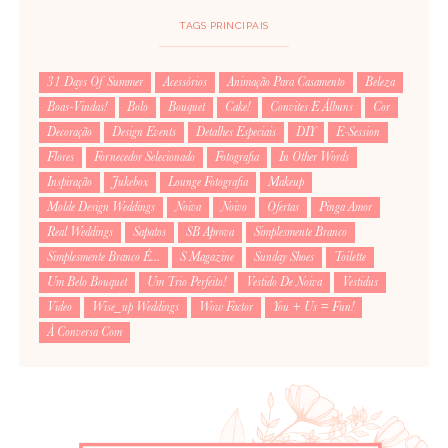
TAGS PRINCIPAIS
31 Days Of Summer
Acessórios
Animação Para Casamento
Beleza
Boas-Vindas!
Bolo
Bouquet
Cake!
Convites E Álbuns
Cor
Decoração
Design Events
Detalhes Especiais
DIY
E-Session
Flores
Fornecedor Selecionado
Fotografia
In Other Words
Inspiração
Jukebox
Lounge Fotografia
Makeup
Molde Design Weddings
Noiva
Noivo
Ofertas
Pinga Amor
Real Weddings
Sapatos
SB Aprova
Simplesmente Branco
Simplesmente Branco É...
S Magazine
Sunday Shoes
Toilette
Um Belo Bouquet
Um Trio Perfeito!
Vestido De Noiva
Vestidus
Video
Wise_up Weddings
Wow Factor
You + Us = Fun!
À Conversa Com