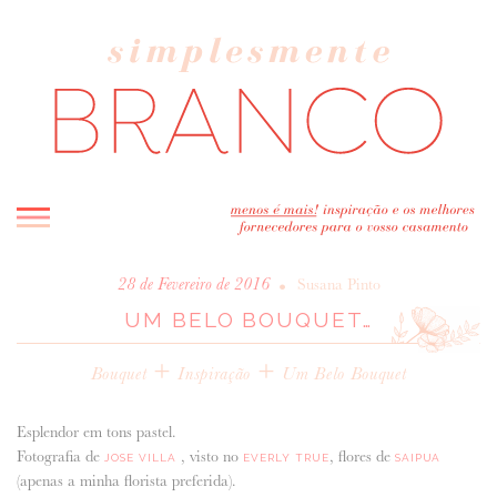
INICIO
•
28 de Fevereiro de 2016
Susana Pinto
UM BELO BOUQUET…
BLOG
MELHOR INSPIRAÇÃO
+
+
Bouquet
Inspiração
Um Belo Bouquet
ENTREVISTAS
REAL WEDDINGS & EDITORIAIS
Esplendor em tons pastel.
CASAVA-ME AQUI!
Fotografia de
, visto no
, flores de
JOSE VILLA
EVERLY TRUE
SAIPUA
(apenas a minha florista preferida).
FORNECEDORES RECOMENDADOS