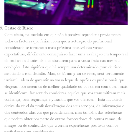
Gestão de Risco:
Com efeito, na medida em que não é possível reproduzir previamente
todos os factores que fariam com que a actuação do profissional
considerado se tornasse o mais próxima possível das vossas
expectativas, dificilmente conseguirão fazer uma avaliação em tempo-real
do profissional antes de o contratarem para a vossa festa nas mesmas
condições. Isto significa que há sempre um determinado grau de risco
associado a esta decisão. Mas, se há um grau de risco, será certamente
variável: além de garantir no vosso leque de opções os profissionais que
elegeram por serem os de melhor qualidade ou por serem com quem mais
se identificam, faz sentido considerar aqueles que vos transmitiram mais
confiança, pela segurança e garantia que vos oferecem. Esta faculdade
deriva do nível da profissionalização dos seus serviços, da informação e
dos conteúdos alusivos que providenciam, mas também das referências
que podem obter por parte de outros fornecedores de outros ramos, de
amigos ou de conhecidos que viveram experiências positivas com os
profissionais em consideração.