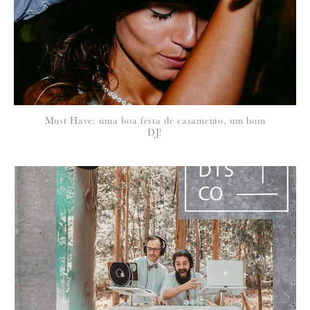
*
NOME
:
*
Must Have: uma boa festa de casamento, um bom
EMAIL
:
DJ!
Para saber como tratamos e protegemos os seus dados, leia a nossa
política de privacidade