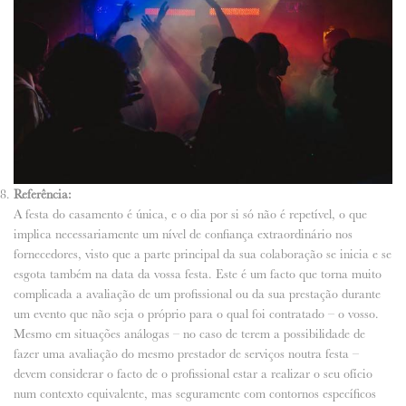
Referência:
A festa do casamento é única, e o dia por si só não é repetível, o que
implica necessariamente um nível de confiança extraordinário nos
fornecedores, visto que a parte principal da sua colaboração se inicia e se
esgota também na data da vossa festa. Este é um facto que torna muito
complicada a avaliação de um profissional ou da sua prestação durante
um evento que não seja o próprio para o qual foi contratado – o vosso.
Mesmo em situações análogas – no caso de terem a possibilidade de
fazer uma avaliação do mesmo prestador de serviços noutra festa –
devem considerar o facto de o profissional estar a realizar o seu ofício
num contexto equivalente, mas seguramente com contornos específicos