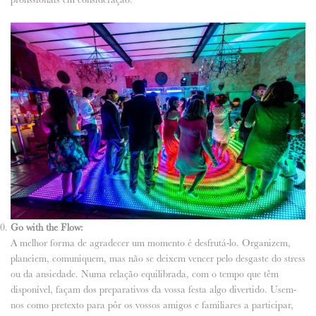
Go with the Flow:
A melhor forma de agradecer um momento é desfrutá-lo. Organizem,
planeiem, comuniquem, mas não se deixem vencer pelo desgaste do stress
ou da ansiedade. Numa relação equilibrada, com o tempo que têm
disponível, façam dos preparativos da vossa festa algo divertido. Usem-
nos como pretexto para pôr os vossos amigos e familiares a participar,