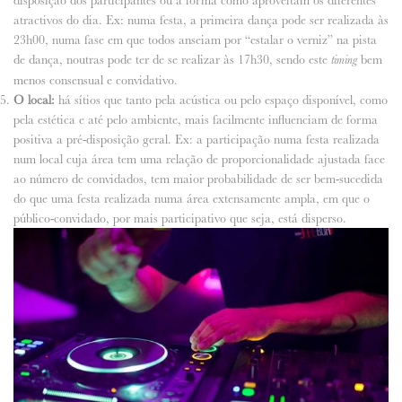
disposição dos participantes ou a forma como aproveitam os diferentes
atractivos do dia. Ex: numa festa, a primeira dança pode ser realizada às
23h00, numa fase em que todos anseiam por “estalar o verniz” na pista
de dança, noutras pode ter de se realizar às 17h30, sendo este
bem
timing
menos consensual e convidativo.
O local:
há sítios que tanto pela acústica ou pelo espaço disponível, como
pela estética e até pelo ambiente, mais facilmente influenciam de forma
positiva a pré-disposição geral. Ex: a participação numa festa realizada
num local cuja área tem uma relação de proporcionalidade ajustada face
ao número de convidados, tem maior probabilidade de ser bem-sucedida
do que uma festa realizada numa área extensamente ampla, em que o
público-convidado, por mais participativo que seja, está disperso.