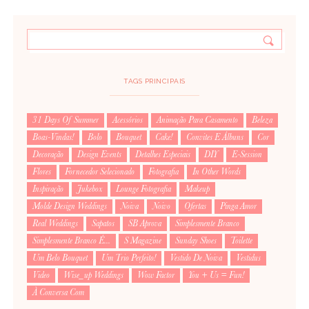
TAGS PRINCIPAIS
31 Days Of Summer
Acessórios
Animação Para Casamento
Beleza
Boas-Vindas!
Bolo
Bouquet
Cake!
Convites E Álbuns
Cor
Decoração
Design Events
Detalhes Especiais
DIY
E-Session
Flores
Fornecedor Selecionado
Fotografia
In Other Words
Inspiração
Jukebox
Lounge Fotografia
Makeup
Molde Design Weddings
Noiva
Noivo
Ofertas
Pinga Amor
Real Weddings
Sapatos
SB Aprova
Simplesmente Branco
Simplesmente Branco É...
S Magazine
Sunday Shoes
Toilette
Um Belo Bouquet
Um Trio Perfeito!
Vestido De Noiva
Vestidus
Video
Wise_up Weddings
Wow Factor
You + Us = Fun!
À Conversa Com