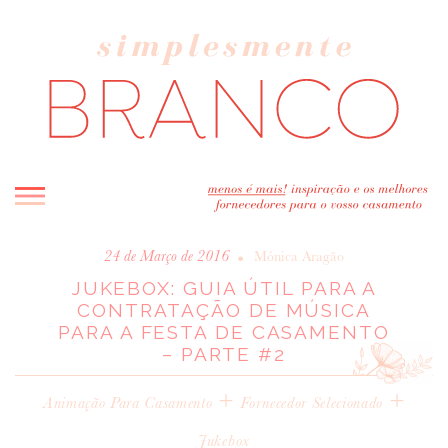
INICIO
•
24 de Março de 2016
Mónica Aragão
JUKEBOX: GUIA ÚTIL PARA A
BLOG
CONTRATAÇÃO DE MÚSICA
MELHOR INSPIRAÇÃO
PARA A FESTA DE CASAMENTO
ENTREVISTAS
– PARTE #2
REAL WEDDINGS & EDITORIAIS
+
+
Animação Para Casamento
Fornecedor Selecionado
CASAVA-ME AQUI!
Jukebox
FORNECEDORES RECOMENDADOS