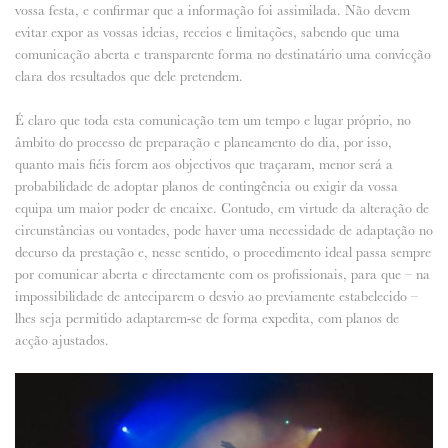
vossa festa, e confirmar que a informação foi assimilada. Não devem
evitar expor as vossas ideias, receios e limitações, sabendo que uma
comunicação aberta e transparente forma no destinatário uma convicção
clara dos resultados que dele pretendem.
É claro que toda esta comunicação tem um tempo e lugar próprio, no
âmbito do processo de preparação e planeamento do dia, por isso,
quanto mais fiéis forem aos objectivos que traçaram, menor será a
probabilidade de adoptar planos de contingência ou exigir da vossa
equipa um maior poder de encaixe. Contudo, em virtude da alteração de
circunstâncias ou vontades, pode haver uma necessidade de adaptação no
decurso da prestação e, nesse sentido, o procedimento ideal passa sempre
por comunicar aberta e directamente com os profissionais, para que – na
impossibilidade de anteciparem o desvio ao previamente estabelecido –
lhes seja permitido adaptarem-se de forma expedita, com planos de
acção ajustados.