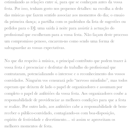
estimulando as relações entre si, para que se conheçam antes da vossa
festa. Por isso, tenham gosto nos pequenos detalhes: na escolha a dedo
das músicas que fazem sentido associar aos momentos do dia; o ensaio
da primeira dança; a partilha com os padrinhos da lista de sugestões ou
pedidos para o DJ; uma saída à noite para assistir à actuação do
profissional que escolheram para a vossa festa. Não façam deste processo
um compromisso penoso, encarem-no como sendo uma forma de
salvaguardar as vossas expectativas.
No que diz respeito à música, o principal contributo que podem trazer à
vossa festa é presenciar e desfrutar do trabalho do profissional que
contrataram, potencializando o interesse e o reconhecimento dos vossos
convidados. Ninguém vos censurará pelo “nervoso miudinho”, mas todos
esperam que deixem de lado o papel de organizadores e assumam por
completo o papel de anfitriões da vossa festa. Aos organizadores coube a
responsabilidade de providenciar as melhores condições para que a festa
se realize. Por outro lado, aos anfitriões cabe a responsabilidade de bem-
receber o público-convidado, contagiando-os com boa-disposição,
espírito de festividade e divertimento… só assim se aproveitam os
melhores momentos de festa.