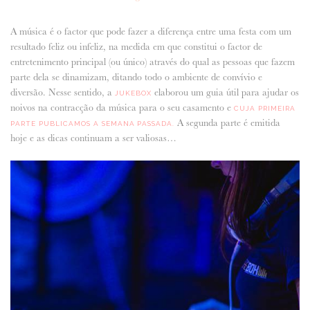
ANUNCIE CONNOSCO
A música é o factor que pode fazer a diferença entre uma festa com um
resultado feliz ou infeliz, na medida em que constitui o factor de
entretenimento principal (ou único) através do qual as pessoas que fazem
parte dela se dinamizam, ditando todo o ambiente de convívio e
diversão. Nesse sentido, a
elaborou um guia útil para ajudar os
JUKEBOX
noivos na contracção da música para o seu casamento e
CUJA PRIMEIRA
A segunda parte é emitida
PARTE PUBLICAMOS A SEMANA PASSADA.
hoje e as dicas continuam a ser valiosas…