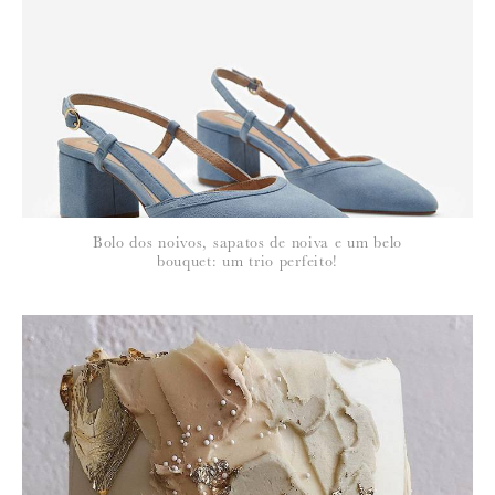
*
NOME
:
*
Bolo dos noivos, sapatos de noiva e um belo
EMAIL
:
bouquet: um trio perfeito!
Para saber como tratamos e protegemos os seus dados, leia a nossa
política de privacidade