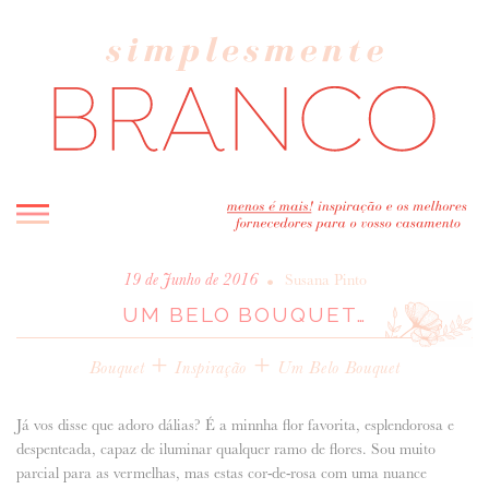
INICIO
•
19 de Junho de 2016
Susana Pinto
UM BELO BOUQUET…
BLOG
MELHOR INSPIRAÇÃO
+
+
Bouquet
Inspiração
Um Belo Bouquet
ENTREVISTAS
REAL WEDDINGS & EDITORIAIS
Já vos disse que adoro dálias? É a minnha flor favorita, esplendorosa e
CASAVA-ME AQUI!
despenteada, capaz de iluminar qualquer ramo de flores. Sou muito
parcial para as vermelhas, mas estas cor-de-rosa com uma nuance
FORNECEDORES RECOMENDADOS