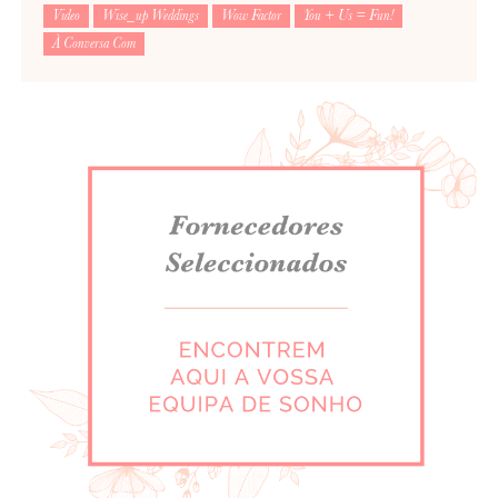
Video
Wise_up Weddings
Wow Factor
You + Us = Fun!
À Conversa Com