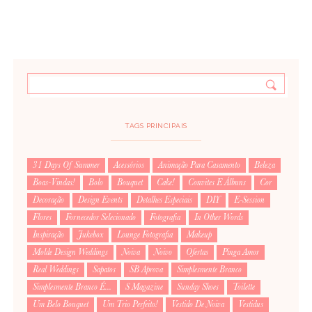
TAGS PRINCIPAIS
31 Days Of Summer
Acessórios
Animação Para Casamento
Beleza
Boas-Vindas!
Bolo
Bouquet
Cake!
Convites E Álbuns
Cor
Decoração
Design Events
Detalhes Especiais
DIY
E-Session
Flores
Fornecedor Selecionado
Fotografia
In Other Words
Inspiração
Jukebox
Lounge Fotografia
Makeup
Molde Design Weddings
Noiva
Noivo
Ofertas
Pinga Amor
Real Weddings
Sapatos
SB Aprova
Simplesmente Branco
Simplesmente Branco É...
S Magazine
Sunday Shoes
Toilette
Um Belo Bouquet
Um Trio Perfeito!
Vestido De Noiva
Vestidus