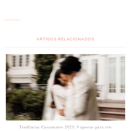
comentar
ARTIGOS RELACIONADOS
*
MENSAGEM
:
*
NOME
:
*
Tendências Casamentos 2023: 9 apostas para este
EMAIL
: