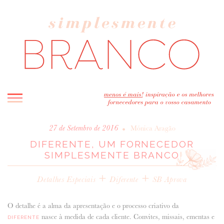
INICIO
•
27 de Setembro de 2016
Mónica Aragão
DIFERENTE, UM FORNECEDOR
BLOG
SIMPLESMENTE BRANCO
MELHOR INSPIRAÇÃO
ENTREVISTAS
+
+
Detalhes Especiais
Diferente
SB Aprova
REAL WEDDINGS & EDITORIAIS
CASAVA-ME AQUI!
O detalhe é a alma da apresentação e o processo criativo da
nasce à medida de cada cliente. Convites, missais, ementas e
DIFERENTE
FORNECEDORES RECOMENDADOS