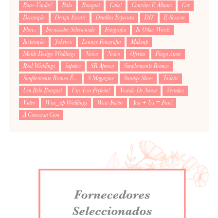
Boas-Vindas!
Bolo
Bouquet
Cake!
Convites E Álbuns
Cor
Decoração
Design Events
Detalhes Especiais
DIY
E-Session
Flores
Fornecedor Selecionado
Fotografia
In Other Words
Inspiração
Jukebox
Lounge Fotografia
Makeup
Molde Design Weddings
Noiva
Noivo
Ofertas
Pinga Amor
Real Weddings
Sapatos
SB Aprova
Simplesmente Branco
Simplesmente Branco É...
S Magazine
Sunday Shoes
Toilette
Um Belo Bouquet
Um Trio Perfeito!
Vestido De Noiva
Vestidus
Video
Wise_up Weddings
Wow Factor
You + Us = Fun!
À Conversa Com