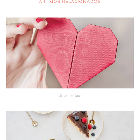
ARTIGOS RELACIONADOS
*
MENSAGEM
:
*
NOME
:
*
Boas festas!
EMAIL
:
Para saber como tratamos e protegemos os seus dados, leia a nossa