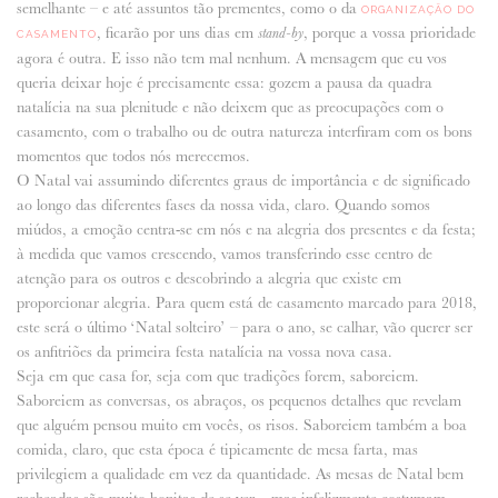
semelhante – e até assuntos tão prementes, como o da
ORGANIZAÇÃO DO
, ficarão por uns dias em
, porque a vossa prioridade
stand-by
CASAMENTO
ANUNCIE CONNOSCO
agora é outra. E isso não tem mal nenhum. A mensagem que eu vos
queria deixar hoje é precisamente essa: gozem a pausa da quadra
natalícia na sua plenitude e não deixem que as preocupações com o
casamento, com o trabalho ou de outra natureza interfiram com os bons
momentos que todos nós merecemos.
O Natal vai assumindo diferentes graus de importância e de significado
ao longo das diferentes fases da nossa vida, claro. Quando somos
miúdos, a emoção centra-se em nós e na alegria dos presentes e da festa;
à medida que vamos crescendo, vamos transferindo esse centro de
atenção para os outros e descobrindo a alegria que existe em
proporcionar alegria. Para quem está de casamento marcado para 2018,
este será o último ‘Natal solteiro’ – para o ano, se calhar, vão querer ser
os anfitriões da primeira festa natalícia na vossa nova casa.
Seja em que casa for, seja com que tradições forem, saboreiem.
Saboreiem as conversas, os abraços, os pequenos detalhes que revelam
que alguém pensou muito em vocês, os risos. Saboreiem também a boa
comida, claro, que esta época é tipicamente de mesa farta, mas
privilegiem a qualidade em vez da quantidade. As mesas de Natal bem
recheadas são muito bonitas de se ver – mas infelizmente costumam