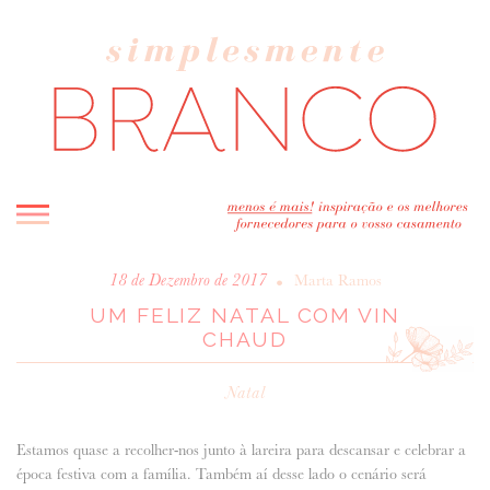
INICIO
•
18 de Dezembro de 2017
Marta Ramos
UM FELIZ NATAL COM VIN
BLOG
CHAUD
MELHOR INSPIRAÇÃO
ENTREVISTAS
Natal
REAL WEDDINGS & EDITORIAIS
CASAVA-ME AQUI!
Estamos quase a recolher-nos junto à lareira para descansar e celebrar a
época festiva com a família. Também aí desse lado o cenário será
FORNECEDORES RECOMENDADOS