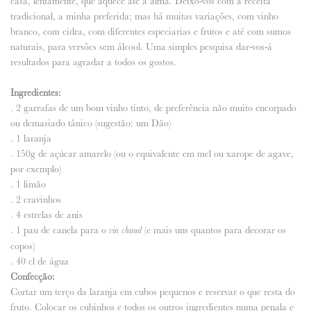
casa, lentamente, que aquece até a alma. Deixo-vos com a receita
tradicional, a minha preferida; mas há muitas variações, com vinho
branco, com cidra, com diferentes especiarias e frutos e até com sumos
naturais, para versões sem álcool. Uma simples pesquisa dar-vos-á
resultados para agradar a todos os gostos.
Ingredientes:
. 2 garrafas de um bom vinho tinto, de preferência não muito encorpado
ou demasiado tânico (sugestão: um Dão)
. 1 laranja
. 150g de açúcar amarelo (ou o equivalente em mel ou xarope de agave,
por exemplo)
. 1 limão
. 2 cravinhos
. 4 estrelas de anis
. 1 pau de canela para o
(e mais uns quantos para decorar os
vin chaud
copos)
. 40 cl de água
Confecção:
Cortar um terço da laranja em cubos pequenos e reservar o que resta do
fruto. Colocar os cubinhos e todos os outros ingredientes numa penala e