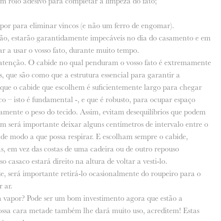
um rolo adesivo para completar a limpeza do fato;
or para eliminar vincos (e não um ferro de engomar).
ção, estarão garantidamente impecáveis no dia do casamento e em
ar a usar o vosso fato, durante muito tempo.
 atenção. O cabide no qual penduram o vosso fato é extremamente
, que são como que a estrutura essencial para garantir a
que o cabide que escolhem é suficientemente largo para chegar
 – isto é fundamental -, e que é robusto, para ocupar espaço
tamente o peso do tecido. Assim, evitam desequilíbrios que podem
m será importante deixar alguns centímetros de intervalo entre o
, de modo a que possa respirar. E escolham sempre o cabide,
, em vez das costas de uma cadeira ou de outro repouso
o casaco estará direito na altura de voltar a vesti-lo.
, será importante retirá-lo ocasionalmente do roupeiro para o
 ar.
vapor? Pode ser um bom investimento agora que estão a
ossa cara metade também lhe dará muito uso, acreditem! Estas