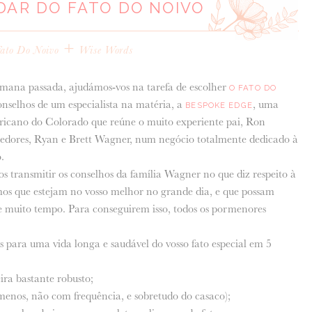
DAR DO FATO DO NOIVO
+
ato Do Noivo
Wise Words
mana passada, ajudámos-vos na tarefa de escolher
O FATO DO
onselhos de um especialista na matéria, a
, uma
BESPOKE EDGE
ricano do Colorado que reúne o muito experiente pai, Ron
ndedores, Ryan e Brett Wagner, num negócio totalmente dedicado à
.
 transmitir os conselhos da família Wagner no que diz respeito à
os que estejam no vosso melhor no grande dia, e que possam
e muito tempo. Para conseguirem isso, todos os pormenores
s para uma vida longa e saudável do vosso fato especial em 5
ira bastante robusto;
 menos, não com frequência, e sobretudo do casaco);