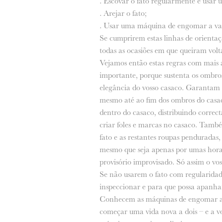
. Escovar o fato regularmente e usar 
. Arejar o fato;
. Usar uma máquina de engomar a vap
Se cumprirem estas linhas de orienta
todas as ocasiões em que queiram volt
Vejamos então estas regras com mais
importante, porque sustenta os ombros
elegância do vosso casaco. Garantam 
mesmo até ao fim dos ombros do casaco
dentro do casaco, distribuindo correc
criar foles e marcas no casaco. També
fato e as restantes roupas penduradas
mesmo que seja apenas por umas horas
provisório improvisado. Só assim o voss
Se não usarem o fato com regularidade
inspeccionar e para que possa apanhar
Conhecem as máquinas de engomar a 
começar uma vida nova a dois – e a v