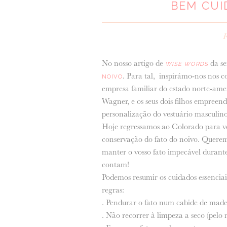
BEM CUI
F
No nosso artigo de
da se
WISE WORDS
. Para tal, inspirámo-nos nos c
NOIVO
empresa familiar do estado norte-ame
Wagner, e os seus dois filhos empree
personalização do vestuário masculino
Hoje regressamos ao Colorado para vos
conservação do fato do noivo. Querem
manter o vosso fato impecável durant
contam!
Podemos resumir os cuidados essenciai
regras:
. Pendurar o fato num cabide de made
. Não recorrer à limpeza a seco (pelo