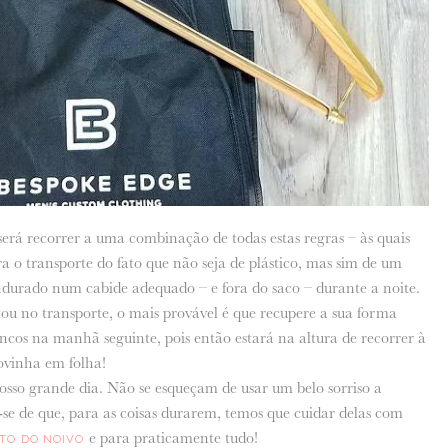
erá recorrer a uma combinação de todas estas regras – às quais
 o transporte do fato que não seja de plástico, mas sim de um
ndurado num cabide adequado – e fora do saco – durante a noite.
u no transporte, o mais provável é que recupere a sua forma
incos na manhã seguinte, pois então estará na altura de recorrer à
vinha em folha!
osso grande dia. Não se esqueçam de usar um belo sorriso a
se de que, para as coisas durarem, temos que cuidar delas com
e para praticamente tudo!
ATO DO NOIVO