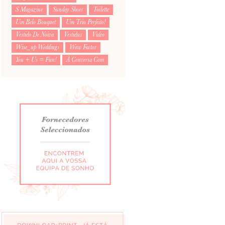
S Magazine
Sunday Shoes
Toilette
Um Belo Bouquet
Um Trio Perfeito!
Vestido De Noiva
Vestidus
Video
Wise_up Weddings
Wow Factor
You + Us = Fun!
À Conversa Com