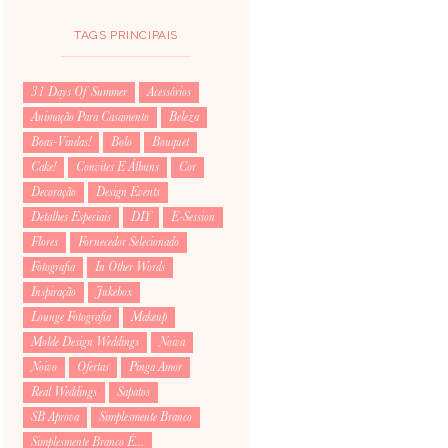
TAGS PRINCIPAIS
31 Days Of Summer
Acessórios
Animação Para Casamento
Beleza
Boas-Vindas!
Bolo
Bouquet
Cake!
Convites E Álbuns
Cor
Decoração
Design Events
Detalhes Especiais
DIY
E-Session
Flores
Fornecedor Selecionado
Fotografia
In Other Words
Inspiração
Jukebox
Lounge Fotografia
Makeup
Molde Design Weddings
Noiva
Noivo
Ofertas
Pinga Amor
Real Weddings
Sapatos
SB Aprova
Simplesmente Branco
Simplesmente Branco É...