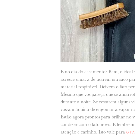
E no dia do casamento? Bem, o ideal s
acresce uma: a de usarem um saco para
material respirável. Deixem o fato pe
Mesmo que vos pareça que se amarroto
durante a noite. Se restarem alguns v
vossa máquina de engomar a vapor no
Estão agora prontos para brilhar no v
condizer com o fato novo. E lembrem-
atenção e carinho. Isto vale para
O F