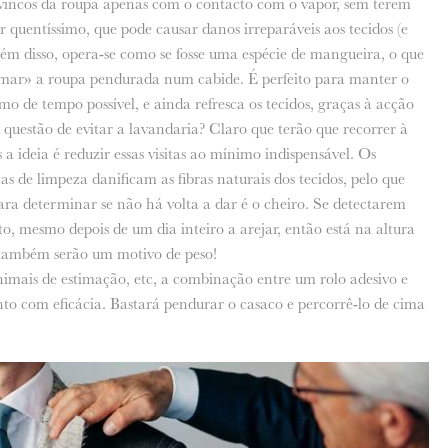
vincos da roupa apenas com o contacto com o vapor, sem terem
 quentíssimo, que pode causar danos irreparáveis aos tecidos (e
além disso, opera-se como se fosse uma espécie de mangueira, o que
omar» a roupa pendurada num cabide. É perfeito para manter o
o de tempo possível, e ainda refresca os tecidos, graças à acção
 questão de evitar a lavandaria? Claro que terão que recorrer à
 ideia é reduzir essas visitas ao mínimo indispensável. Os
as de limpeza danificam as fibras naturais dos tecidos, pelo que
ara determinar se não há volta a dar é o cheiro. Se detectarem
to, mesmo depois de um dia inteiro a arejar, então está na altura
s também serão um motivo de peso!
animais de estimação, etc, a combinação entre um rolo adesivo e
to com eficácia. Bastará pendurar o casaco e percorrê-lo de cima