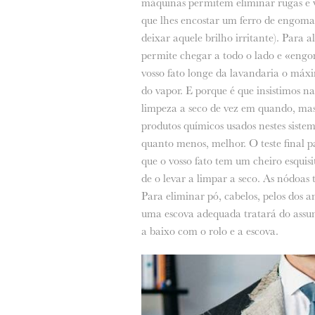
máquinas permitem eliminar rugas e 
que lhes encostar um ferro de engomar
deixar aquele brilho irritante). Para 
permite chegar a todo o lado e «eng
vosso fato longe da lavandaria o máxim
do vapor. E porque é que insistimos na
limpeza a seco de vez em quando, mas a
produtos químicos usados nestes sistem
quanto menos, melhor. O teste final p
que o vosso fato tem um cheiro esquisi
de o levar a limpar a seco. As nódoa
Para eliminar pó, cabelos, pelos dos 
uma escova adequada tratará do assun
a baixo com o rolo e a escova.