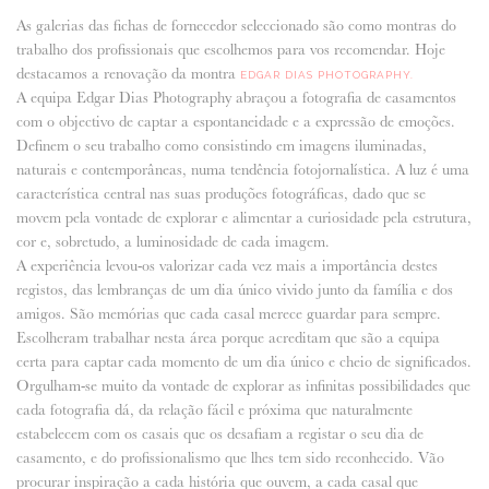
As galerias das fichas de fornecedor seleccionado são como montras do
ANUNCIE CONNOSCO
trabalho dos profissionais que escolhemos para vos recomendar. Hoje
destacamos a renovação da montra
EDGAR DIAS PHOTOGRAPHY.
A equipa Edgar Dias Photography abraçou a fotografia de casamentos
com o objectivo de captar a espontaneidade e a expressão de emoções.
Definem o seu trabalho como consistindo em imagens iluminadas,
naturais e contemporâneas, numa tendência fotojornalística. A luz é uma
característica central nas suas produções fotográficas, dado que se
movem pela vontade de explorar e alimentar a curiosidade pela estrutura,
cor e, sobretudo, a luminosidade de cada imagem.
A experiência levou-os valorizar cada vez mais a importância destes
registos, das lembranças de um dia único vivido junto da família e dos
amigos. São memórias que cada casal merece guardar para sempre.
Escolheram trabalhar nesta área porque acreditam que são a equipa
certa para captar cada momento de um dia único e cheio de significados.
Orgulham-se muito da vontade de explorar as infinitas possibilidades que
cada fotografia dá, da relação fácil e próxima que naturalmente
estabelecem com os casais que os desafiam a registar o seu dia de
casamento, e do profissionalismo que lhes tem sido reconhecido. Vão
procurar inspiração a cada história que ouvem, a cada casal que