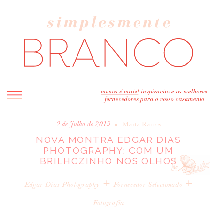
INICIO
•
2 de Julho de 2019
Marta Ramos
NOVA MONTRA EDGAR DIAS
BLOG
PHOTOGRAPHY: COM UM
MELHOR INSPIRAÇÃO
BRILHOZINHO NOS OLHOS
ENTREVISTAS
+
+
REAL WEDDINGS & EDITORIAIS
Edgar Dias Photography
Fornecedor Selecionado
CASAVA-ME AQUI!
Fotografia
FORNECEDORES RECOMENDADOS