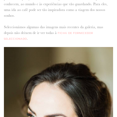
conhecem, ao mundo e às experiências que vão guardando. Para eles,
uma ida ao café pode ser tão inspiradora como a viagem dos nossos
sonhos.
Seleccionámos algumas das imagens mais recentes da galeria, mas
depois não deixem de ir ver todas à
FICHA DE FORNECEDOR
.
SELECCIONADO