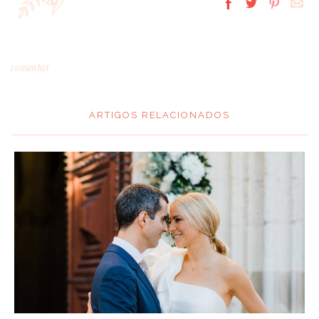
comentar
ARTIGOS RELACIONADOS
*
MENSAGEM
:
*
NOME
: