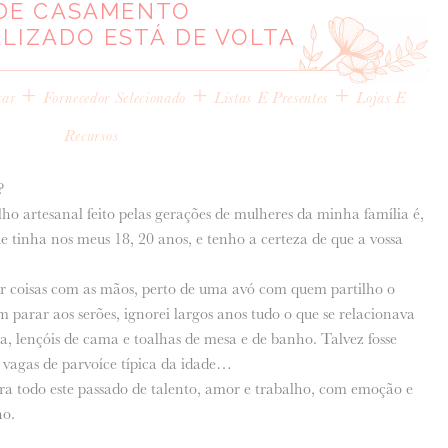
DE CASAMENTO
LIZADO ESTÁ DE VOLTA
+
+
+
sar
Fornecedor Selecionado
Listas E Presentes
Lojas E
Recursos
?
o artesanal feito pelas gerações de mulheres da minha família é,
e tinha nos meus 18, 20 anos, e tenho a certeza de que a vossa
zer coisas com as mãos, perto de uma avó com quem partilho o
 parar aos serões, ignorei largos anos tudo o que se relacionava
a, lençóis de cama e toalhas de mesa e de banho. Talvez fosse
 vagas de parvoíce típica da idade…
ra todo este passado de talento, amor e trabalho, com emoção e
ho.