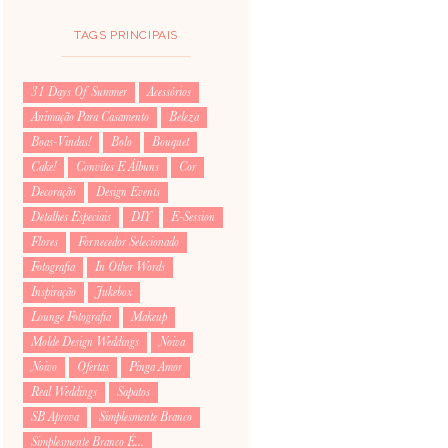
TAGS PRINCIPAIS
31 Days Of Summer
Acessórios
Animação Para Casamento
Beleza
Boas-Vindas!
Bolo
Bouquet
Cake!
Convites E Álbuns
Cor
Decoração
Design Events
Detalhes Especiais
DIY
E-Session
Flores
Fornecedor Selecionado
Fotografia
In Other Words
Inspiração
Jukebox
Lounge Fotografia
Makeup
Molde Design Weddings
Noiva
Noivo
Ofertas
Pinga Amor
Real Weddings
Sapatos
SB Aprova
Simplesmente Branco
Simplesmente Branco É...