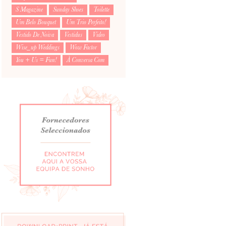
S Magazine
Sunday Shoes
Toilette
Um Belo Bouquet
Um Trio Perfeito!
Vestido De Noiva
Vestidus
Video
Wise_up Weddings
Wow Factor
You + Us = Fun!
À Conversa Com