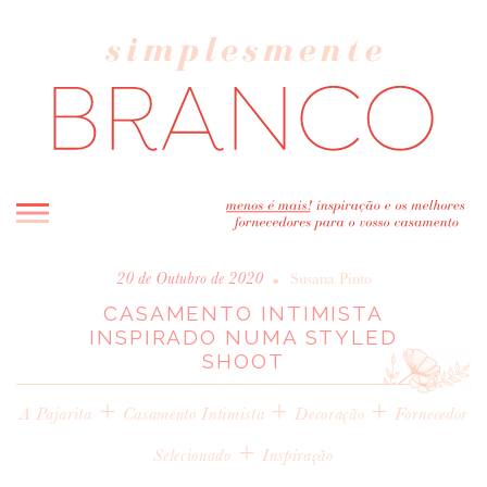
INICIO
•
20 de Outubro de 2020
Susana Pinto
CASAMENTO INTIMISTA
BLOG
INSPIRADO NUMA STYLED
MELHOR INSPIRAÇÃO
SHOOT
ENTREVISTAS
+
+
+
REAL WEDDINGS & EDITORIAIS
A Pajarita
Casamento Intimista
Decoração
Fornecedor
CASAVA-ME AQUI!
+
Selecionado
Inspiração
FORNECEDORES RECOMENDADOS