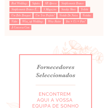
Real Weddings
Sapatos
SB Aprova
Simplesmente Branco
Simplesmente Branco É...
S Magazine
Sunday Shoes
Toilette
Um Belo Bouquet
Um Trio Perfeito!
Vestido De Noiva
Vestidus
Video
Wise_up Weddings
Wow Factor
You + Us = Fun!
À Conversa Com