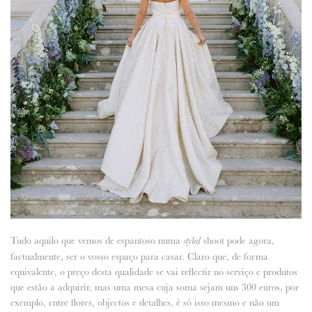
Tudo aquilo que vemos de espantoso numa
shoot pode agora,
styled
factualmente, ser o vosso espaço para casar. Claro que, de forma
equivalente, o preço desta qualidade se vai reflectir no serviço e produtos
que estão a adquirir, mas uma mesa cuja soma sejam uns 300 euros, por
exemplo, entre flores, objectos e detalhes, é só isso mesmo e não um