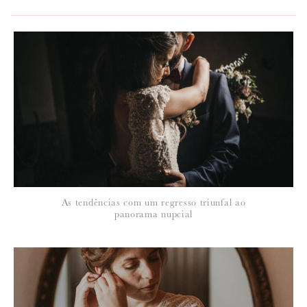
*
NOME
:
*
As tendências com um regresso triunfal ao
EMAIL
:
panorama nupcial
Para saber como tratamos e protegemos os seus dados, leia a nossa