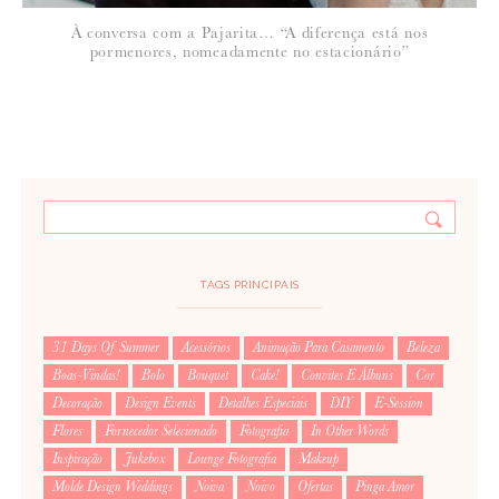
À conversa com a Pajarita… “A diferença está nos
pormenores, nomeadamente no estacionário”
TAGS PRINCIPAIS
31 Days Of Summer
Acessórios
Animação Para Casamento
Beleza
Boas-Vindas!
Bolo
Bouquet
Cake!
Convites E Álbuns
Cor
Decoração
Design Events
Detalhes Especiais
DIY
E-Session
Flores
Fornecedor Selecionado
Fotografia
In Other Words
Inspiração
Jukebox
Lounge Fotografia
Makeup
Molde Design Weddings
Noiva
Noivo
Ofertas
Pinga Amor