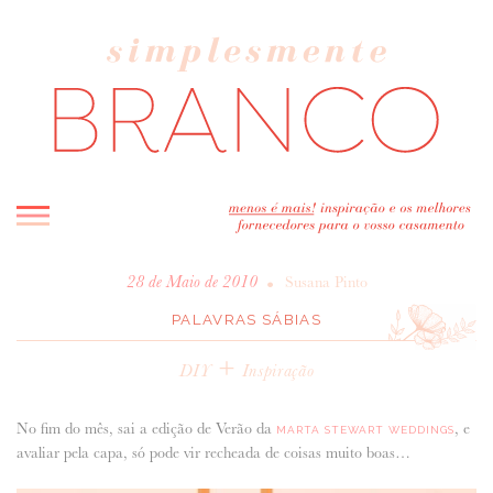
INICIO
•
28 de Maio de 2010
Susana Pinto
BLOG
PALAVRAS SÁBIAS
MELHOR INSPIRAÇÃO
+
DIY
Inspiração
ENTREVISTAS
REAL WEDDINGS & EDITORIAIS
No fim do mês, sai a edição de Verão da
, e
MARTA STEWART WEDDINGS
CASAVA-ME AQUI!
avaliar pela capa, só pode vir recheada de coisas muito boas…
FORNECEDORES RECOMENDADOS