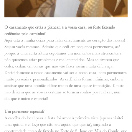
O casamento que estás a planear, é a vossa cara, ou foste fazendo
cedências pelo caminho?
Aqui está a minha deixa para falar directamente ao coração das noivas!
Sejam vocês mesmas! Admito que cedi em pequenos pormenores, até
porque a uma certa altura esgotamos em momentos mais stressantes e
não queremos criar problemas e mal entendidos. Mas se tiverem que
ceder, cedam em coisas que não vão fazer assim muita diferença.
Decididamente o nosso casamento vai ser a nossa cara, com pormenores
muito pessoais e personalizados. As cedências foram mínimas, embora
sentisse que uma opinião difere muito de uma quase imposição. E nisto
não deixem que as vossas certezas se tornem sonhos por realizar, num
dia que é único e especial!
Um pormenor especial?
A escolha do local para a festa foi amor à primeira vista (apenas visitei
uma quinta e vi logo que não era aquilo que queria), surgindo a
oportunidade então de fazê-la no Forte de S. João em Vila do Conde, que