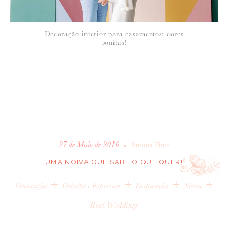
Decoração interior para casamentos: cores
bonitas!
•
27 de Maio de 2010
Susana Pinto
UMA NOIVA QUE SABE O QUE QUER!
+
+
+
+
Decoração
Detalhes Especiais
Inspiração
Noiva
Real Weddings