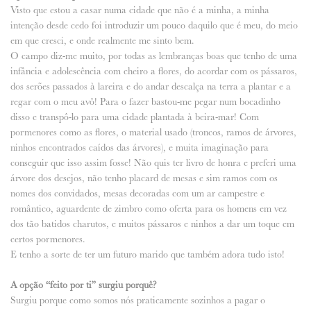
Visto que estou a casar numa cidade que não é a minha, a minha
intenção desde cedo foi introduzir um pouco daquilo que é meu, do meio
em que cresci, e onde realmente me sinto bem.
O campo diz-me muito, por todas as lembranças boas que tenho de uma
infância e adolescência com cheiro a flores, do acordar com os pássaros,
dos serões passados à lareira e do andar descalça na terra a plantar e a
regar com o meu avô! Para o fazer bastou-me pegar num bocadinho
disso e transpô-lo para uma cidade plantada à beira-mar! Com
pormenores como as flores, o material usado (troncos, ramos de árvores,
ninhos encontrados caídos das árvores), e muita imaginação para
conseguir que isso assim fosse! Não quis ter livro de honra e preferi uma
árvore dos desejos, não tenho placard de mesas e sim ramos com os
nomes dos convidados, mesas decoradas com um ar campestre e
romântico, aguardente de zimbro como oferta para os homens em vez
dos tão batidos charutos, e muitos pássaros e ninhos a dar um toque em
certos pormenores.
E tenho a sorte de ter um futuro marido que também adora tudo isto!
A opção “feito por ti” surgiu porquê?
Surgiu porque como somos nós praticamente sozinhos a pagar o