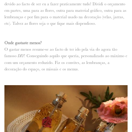
devido ao facto de ser eu a fazer praticamente tudo! Dividi o orçamento
em partes, uma para as flores, outra para material gráfico, outra para as
lembranças e por fim para o material usado na decoração (velas, jarras,
etc). Talvez as flores seja o que fique mais dispendioso.
Onde gastaste menos?
O gastar menos resume-se ao facto de ter ido pela via do agora tão
famoso
! Conseguindo aquilo que queria, personalizado ao máximo e
DIY
com um orçamento reduzido. Fiz os convites, as lembranças, a
decoração do espaço, os missais e os menus.