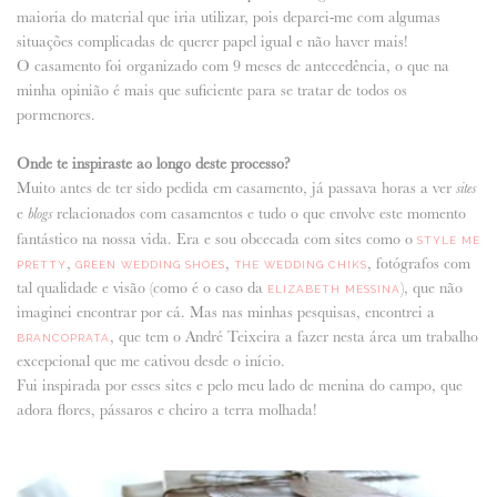
maioria do material que iria utilizar, pois deparei-me com algumas
situações complicadas de querer papel igual e não haver mais!
O casamento foi organizado com 9 meses de antecedência, o que na
minha opinião é mais que suficiente para se tratar de todos os
pormenores.
Onde te inspiraste ao longo deste processo?
Muito antes de ter sido pedida em casamento, já passava horas a ver
sites
e
relacionados com casamentos e tudo o que envolve este momento
blogs
fantástico na nossa vida. Era e sou obcecada com sites como o
STYLE ME
,
,
, fotógrafos com
PRETTY
GREEN WEDDING SHOES
THE WEDDING CHIKS
tal qualidade e visão (como é o caso da
), que não
ELIZABETH MESSINA
imaginei encontrar por cá. Mas nas minhas pesquisas, encontrei a
, que tem o André Teixeira a fazer nesta área um trabalho
BRANCOPRATA
excepcional que me cativou desde o início.
Fui inspirada por esses sites e pelo meu lado de menina do campo, que
adora flores, pássaros e cheiro a terra molhada!