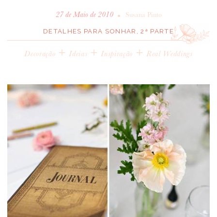
•
27 de Maio de 2010
Susana Pinto
DETALHES PARA SONHAR, 2ª PARTE
+
+
+
Decoração
Ideias
Inspiração
Real Weddings