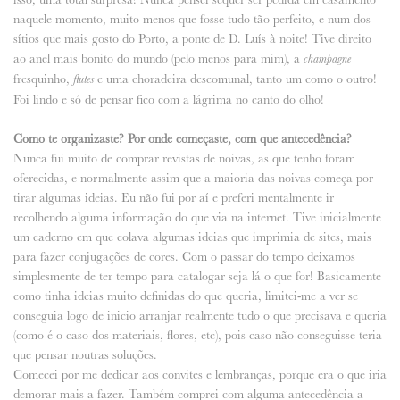
naquele momento, muito menos que fosse tudo tão perfeito, e num dos
sítios que mais gosto do Porto, a ponte de D. Luís à noite! Tive direito
ao anel mais bonito do mundo (pelo menos para mim), a
champagne
fresquinho,
e uma choradeira descomunal, tanto um como o outro!
flutes
Foi lindo e só de pensar fico com a lágrima no canto do olho!
Como te organizaste? Por onde começaste, com que antecedência?
Nunca fui muito de comprar revistas de noivas, as que tenho foram
oferecidas, e normalmente assim que a maioria das noivas começa por
tirar algumas ideias. Eu não fui por aí e preferi mentalmente ir
recolhendo alguma informação do que via na internet. Tive inicialmente
um caderno em que colava algumas ideias que imprimia de sites, mais
para fazer conjugações de cores. Com o passar do tempo deixamos
simplesmente de ter tempo para catalogar seja lá o que for! Basicamente
como tinha ideias muito definidas do que queria, limitei-me a ver se
conseguia logo de inicio arranjar realmente tudo o que precisava e queria
(como é o caso dos materiais, flores, etc), pois caso não conseguisse teria
que pensar noutras soluções.
Comecei por me dedicar aos convites e lembranças, porque era o que iria
demorar mais a fazer. Também comprei com alguma antecedência a