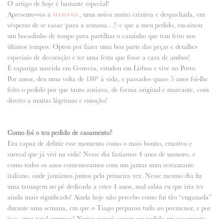
O artigo de hoje é bastante especial!
Apresento-vos a
, uma noiva muito criativa e despachada, em
MARIANA
vésperas de se casar (para a semana…!) e que a meu pedido, encaixou
um bocadinho de tempo para partilhar o caminho que tem feito nos
últimos tempos. Optou por fazer uma boa parte das peças e detalhes
especiais de decoração e ter uma festa que fosse a cara de ambos!
É rapariga nascida em Gouveia, estudou em Lisboa e vive no Porto.
Por amor, deu uma volta de 180º à vida, e passados quase 5 anos foi-lhe
feito o pedido por que tanto ansiava, de forma original e marcante, com
direito a muitas lágrimas e emoção!
Como foi o teu pedido de casamento?
Era capaz de definir esse momento como o mais bonito, emotivo e
surreal que já vivi na vida! Nesse dia fazíamos 4 anos de namoro, e
como todos os anos comemoramos com um jantar num restaurante
italiano, onde jantámos juntos pela primeira vez. Nesse mesmo dia fiz
uma tatuagem no pé dedicada a estes 4 anos, mal sabia eu que iria ter
ainda mais significado! Ainda hoje não percebo como fui tão “enganada”
durante uma semana, em que o Tiago preparou tudo ao pormenor, e por
isso, uma total surpresa! Nunca pensei sequer ser pedida em casamento