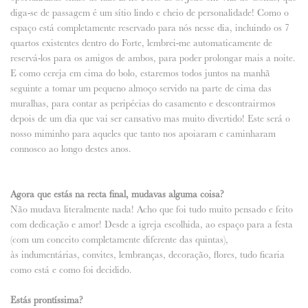
diga-se de passagem é um sítio lindo e cheio de personalidade! Como o
espaço está completamente reservado para nós nesse dia, incluindo os 7
quartos existentes dentro do Forte, lembrei-me automaticamente de
reservá-los para os amigos de ambos, para poder prolongar mais a noite.
E como cereja em cima do bolo, estaremos todos juntos na manhã
seguinte a tomar um pequeno almoço servido na parte de cima das
muralhas, para contar as peripécias do casamento e descontrairmos
depois de um dia que vai ser cansativo mas muito divertido! Este será o
nosso miminho para aqueles que tanto nos apoiaram e caminharam
connosco ao longo destes anos.
Agora que estás na recta final, mudavas alguma coisa?
Não mudava literalmente nada! Acho que foi tudo muito pensado e feito
com dedicação e amor! Desde a igreja escolhida, ao espaço para a festa
(com um conceito completamente diferente das quintas),
às indumentárias, convites, lembranças, decoração, flores, tudo ficaria
como está e como foi decidido.
Estás prontíssima?