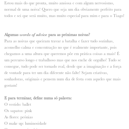
Estou mais do que pronta, muito ansiosa e com algum nervosismo,
normal de uma noiva! Quero que seja um dia obviamente perfeito para
todos e sei que será muito, mas muito especial para mim e para o Tiago!
Algumas
words of advice
para as próximas noivas?
Para as noivas que queiram travar a batalha e fazer tudo sozinhas,
aconselho calma e concentração no que é realmente importante, pois
chegamos a uma altura que queremos pôr em prática coisas a mais! É
um percurso longo e trabalhoso mas que nos enche de orgulho! Tudo se
consegue, tudo pode ser tornado real, desde que a imaginação e a força
de vontade para ter um dia diferente não falte! Sejam criativas,
sonhadoras, originais e pensem num dia de festa com aqueles que mais
gostam!
E para terminar, define numa só palavra:
O vestido: ballet
Os sapatos: pink
As flores: peónias
O make up: luminosidade