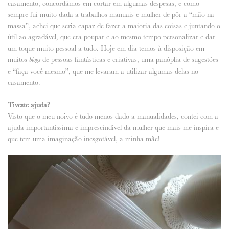
casamento, concordámos em cortar em algumas despesas, e como
sempre fui muito dada a trabalhos manuais e mulher de pôr a “mão na
massa”, achei que seria capaz de fazer a maioria das coisas e juntando o
útil ao agradável, que era poupar e ao mesmo tempo personalizar e dar
um toque muito pessoal a tudo. Hoje em dia temos à disposição em
muitos
de pessoas fantásticas e criativas, uma panóplia de sugestões
blogs
e “faça você mesmo”, que me levaram a utilizar algumas delas no
casamento.
Tiveste ajuda?
Visto que o meu noivo é tudo menos dado a manualidades, contei com a
ajuda importantíssima e imprescindível da mulher que mais me inspira e
que tem uma imaginação inesgotável, a minha mãe!