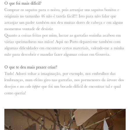
O que foi mais difícil?
Comprar os sapatos para o noivo, pois arranjar uns sapatos bonitos e
originais no tamanho 46 não é tarefa fácil!!! Isto para não falar que
arranjar um padre também nos deu muitas dores de cabeça e em alguns
momentos vontade de desistir.
Quanto a coisas feitas por mim, lacrar as garrafas sozinha acabou em
várias queimaduras nas mãos! Aqui no Porto deparei-me também com
algumas dificuldades em encontrar certos materiais, valendo-me a minha
mãe para descobrir e mandar fazer algumas coisas em Gouveia.
O que te deu mais prazer criar?
Tudo! Adorei soltar a imaginação, por exemplo, nos embrulhos das
lembranças, num efeito giro nas garrafas, nos pormenores da árvore dos
desejos e no
que foi um bocado difícil de encontrar tal e qual
cake topper
como queria!