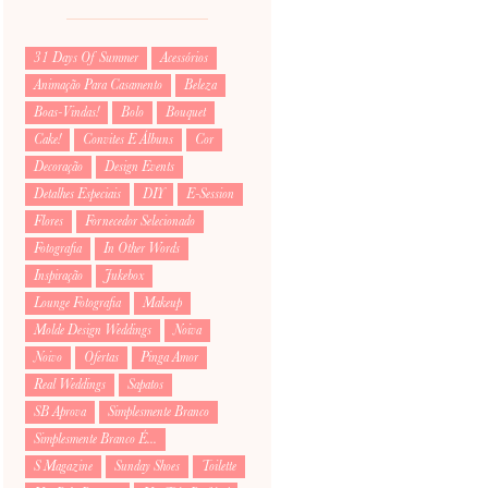
31 Days Of Summer
Acessórios
Animação Para Casamento
Beleza
Boas-Vindas!
Bolo
Bouquet
Cake!
Convites E Álbuns
Cor
Decoração
Design Events
Detalhes Especiais
DIY
E-Session
Flores
Fornecedor Selecionado
Fotografia
In Other Words
Inspiração
Jukebox
Lounge Fotografia
Makeup
Molde Design Weddings
Noiva
Noivo
Ofertas
Pinga Amor
Real Weddings
Sapatos
SB Aprova
Simplesmente Branco
Simplesmente Branco É...
S Magazine
Sunday Shoes
Toilette