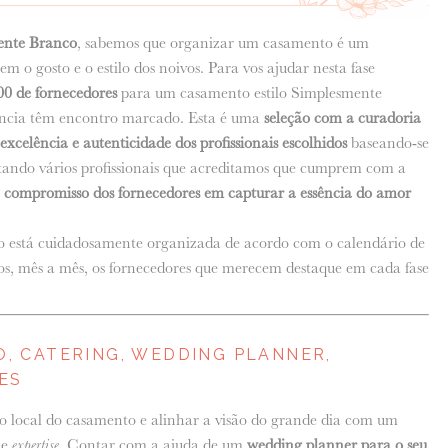
ente Branco
, sabemos que organizar um casamento é um
em o gosto e o estilo dos noivos. Para vos ajudar nesta fase
0 de fornecedores
para um casamento estilo Simplesmente
gância têm encontro marcado. Esta é uma
seleção com a curadoria
excelência e autenticidade dos profissionais escolhidos
baseando-se
ntando vários profissionais que acreditamos que cumprem com a
o
compromisso dos fornecedores em capturar a essência do amor
o está cuidadosamente organizada de acordo com o calendário de
s, mês a mês, os fornecedores que merecem destaque em cada fase
O, CATERING, WEDDING PLANNER,
ES
r o local do casamento e alinhar a visão do grande dia com um
 e
expertise
. Contar com a ajuda de um
wedding planner para o seu