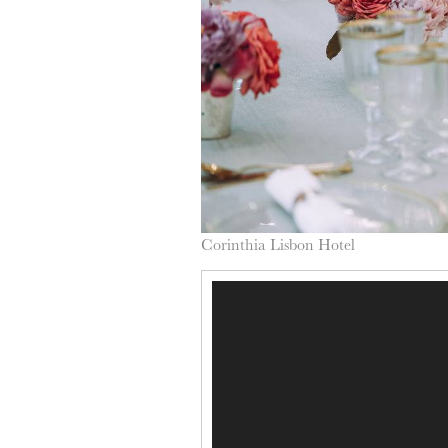
Corinthia Lisbon Hotel
Reprodutor
de
vídeo