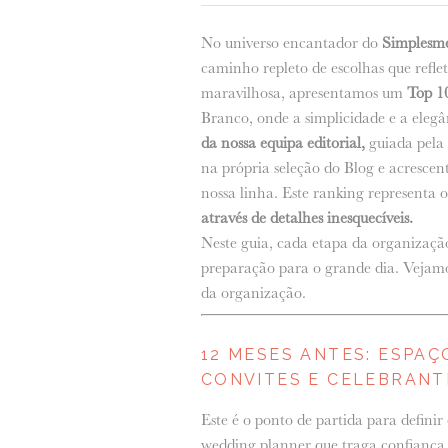
No universo encantador do
Simplesm
caminho repleto de escolhas que reflet
maravilhosa, apresentamos um
Top 10
Branco, onde a simplicidade e a ele
da nossa equipa editorial,
guiada pela
na própria seleção do Blog e acresce
nossa linha. Este ranking representa 
através de detalhes inesquecíveis.
Neste guia, cada etapa da organizaçã
preparação para o grande dia. Vejamo
da organização.
12 MESES ANTES: ESPAÇ
CONVITES E CELEBRANT
Este é o ponto de partida para defini
wedding planner que traga confiança