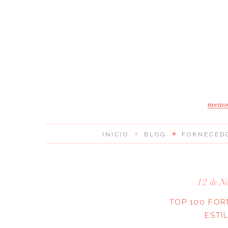
INICIO
BLOG
FORNECED
12 de N
TOP 100 FO
ESTI