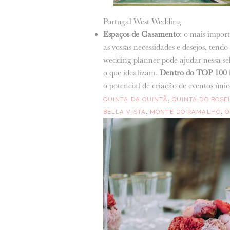
Portugal West Wedding
Espaços de Casamento
: o mais impor
as vossas necessidades e desejos, ten
wedding planner pode ajudar nessa se
o que idealizam.
Dentro do TOP 100 in
o potencial de criação de eventos únic
,
QUINTA DA QUINTÃ
QUINTA DO ROSE
,
,
BELLA VISTA
MONTE DO RAMALHO
O