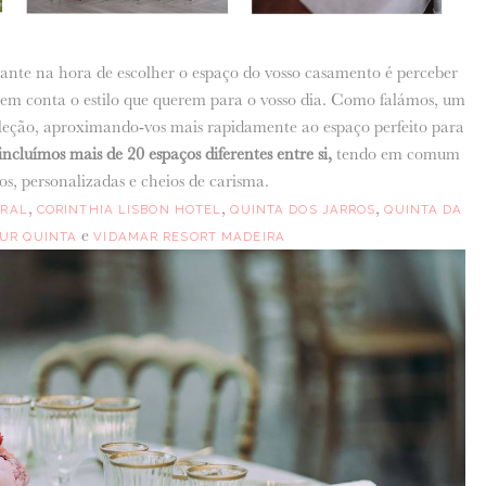
tante na hora de escolher o espaço do vosso casamento é perceber
do em conta o estilo que querem para o vosso dia. Como falámos, um
leção, aproximando-vos mais rapidamente ao espaço perfeito para
cluímos mais de 20 espaços diferentes entre si,
tendo em comum
os, personalizadas e cheios de carisma.
,
,
,
IRAL
CORINTHIA LISBON HOTEL
QUINTA DOS JARROS
QUINTA DA
e
UR QUINTA
VIDAMAR RESORT MADEIRA