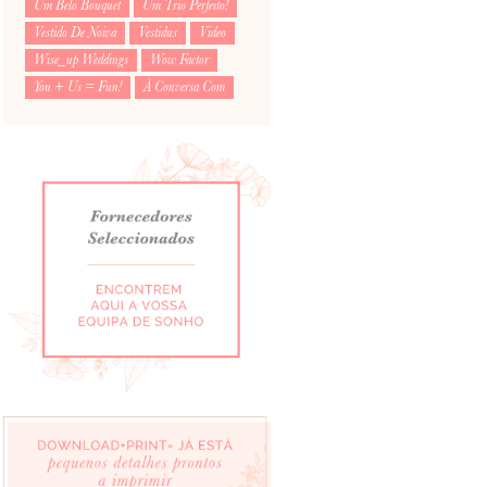
Um Belo Bouquet
Um Trio Perfeito!
Vestido De Noiva
Vestidus
Video
Wise_up Weddings
Wow Factor
You + Us = Fun!
À Conversa Com