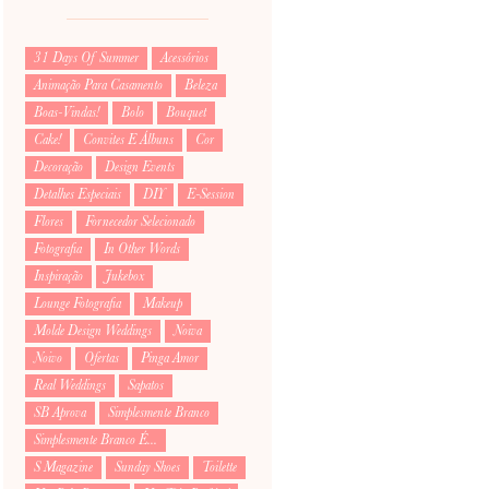
31 Days Of Summer
Acessórios
Animação Para Casamento
Beleza
Boas-Vindas!
Bolo
Bouquet
Cake!
Convites E Álbuns
Cor
Decoração
Design Events
Detalhes Especiais
DIY
E-Session
Flores
Fornecedor Selecionado
Fotografia
In Other Words
Inspiração
Jukebox
Lounge Fotografia
Makeup
Molde Design Weddings
Noiva
Noivo
Ofertas
Pinga Amor
Real Weddings
Sapatos
SB Aprova
Simplesmente Branco
Simplesmente Branco É...
S Magazine
Sunday Shoes
Toilette