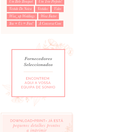
Um Belo Bouquet
Um Trio Perfeito!
Vestido De Noiva
Vestidus
Video
Wise_up Weddings
Wow Factor
You + Us = Fun!
À Conversa Com