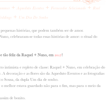
+
+
+
Summer
Aqueduto Eventos
Fornecedor Selecionado
Real
+
eddings
Um Dia De Sonho
pequenas histórias, que podem também ser de amor.
uno, celebraram-se todas essas histórias de amor: o ritual do
 e tão feliz da Raquel + Nuno, em
!
2017
intimista e repleto de classe: Raquel + Nuno, em celebração do
. A decoração e as flores são da Aqueduto Eventos e as fotografias
sco Sousa, da dupla Um dia de sonho.
e o melhor estava guardado não para o fim, mas para o meio da
assim de bonito.