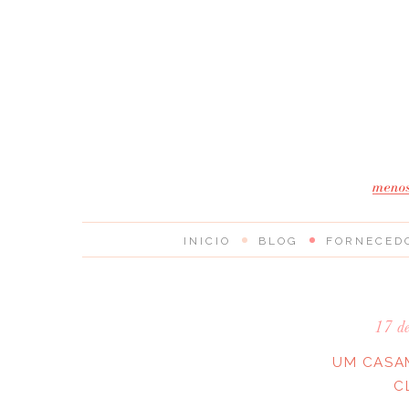
INICIO
BLOG
FORNECED
17 d
UM CASAM
C